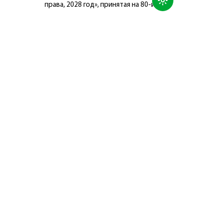
права, 2028 год», принятая на 80-й
сессии Генеральной Ассамблеи
Организации Объединённых Наций