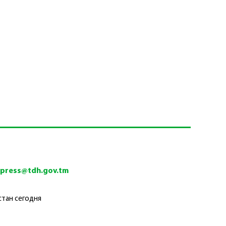
tpress@tdh.gov.tm
стан сегодня