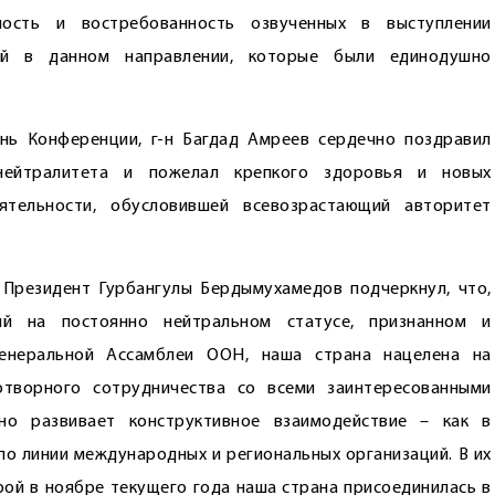
ность и востребованность озвученных в выступлении
ей в данном направлении, которые были единодушно
нь Конференции, г-н Багдад Амреев сердечно поздравил
нейтралитета и пожелал крепкого здоровья и новых
тель­ности, обусловившей всевозрастающий авторитет
 Президент Гурбангулы Бердымухамедов подчеркнул, что,
ный на постоянно нейтральном статусе, признанном и
енеральной Ассамблеи ООН, наша страна нацелена на
творного сотрудничества со всеми заинтересованными
но развивает конструктивное взаимодействие – как в
по линии международных и региональных организаций. В их
орой в ноябре текущего года наша страна присоединилась в