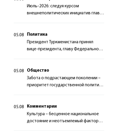
Июль-2026: следуя курсом
внешнеполитических инициатив главы
государства
Политика
05.08
Президент Туркменистана принял
вице-президента, главу Федерального
департамента иностранных дел
Швейцарской Конфедерации
Общество
05.08
Забота о подрастающем поколении –
приоритет государственной политики
Туркменистана
Комментарии
05.08
Культура – бесценное национальное
достояние и неотъемлемый фактор
миротворчества