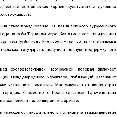
ячелетий исторических корней, культурных и духовных
ких государств.
ния стало празднование 300-летия великого туркменского
года во всём Тюркском мире. Как отмечалось, инициативы
езидентом Гурбангулы Бердымухамедовым на состоявшемся
тюркских государств, получили полную поддержку его
 над соответствующей Программой, которая включает
нций международного характера, публикаций различных
акже установить памятники Махтумкули в столицах стран
 городах. Совместно с Правительством Туркменистана
 направлении в более широком формате.
ия имеющегося внушительного потенциала взаимодействия