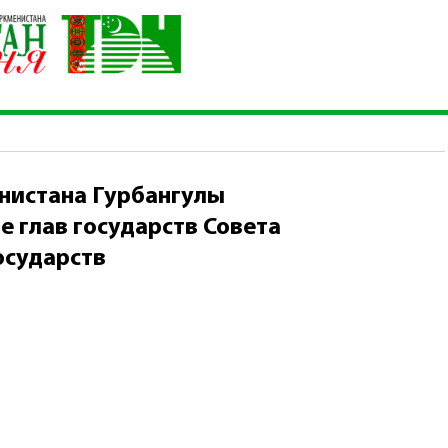
 Туркменистана Гурбангулы Бердымухамедова на VIII Саммите 
тв
нистана Гурбангулы
е глав государств Совета
осударств