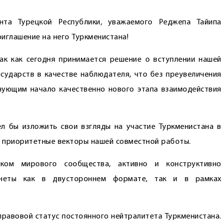
та Турецкой Республики, уважае­мого Реджепа Тайипа
иглашение на него Туркменистана!
ак как сегодня принимается решение о вступлении нашей
сударств в качест­ве наблюдателя, что без преувеличения
нующим начало качественно нового этапа взаимодействия
ел бы изложить свои взгляды на учас­тие Туркменистана в
е приоритетные векторы нашей совместной работы.
иком мирового сообщества, активно и конструктивно
анеты как в двустороннем формате, так и в рамках
правовой статус постоянного нейтралитета Туркменистана.