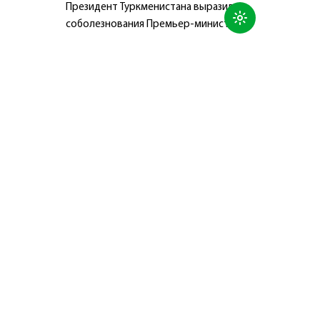
Президент Туркменистана выразил
соболезнования Премьер-министру
Японии