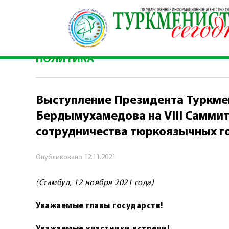
Главная
\
Политика
\
Выступление Президента
тюркоязычных государс
ПОЛИТИКА
Выступление Президента Туркме
Бердымухамедова на VIII Саммит
сотрудничества тюркоязычных г
Опубликовано
12.11.2021
(Стамбул, 12 ноября 2021 года)
Уважаемые главы государств!