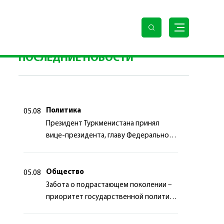
глав государств Совета сотрудничества
ПОСЛЕДНИЕ НОВОСТИ
Политика
05.08
Президент Туркменистана принял
вице-президента, главу Федерального
департамента иностранных дел
Швейцарской Конфедерации
Общество
05.08
Забота о подрастающем поколении –
приоритет государственной политики
Туркменистана