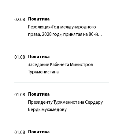
тысяч долларов США
Политика
02.08
Резолюция«Год международного
права, 2028 год», принятая на 80-й
сессии Генеральной Ассамблеи
Организации Объединённых Наций
Политика
01.08
Заседание Кабинета Министров
Туркменистана
Политика
01.08
Президенту Туркменистана Сердару
Бердымухамедову
Политика
01.08