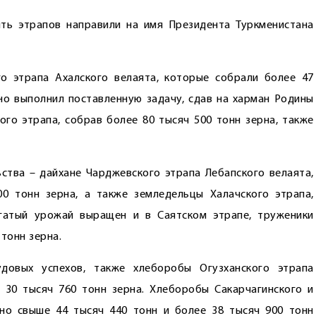
ять этрапов направили на имя Президента Туркменистана
о этрапа Ахалского велаята, которые собрали более 47
шно выполнил поставленную задачу, сдав на харман Родины
ого этрапа, собрав более 80 тысяч 500 тонн зерна, также
ства – дайхане Чарджевского этрапа Лебапского велаята,
0 тонн зерна, а также земледельцы Халачского этрапа,
гатый урожай выращен и в Саятском этрапе, труженики
тонн зерна.
довых успехов, также хлеборобы Огузханского этрапа
 30 тысяч 760 тонн зерна. Хлеборобы Сакарчагинского и
но свыше 44 тысяч 440 тонн и более 38 тысяч 900 тонн