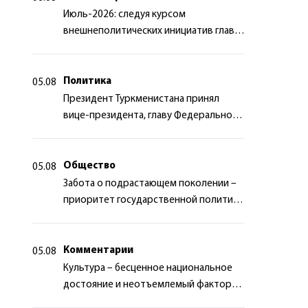
Июль-2026: следуя курсом
внешнеполитических инициатив главы
государства
Политика
05.08
Президент Туркменистана принял
вице-президента, главу Федерального
департамента иностранных дел
Швейцарской Конфедерации
Общество
05.08
Забота о подрастающем поколении –
приоритет государственной политики
Туркменистана
Комментарии
05.08
Культура – бесценное национальное
достояние и неотъемлемый фактор
миротворчества