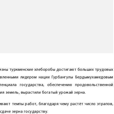
чизны туркменские хлеборобы ­достигают больших трудовых
тавленными лидером нации Гурбангулы Бердымухамедовым
енциала государства, обеспечению продовольственной
я земель, вырастили богатый урожай зерна.
ивают темпы работ, благодаря чему растёт число этрапов,
даче зерна государству.