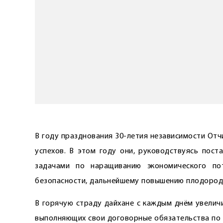
В году празднования 30-летия независи­мости От
успехов. В этом году они, руководствуясь пос
задачами по наращиванию экономического пот
безопасности, дальнейшему повышению плодороди
В горячую страду дайхане с каждым днём увелич
выполняющих свои договорные обязательства по с