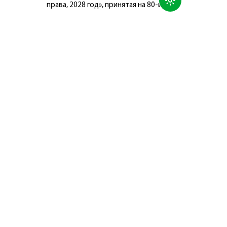
права, 2028 год», принятая на 80-й
сессии Генеральной Ассамблеи
Организации Объединённых Наций