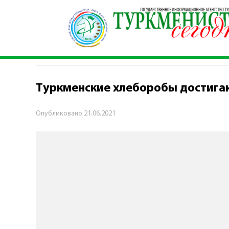
Главная
\
Экономика
\
Tуркменские хлебороб
ЭКОНОМИКА
Tуркменские хлеборобы достига
Опубликовано
21.06.2021