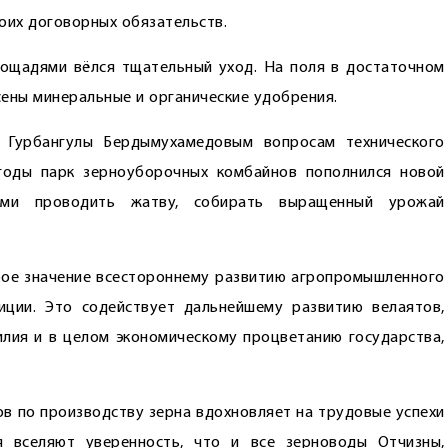
оих договорных обязательств.
лощадями вёлся тщательный уход. На поля в достаточном
сены минеральные и органические удобрения.
 Гурбангулы Бердымухамедовым вопросам технического
 годы парк зерноуборочных комбайнов пополнился новой
пами проводить жатву, собирать выращенный урожай
бое значение всестороннему развитию агропромышленного
иции. Это содействует дальнейшему развитию велаятов,
лия и в целом экономическому процветанию государства,
в по производству зерна вдохновляет на трудовые успехи
я вселяют уверенность, что и все зерноводы Отчизны,