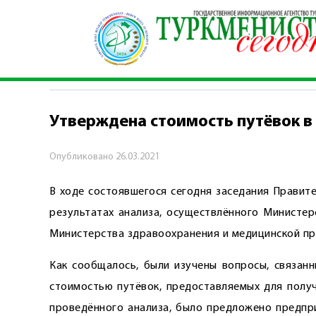
Главная
\
Общество
\
Утверждена стоимость 
ОБЩЕСТВО
Утверждена стоимость путёвок в
Опубликовано
26.03.2021
В ходе состоявшегося сегодня заседания Правит
результатах анализа, осуществлённого Министер
Министерства здравоохранения и медицинской п
Как сообщалось, были изучены вопросы, связан
стоимостью путёвок, предоставляемых для полу
проведённого анализа, было предложено предпр