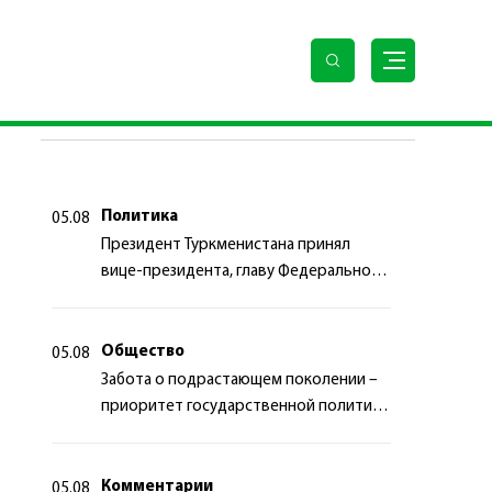
ПОСЛЕДНИЕ НОВОСТИ
Политика
05.08
Президент Туркменистана принял
вице-президента, главу Федерального
департамента иностранных дел
Швейцарской Конфедерации
Общество
05.08
Забота о подрастающем поколении –
приоритет государственной политики
Туркменистана
Комментарии
05.08