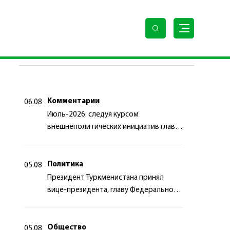
ПОСЛЕДНИЕ НОВОСТИ
Комментарии
06.08
Июль-2026: следуя курсом
внешнеполитических инициатив главы
государства
Политика
05.08
Президент Туркменистана принял
вице-президента, главу Федерального
департамента иностранных дел
Швейцарской Конфедерации
Общество
05.08