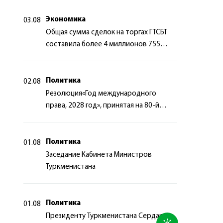
сотрудничества
Экономика
03.08
Общая сумма сделок на торгах ГТСБТ
составила более 4 миллионов 755
тысяч долларов США
Политика
02.08
Резолюция«Год международного
права, 2028 год», принятая на 80-й
сессии Генеральной Ассамблеи
Организации Объединённых Наций
Политика
01.08
Заседание Кабинета Министров
Туркменистана
Политика
01.08
Президенту Туркменистана Сердару