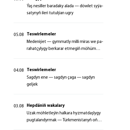
Ýaş ne­sil­ler ba­ra­da­ky ala­da — döw­let sy­ýa­
sa­ty­nyň ile­ri tu­tul­ýan ug­ry
Teswirlemeler
05.08
Me­de­ni­ýet — gym­mat­ly milli mi­ras we pa­
ra­hat­çy­ly­gy ber­ka­rar et­me­giň mö­hüm
şer­ti
Teswirlemeler
04.08
Sagdyn ene — sagdyn çaga — sagdyn
geljek
Hepdäniň wakalary
03.08
Uzak möhletleýin halkara hyzmatdaşlygy
pugtalandyrmak — Türkmenistanyň oňyn
başlangyçlarynyň maksady