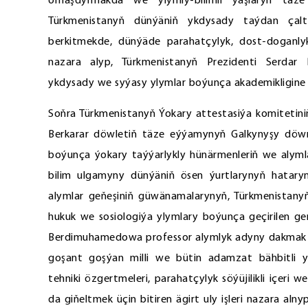
ornaşdyrmakda we ylymly-bilimli ýaşlaryň täze
Türkmenistanyň dünýäniň ykdysady taýdan çalt
berkitmekde, dünýäde parahatçylyk, dost-doganly
nazara alyp, Türkmenistanyň Prezidenti Serdar
ykdysady we syýasy ylymlar boýunça akademikligine 
Soňra Türkmenistanyň Ýokary attestasiýa komitetini
Berkarar döwletiň täze eýýamynyň Galkynyşy döwrü
boýunça ýokary taýýarlykly hünärmenleriň we alym
bilim ulgamyny dünýäniň ösen ýurtlarynyň hatar
alymlar geňeşiniň güwänamalarynyň, Türkmenistany
hukuk we sosiologiýa ylymlary boýunça geçirilen ge
Berdimuhamedowa professor alymlyk adyny dakmak b
goşant goşýan milli we bütin adamzat bähbitli y
tehniki özgertmeleri, parahatçylyk söýüjilikli içer
da giňeltmek üçin bitiren ägirt uly işleri nazara al