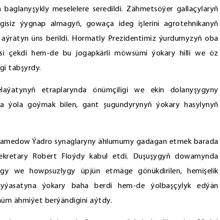
n baglanyşykly meselelere seredildi. Zähmetsöýer gallaçylaryň
itgisiz ýygnap almagyň, gowaça ideg işlerini agrotehnikanyň
e aýratyn üns berildi. Hormatly Prezidentimiz ýurdumyzyň oba
i çekdi hem-de bu jogapkärli möwsümi ýokary hilli we öz
gi tabşyrdy.
ýatynyň etraplarynda önümçiligi we ekin dolanyşygyny
sda ýola goýmak bilen, gant şugundyrynyň ýokary hasylynyň
muhamedow Ýadro synaglaryny ählumumy gadagan etmek barada
 sekretary Robert Floýdy kabul etdi. Duşuşygyň dowamynda
y we howpsuzlygy üpjün etmäge gönükdirilen, hemişelik
syýasatyna ýokary baha berdi hem-de ýolbaşçylyk edýän
üm ähmiýet berýändigini aýtdy.