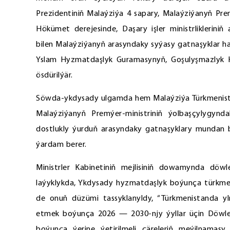
Prezidentiniň Malaýziýa 4 sapary, Malaýziýanyň Pre
Hökümet derejesinde, Daşary işler ministrlikleriniň
bilen Malaýziýanyň arasyndaky syýasy gatnaşyklar ha
Yslam Hyzmatdaşlyk Guramasynyň, Goşulyşmazlyk Here
ösdürilýär.
Söwda-ykdysady ulgamda hem Malaýziýa Türkmenistany
Malaýziýanyň Premýer-ministriniň ýolbaşçylygyndak
dostlukly ýurduň arasyndaky gatnaşyklary mundan 
ýardam berer.
Ministrler Kabinetiniň mejlisiniň dowamynda döw
laýyklykda, Ykdysady hyzmatdaşlyk boýunça türkmen
de onuň düzümi tassyklanyldy, “Türkmenistanda y
etmek boýunça 2026 — 2030-njy ýyllar üçin Döw
boýunça ýerine ýetirilmeli çäreleriň meýilnamasy