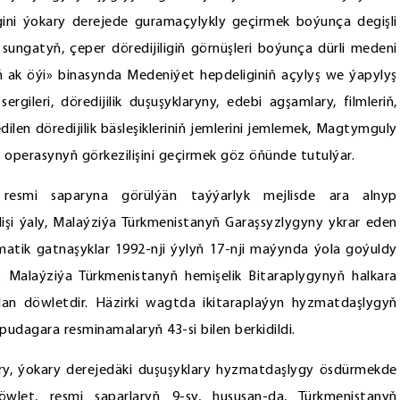
ni ýokary derejede guramaçylykly geçirmek boýunça degişli
e sungatyň, çeper döredijiligiň görnüşleri boýunça dürli medeni
iň ak öýi» binasynda Medeniýet hepdeliginiň açylyş we ýapylyş
rgileri, döredijilik duşuşyklaryny, edebi agşamlary, filmleriň,
dilen döredijilik bäsleşikleriniň jemlerini jemlemek, Magtymguly
 operasynyň görkezilişini geçirmek göz öňünde tutulýar.
a resmi saparyna görülýän taýýarlyk mejlisde ara alnyp
ilişi ýaly, Malaýziýa Türkmenistanyň Garaşsyzlygyny ykrar eden
plomatik gatnaşyklar 1992-nji ýylyň 17-nji maýynda ýola goýuldy
 Malaýziýa Türkmenistanyň hemişelik Bitaraplygynyň halkara
oldan döwletdir. Häzirki wagtda ikitaraplaýyn hyzmatdaşlygyň
dagara resminamalaryň 43-si bilen berkidildi.
y, ýokary derejedäki duşuşyklary hyzmatdaşlygy ösdürmekde
wlet, resmi saparlaryň 9-sy, hususan-da, Türkmenistanyň