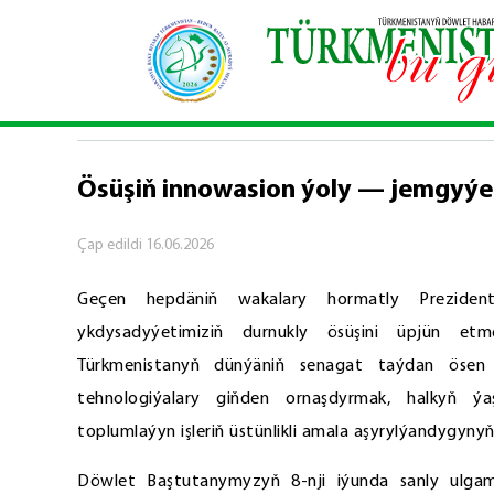
Baş sahypa
\
Hepdäniň wakalary
\
Ösüşiň innow
HEPDÄNIŇ WAKALARY
Ösüşiň innowasion ýoly — jemgyýet
Çap edildi
16.06.2026
Geçen hepdäniň wakalary hormatly Prezident
ykdysadyýetimiziň durnukly ösüşini üpjün etm
Türkmenistanyň dünýäniň senagat taýdan ösen d
tehnologiýalary giňden ornaşdyrmak, halkyň ýa
toplumlaýyn işleriň üstünlikli amala aşyrylýandygyn
Döwlet Baştutanymyzyň 8-nji iýunda sanly ulga