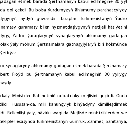
my gadagan etmek barada Şertnamanyň kabul edilmegine 30 ýyl
rynda gol çekdi. Bu bolsa ýurdumyzyň ählumumy parahatçylygy
gynyň aýdyň güwäsidir. Taraplar Türkmenistanyň Ýadro
amasy guramasy bilen hyzmatdaşlygynyň netijeli häsiýetini
azlygy, Ýadro ýaraglarynyň synaglarynyň ählumumy gadagan
zolak ýaly möhüm Şertnamalara gatnaşyjylaryň biri hökmünde
ýetirýär.
ro synaglaryny ählumumy gadagan etmek barada Şertnamasy
Robert Floýd bu Şertnamanyň kabul edilmeginiň 30 ýyllygy
naşdy.
kaly Ministrler Kabinetiniň nobatdaky mejlisini geçirdi. Onda
ildi. Hususan-da, milli kanunçylyk binýadyny kämilleşdirmek
. Bellenilişi ýaly, häzirki wagtda Mejlisde ministrliklerden we
eklipler esasynda Türkmenistanyň Gümrük, Zähmet, Sanitariýa,