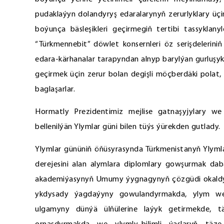
pudaklaýyn dolandyryş edaralarynyň zerurlyklary üçin 
boýunça bäsleşikleri geçirmegiň tertibi tassyklan
“Türkmennebit” döwlet konsernleri öz serişdelerin
edara-kärhanalar tarapyndan alnyp barylýan gurluşyk 
geçirmek üçin zerur bolan degişli möçberdäki pola
baglaşarlar.
Hormatly Prezidentimiz mejlise gatnaşyjylary w
bellenilýän Ylymlar güni bilen tüýs ýürekden gutlady.
Ylymlar gününiň öňüsyrasynda Türkmenistanyň Ylyml
derejesini alan alymlara diplomlary gowşurmak d
akademiýasynyň Umumy ýygnagynyň çözgüdi okaldy. R
ykdysady ýagdaýyny gowulandyrmakda, ylym we 
ulgamyny dünýä ülňülerine laýyk getirmekde, t