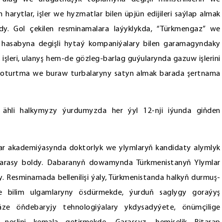
harytlar, işler we hyzmatlar bilen üpjün edijileri saýlap almak
yldy. Gol çekilen resminamalara laýyklykda, “Türkmengaz” we
iň hasabyna degişli hytaý kompaniýalary bilen garamagyndaky
işleri, ulanyş hem-de gözleg-barlag guýularynda gazuw işlerini
t, oturtma we buraw turbalaryny satyn almak barada şertnama
e ähli halkymyzy ýurdumyzda her ýyl 12-nji iýunda giňden
ar akademiýasynda doktorlyk we ylymlaryň kandidaty alymlyk
abarasy boldy. Dabaranyň dowamynda Türkmenistanyň Ylymlar
esminamada bellenilişi ýaly, Türkmenistanda halkyň durmuş-
bilim ulgamlaryny ösdürmekde, ýurduň saglygy goraýyş
äze öňdebaryjy tehnologiýalary ykdysadyýete, önümçilige