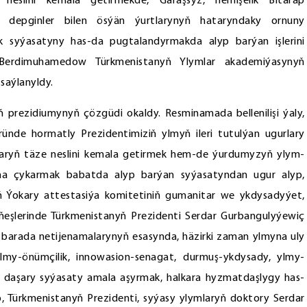
 neslini kemala getirmekde, Garaşsyz, hemişelik Bitarap
 depginler bilen ösýän ýurtlarynyň hataryndaky ornuny
k syýasatyny has-da pugtalandyrmakda alyp barýan işlerini
 Berdimuhamedow Türkmenistanyň Ylymlar akademiýasynyň
saýlanyldy.
ň prezidiumynyň çözgüdi okaldy. Resminamada bellenilişi ýaly,
nde hormatly Prezidentimiziň ylmyň ileri tutulýan ugurlary
laryň täze neslini kemala getirmek hem-de ýurdumyzyň ylym-
yna çykarmak babatda alyp barýan syýasatyndan ugur alyp,
ň Ýokary attestasiýa komitetiniň gumanitar we ykdysadyýet,
ňeşlerinde Türkmenistanyň Prezidenti Serdar Gurbangulyýewiç
arada netijenamalarynyň esasynda, häzirki zaman ylmyna uly
lmy-önümçilik, innowasion-senagat, durmuş-ykdysady, ylmy-
i we daşary syýasaty amala aşyrmak, halkara hyzmatdaşlygy has-
nyp, Türkmenistanyň Prezidenti, syýasy ylymlaryň doktory Serdar