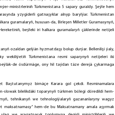
mýer-ministrleriniň Türkmenistana 5 sapary guraldy. Şeýle hem
 arasynda yzygiderli gatnaşyklar alnyp barylýar. Türkmenistan
lkara guramalaryň, hususan-da, Birleşen Milletler Guramasynyň,
ketiniň, beýleki iri halkara guramalaryň çäklerinde netijeli
ň ozaldan gelýän hyzmatdaşy bolup durýar. Bellenilişi ýaly,
y wekiliýetiň Türkmenistana resmi saparynyň netijeleri iki
beýläk-de ösdürmäge, ony hil taýdan täze derejä çykarmaga
let Baştutanymyz birnäçe Karara gol çekdi. Resminamalara
-slowak bilelikdäki toparynyň türkmen bölegi döredildi hem-
lmyň, tehnikanyň we tehnologiýalaryň gazananlaryny wagyz
let maksatnamasy” hem-de bu Maksatnamany amala aşyrmak
, ulag we aragatnaşyk toplumyna degişli ministrlikleriň we