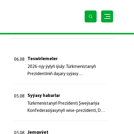
SOŇKY HABARLAR
Teswirlemeler
06.08
2026-njy ýylyň iýuly: Türkmenistanyň
Prezidentiniň daşary syýasy
başlangyçlaryndan ugur alyp
Syýasy habarlar
05.08
Türk­me­nis­ta­nyň Prezidenti Şweý­sa­ri­ýa
Kon­fe­de­ra­si­ýa­sy­nyň wi­se-prezidenti, Da­
şa­ry iş­ler fe­de­ral de­par­ta­men­ti­niň baş­ly­
gy­ny ka­bul et­di
Jemgyýet
05.08