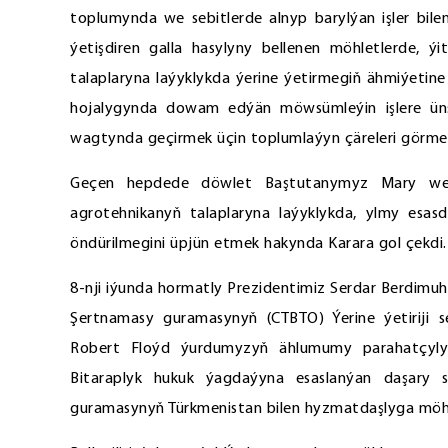
toplumynda we sebitlerde alnyp barylýan işler bile
ýetişdiren galla hasylyny bellenen möhletlerde, ý
talaplaryna laýyklykda ýerine ýetirmegiň ähmiýetin
hojalygynda dowam edýän möwsümleýin işlere üns
wagtynda geçirmek üçin toplumlaýyn çäreleri görme
Geçen hepdede döwlet Baştutanymyz Mary wela
agrotehnikanyň talaplaryna laýyklykda, ylmy esa
öndürilmegini üpjün etmek hakynda Karara gol çekdi.
8-nji iýunda hormatly Prezidentimiz Serdar Berdi
Şertnamasy guramasynyň (СTBTO) Ýerine ýetiriji
Robert Floýd ýurdumyzyň ählumumy parahatçylyg
Bitaraplyk hukuk ýagdaýyna esaslanýan daşary 
guramasynyň Türkmenistan bilen hyzmatdaşlyga möh