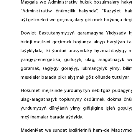
Maşgala we Administratiw hukuk bozulmalary hakynd
“Administratiw önümçilik hakynda”, “Kazyýet hak
üýtgetmeleri we goşmaçalary girizmek boýunça degişli
Döwlet Baştutanymyzyň garamagyna Ykdysady hyz
birinji mejlisini geçirmek boýunça alnyp barylýan taý
laýyklykda, iki ýurduň arasyndaky hyzmatdaşlygy
ýangyç-energetika, gurluşyk, ulag, aragatnaşyk 
goramak, saglygy goraýyş, lukmançylyk ylmy, bili
meseleler barada pikir alyşmak göz öňünde tutulýar.
Hökümet mejlisinde ýurdumyzyň nebitgaz pudagyny
ulag-aragatnaşyk toplumyny ösdürmek, dokma önümle
ýurdumyzyň dünýäniň ylmy giňişligine işjeň goşu
meýilnamalar barada aýdyldy.
Medeniýet we sungat işgärleriniň hem-de Magtymgu