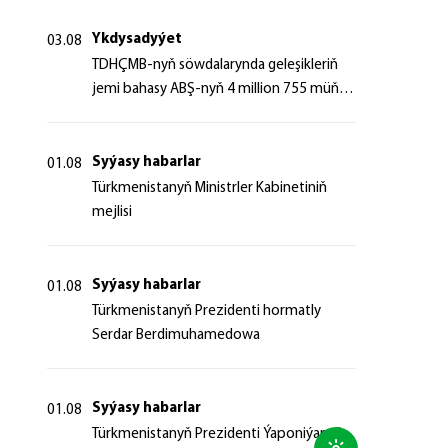
Ykdysadyýet
03.08
TDHÇMB-nyň söwdalarynda geleşikleriň
jemi bahasy ABŞ-nyň 4 million 755 müň
dollaryndan gowrak boldy
Syýasy habarlar
01.08
Türkmenistanyň Ministrler Kabinetiniň
mejlisi
Syýasy habarlar
01.08
Türkmenistanyň Prezidenti hormatly
Serdar Berdimuhamedowa
Syýasy habarlar
01.08
Türkmenistanyň Prezidenti Ýaponiýanyň