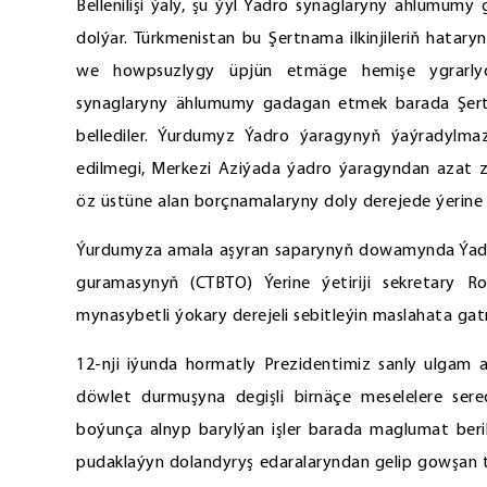
Bellenilişi ýaly, şu ýyl Ýadro synaglaryny ählumu
dolýar. Türkmenistan bu Şertnama ilkinjileriň hata
we howpsuzlygy üpjün etmäge hemişe ygrarlydy
synaglaryny ählumumy gadagan etmek barada Şertn
bellediler. Ýurdumyz Ýadro ýaragynyň ýaýradylm
edilmegi, Merkezi Aziýada ýadro ýaragyndan azat 
öz üstüne alan borçnamalaryny doly derejede ýerine 
Ýurdumyza amala aşyran saparynyň dowamynda Ýad
guramasynyň (СTBTO) Ýerine ýetiriji sekretary 
mynasybetli ýokary derejeli sebitleýin maslahata gat
12-nji iýunda hormatly Prezidentimiz sanly ulgam ar
döwlet durmuşyna degişli birnäçe meselelere sered
boýunça alnyp barylýan işler barada maglumat berildi
pudaklaýyn dolandyryş edaralaryndan gelip gowşan t