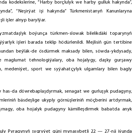
a kodekslerine, “Harby borçlulyk we harby gulluk hakynda”,
ynda”, “Neşirýat işi hakynda” Türkmenistanyň Kanunlaryna
 işler alnyp barylýar.
matdaşlyk boýunça türkmen-slowak bilelikdäki toparynyň
ýarlyk işleri barada teklip hödürlenildi. Mejlisiň gün tertibine
 mundan beýläk-de ösdürmek maksady bilen, söwda-ykdysady,
we maglumat tehnologiýalary, oba hojalygy, daşky gurşawy
m, medeniýet, sport we syýahatçylyk ulgamlary bilen bagly
 has-da döwrebaplaşdyrmak, senagat we gurluşyk pudagyny,
riniň bäsdeşlige ukyply görnüşleriniň möçberini artdyrmak,
lyşmagy, oba hojalyk pudagyny kämilleşdirmek babatda anyk
ly Pyragynyň şygryýet güni mynasybetli 22 — 27-nji iýunda