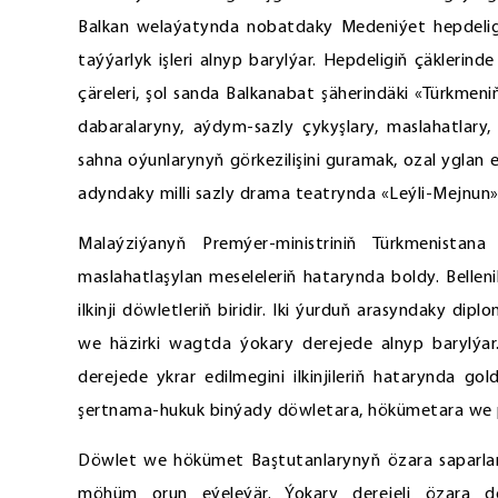
Balkan welaýatynda nobatdaky Medeniýet hepdeligi
taýýarlyk işleri alnyp barylýar. Hepdeligiň çäklerind
çäreleri, şol sanda Balkanabat şäherindäki «Türkmen
dabaralaryny, aýdym-sazly çykyşlary, maslahatlary, se
sahna oýunlarynyň görkezilişini guramak, ozal yglan e
adyndaky milli sazly drama teatrynda «Leýli-Mejnun»
Malaýziýanyň Premýer-ministriniň Türkmenistan
maslahatlaşylan meseleleriň hatarynda boldy. Bellen
ilkinji döwletleriň biridir. Iki ýurduň arasyndaky di
we häzirki wagtda ýokary derejede alnyp barylýar.
derejede ykrar edilmegini ilkinjileriň hatarynda g
şertnama-hukuk binýady döwletara, hökümetara we pu
Döwlet we hökümet Baştutanlarynyň özara saparlar
möhüm orun eýeleýär. Ýokary derejeli özara dö