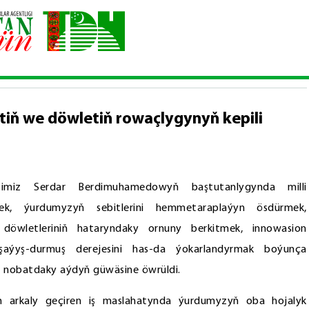
asion ýoly — jemgyýetiň we döwletiň rowaçlygynyň kepili
iň we döwletiň rowaçlygynyň kepili
imiz Serdar Berdimuhamedowyň baştutanlygynda milli
ek, ýurdumyzyň sebitlerini hemmetaraplaýyn ösdürmek,
öwletleriniň hataryndaky ornuny berkitmek, innowasion
şaýyş-durmuş derejesini has-da ýokarlandyrmak boýunça
yň nobatdaky aýdyň güwäsine öwrüldi.
m arkaly geçiren iş maslahatynda ýurdumyzyň oba hojalyk