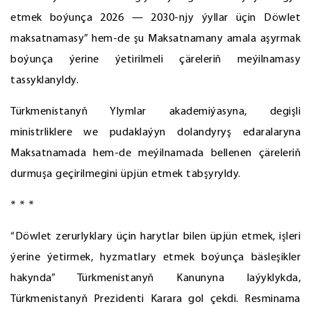
etmek boýunça 2026 — 2030-njy ýyllar üçin Döwlet
maksatnamasy” hem-de şu Maksatnamany amala aşyrmak
boýunça ýerine ýetirilmeli çäreleriň meýilnamasy
tassyklanyldy.
Türkmenistanyň Ylymlar akademiýasyna, degişli
ministrliklere we pudaklaýyn dolandyryş edaralaryna
Maksatnamada hem-de meýilnamada bellenen çäreleriň
durmuşa geçirilmegini üpjün etmek tabşyryldy.
* * *
“Döwlet zerurlyklary üçin harytlar bilen üpjün etmek, işleri
ýerine ýetirmek, hyzmatlary etmek boýunça bäsleşikler
hakynda” Türkmenistanyň Kanunyna laýyklykda,
Türkmenistanyň Prezidenti Karara gol çekdi. Resminama