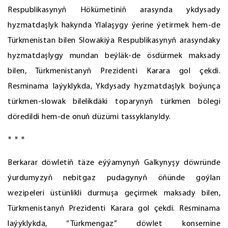
Respublikasynyň Hökümetiniň arasynda ykdysady
hyzmatdaşlyk hakynda Ylalaşygy ýerine ýetirmek hem-de
Türkmenistan bilen Slowakiýa Respublikasynyň arasyndaky
hyzmatdaşlygy mundan beýläk-de ösdürmek maksady
bilen, Türkmenistanyň Prezidenti Karara gol çekdi.
Resminama laýyklykda, Ykdysady hyzmatdaşlyk boýunça
türkmen-slowak bilelikdäki toparynyň türkmen bölegi
döredildi hem-de onuň düzümi tassyklanyldy.
* * *
Berkarar döwletiň täze eýýamynyň Galkynyşy döwründe
ýurdumyzyň nebitgaz pudagynyň öňünde goýlan
wezipeleri üstünlikli durmuşa geçirmek maksady bilen,
Türkmenistanyň Prezidenti Karara gol çekdi. Resminama
laýyklykda, “Türkmengaz” döwlet konsernine