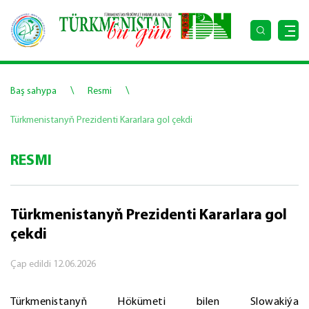
\
\
Baş sahypa
Resmi
Türkmenistanyň Prezidenti Kararlara gol çekdi
RESMI
Türkmenistanyň Prezidenti Kararlara gol
çekdi
Çap edildi
12.06.2026
Türkmenistanyň Hökümeti bilen Slowakiýa