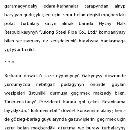
garamagyndaky edara-kärhanalar tarapyndan alnyp
barylýan gurluşyk işleri üçin zerur bolan degişli möçberdäki
polat turbalary satyn almak barada Hytaý Halk
Respublikasynyň “Julong Steel Pipe Сo., Ltd.” kompaniýasy
bilen şertnamany öz serişdeleriniň hasabyna baglaşmaga
ygtyýar berildi.
* * *
Berkarar döwletiň täze eýýamynyň Galkynyşy döwründe
ýurdumyzda nebitgaz pudagynyň öňünde goýlan
wezipeleri üstünlikli durmuşa geçirmek maksady bilen,
Türkmenistanyň Prezidenti Karara gol çekdi. Resminama
laýyklykda, “Türkmennebit” döwlet konsernine ulanyş hem-
de gözleg-barlag guýularynda gazuw işlerini geçirmek üçin
zerur bolan möçberdäki oturtma we buraw turbalaryny