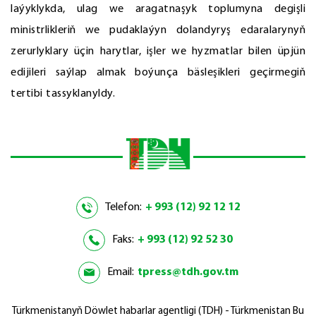
laýyklykda, ulag we aragatnaşyk toplumyna degişli
ministrlikleriň we pudaklaýyn dolandyryş edaralarynyň
zerurlyklary üçin harytlar, işler we hyzmatlar bilen üpjün
edijileri saýlap almak boýunça bäsleşikleri geçirmegiň
tertibi tassyklanyldy.
Telefon:
+ 993 (12) 92 12 12
Faks:
+ 993 (12) 92 52 30
Email:
tpress@tdh.gov.tm
Türkmenistanyň Döwlet habarlar agentligi (TDH) - Türkmenistan Bu