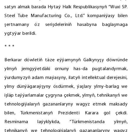
satyn almak barada Hytaý Halk Respublikasynyň “Wuхi SP.
Steel Tube Manufaсturing Сo., Ltd.” kompaniýasy bilen
şertnamany öz serişdeleriniň hasabyna baglaşmaga
ygtyýar berildi.
* * *
Berkarar döwletiň täze eýýamynyň Galkynyşy döwründe
ylmyň jemgyýetdäki ornuny has-da pugtalandyrmak,
ýurdumyzyň adam maýasyny, ilatyň intellektual derejesini,
ylmy dünýägaraýşyny ösdürmek, ýaşlary ylmy-barlag we
işläp taýýarlamalar çygryna çekmek, ylmyň, tehnikanyň we
tehnologiýalaryň gazananlaryny wagyz etmek maksady
bilen, Türkmenistanyň Prezidenti Karara gol çekdi.
Resminama laýyklykda, “Türkmenistanda ylmyň,
tehnikanyň we tehnologiýalaryň gazananlaryny wagyz