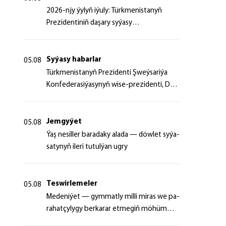
2026-njy ýylyň iýuly: Türkmenistanyň
Prezidentiniň daşary syýasy
başlangyçlaryndan ugur alyp
Syýasy habarlar
05.08
Türk­me­nis­ta­nyň Prezidenti Şweý­sa­ri­ýa
Kon­fe­de­ra­si­ýa­sy­nyň wi­se-prezidenti, Da­
şa­ry iş­ler fe­de­ral de­par­ta­men­ti­niň baş­ly­
gy­ny ka­bul et­di
Jemgyýet
05.08
Ýaş ne­sil­ler ba­ra­da­ky ala­da — döw­let sy­ýa­
sa­ty­nyň ile­ri tu­tul­ýan ug­ry
Teswirlemeler
05.08
Me­de­ni­ýet — gym­mat­ly milli mi­ras we pa­
ra­hat­çy­ly­gy ber­ka­rar et­me­giň mö­hüm
şer­ti