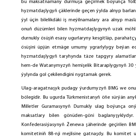
bu maksatnamany durmuşa geçirmek boýunça Ýolba
hyzmatdaşlygyň çäklerinde geçen ýylda alnyp barlan iş
ýyl üçin bilelikdäki iş meýilnamalary ara alnyp m
onuň düzümleri bilen hyzmatdaşlygynyň uzak möhletl
durnukly ösüşiň esasy ugurlaryny kesgitläp, paraha
ösüşini üpjün etmäge umumy ygrarlylygy beýan ed
hyzmatdaşlygyň taryhynda täze tapgyry alamatland
hem-de Watanymyzyň hemişelik Bitaraplygynyň 30 ý
ýylynda gol çekilendigini nygtamak gerek.
Ulag-aragatnaşyk pudagy ýurdumyzyň BMG we onuň ý
bölegidir. Bu ugurda Türkmenistanyň öňe sürýän anyk
Milletler Guramasynyň Durnukly ulag boýunça on
maksatlary bilen gönüden-göni baglanyşyklydyr
Konfederasiýasynyň Ženewa şäherinde geçirilen BM
komitetiniň 88-nji mejlisine gatnaşdy. Bu komitet