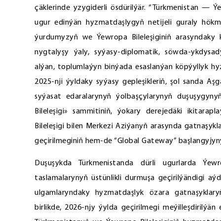
çäklerinde yzygiderli ösdürilýär. “Türkmenistan — Ýe
ugur edinýän hyzmatdaşlygyň netijeli guraly hökmün
ýurdumyzyň we Ýewropa Bileleşiginiň arasyndaky k
nygtalyşy ýaly, syýasy-diplomatik, söwda-ykdysad
alýan, toplumlaýyn binýada esaslanýan köpýyllyk hy
2025-nji ýyldaky syýasy gepleşikleriň, şol sanda A
syýasat edaralarynyň ýolbaşçylarynyň duşuşygyny
Bileleşigi» sammitiniň, ýokary derejedäki ikitarapl
Bileleşigi bilen Merkezi Aziýanyň arasynda gatnaşyk
geçirilmeginiň hem-de “Global Gateway” başlangyjyn
Duşuşykda Türkmenistanda dürli ugurlarda Ýewro
taslamalarynyň üstünlikli durmuşa geçirilýändigi a
ulgamlaryndaky hyzmatdaşlyk özara gatnaşyklary
birlikde, 2026-njy ýylda geçirilmegi meýilleşdirilýän