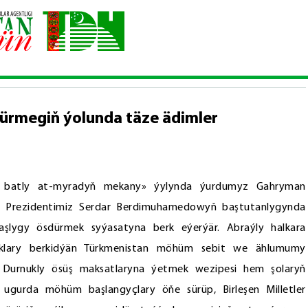
 hyzmatdaşlygy ösdürmegiň ýolunda täze ädimler
dürmegiň ýolunda täze ädimler
w batly at-myradyň mekany» ýylynda ýurdumyz Gahryman
y Prezidentimiz Serdar Berdimuhamedowyň baştutanlygynda
daşlygy ösdürmek syýasatyna berk eýerýär. Abraýly halkara
yklary berkidýän Türkmenistan möhüm sebit we ählumumy
. Durnukly ösüş maksatlaryna ýetmek wezipesi hem şolaryň
 ugurda möhüm başlangyçlary öňe sürüp, Birleşen Milletler