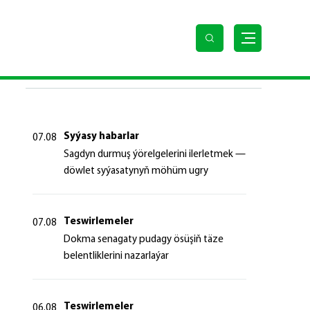
SOŇKY HABARLAR
Syýasy habarlar
07.08
Sagdyn durmuş ýörelgelerini ilerletmek —
döwlet syýasatynyň möhüm ugry
Teswirlemeler
07.08
Dokma senagaty pudagy ösüşiň täze
belentliklerini nazarlaýar
Teswirlemeler
06.08