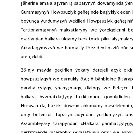
şäherine amala aşyran iş saparynyň dowamynda ýene 
Guramasynyň Howpsuzlyk geňeşinde başlyklyk eden Hy
boýunça ýurdumyzyň wekilleri Howpsuzlyk geňeşiniň 
Tertipnamasynyň maksatlaryny we ýörelgelerini be
esaslanýan halkara ulgamy berkitmek pikir alyşmala
Arkadagymyzyň we hormatly Prezidentimiziň öňe sür
üns çekildi.
26-njy maýda geçirilen ýokary derejeli açyk pi
howpsuzlygyň we durnukly ösüşiň bähbidine Bitara
parahatçylygy, ynanyşmagy, dialogy we Birleşen M
halkara hyzmatdaşlygy berkitmäge gönükdirilen 
Hususan-da, häzirki döwrüň ählumumy meselelerini 
orny bellenildi. Toparyň adyndan ýurdumyzyň ba
Assambleýasy tarapyndan «Halkara parahatçylyg
berkitmekde bitaraplyk syýasatynyň orny we ähmiýe