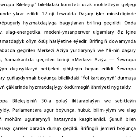
wropa Bileleşigi” bilelikdäki komiteti uzak möhletleýin geljegi
de ykrar edildi. 17-nji fewralda Daşary işler ministrliginde
öpugurly hyzmatdaşlyga bagyşlanan brifing geçirildi. Onda
y, ulag-energetika, medeni-ynsanperwer ulgamlary öz içine
zmatdaşlyk oňyn ösüş häsiýetine eýedir. Brifingiň dowamynda
şgabatda geçirilen Merkezi Aziýa ýurtlarynyň we ÝB-niň daşary
ň, Samarkantda geçirilen birinji «Merkezi Aziýa — Ýewropa
aýyn duşuşyklaryň netijeleri giňişleýin beýan edildi. Ýewropa
lary çuňlaşdyrmak boýunça bilelikdäki “Ýol kartasynyň” durmuşa
yň çäklerinde hyzmatdaşlygy ösdürmegiň ähmiýeti nygtaldy.
pa Bileleşiginiň 30-a golaý ikitaraplaýyn we sebitleýin
ýdyldy. Parlamentara ugur boýunça, hukuk, bilim-ylym we ulag
ň möhüm ugurlarynyň hatarynda kesgitlenildi. Şunuň bilen
 esasy çäreler barada durlup geçildi. Brifingiň jemleri boýunça