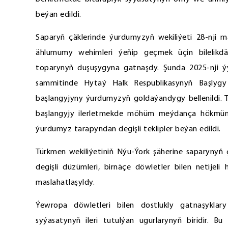
beýan edildi.
Saparyň çäklerinde ýurdumyzyň wekiliýeti 28-nji
ählumumy wehimleri ýeňip geçmek üçin bilelikdä
toparynyň duşuşygyna gatnaşdy. Şunda 2025-nji 
sammitinde Hytaý Halk Respublikasynyň Başlygy
başlangyjyny ýurdumyzyň goldaýandygy bellenildi. 
başlangyjy ilerletmekde möhüm meýdança hökmünd
ýurdumyz tarapyndan degişli teklipler beýan edildi.
Türkmen wekiliýetiniň Nýu-Ýork şäherine saparyny
degişli düzümleri, birnäçe döwletler bilen netijel
maslahatlaşyldy.
Ýewropa döwletleri bilen dostlukly gatnaşykla
syýasatynyň ileri tutulýan ugurlarynyň biridir. Bu