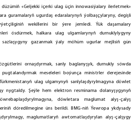
 düzümiň «Geljekki içerki ulag üçin innowasiýalary ilerletmek»
lkara guramalaryň ugurdaş edaralarynyň ýolbaşçylaryny, degişli
yýetçiliginiň wekillerini bir ýere jemledi. Ýük daşamalary
mleri ösdürmek, halkara ulag ulgamlarynyň durnuklylygyny
ň sazlaşygyny gazanmak ýaly möhüm ugurlar mejlisiň gün
 çözgütlerini ornaşdyrmak, sanly baglanyşyk, durnukly söwda
 pugtalandyrmak meseleleri boýunça ministrler derejesinde
a, Türkmenistanyň ulag ulgamynyň sanlylaşdyrylmagyna döwlet
gy nygtaldy. Şeýle hem elektron resminama dolanyşygynyň
öwrebaplaşdyrylmagyna, döwletara maglumat alyş-çalyş
leriniň döredilmegine üns berildi. BMG-niň Ýewropa ykdysady
aşdyrylmagy, maglumatlaryň awtomatlaşdyrylan alyş-çalşygy