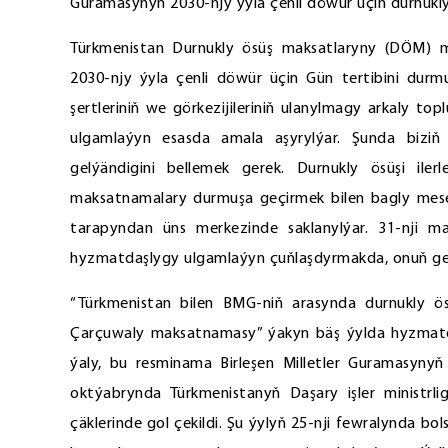
Guramasynyň 2030-njy ýyla çenli döwür üçin durnukly
Türkmenistan Durnukly ösüş maksatlaryny (DÖM) mill
2030-njy ýyla çenli döwür üçin Gün tertibini dur
şertleriniň we görkezijileriniň ulanylmagy arkaly t
ulgamlaýyn esasda amala aşyrylýar. Şunda bizi
gelýändigini bellemek gerek. Durnukly ösüşi iler
maksatnamalary durmuşa geçirmek bilen bagly mese
tarapyndan üns merkezinde saklanylýar. 31-nji mar
hyzmatdaşlygy ulgamlaýyn çuňlaşdyrmakda, onuň geri
“Türkmenistan bilen BMG-niň arasynda durnukly 
Çarçuwaly maksatnamasy” ýakyn bäş ýylda hyzmatda
ýaly, bu resminama Birleşen Milletler Guramasynyň
oktýabrynda Türkmenistanyň Daşary işler ministrlig
çäklerinde gol çekildi. Şu ýylyň 25-nji fewralynda 