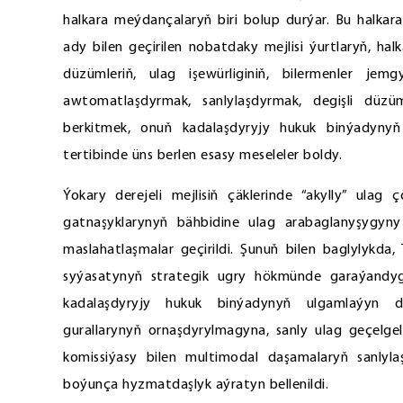
halkara meýdançalaryň biri bolup durýar. Bu halkara
ady bilen geçirilen nobatdaky mejlisi ýurtlaryň, ha
düzümleriň, ulag işewürliginiň, bilermenler jemg
awtomatlaşdyrmak, sanlylaşdyrmak, degişli düzü
berkitmek, onuň kadalaşdyryjy hukuk binýadyny
tertibinde üns berlen esasy meseleler boldy.
Ýokary derejeli mejlisiň çäklerinde “akylly” ulag
gatnaşyklarynyň bähbidine ulag arabaglanyşygyny
maslahatlaşmalar geçirildi. Şunuň bilen baglylykd
syýasatynyň strategik ugry hökmünde garaýandy
kadalaşdyryjy hukuk binýadynyň ulgamlaýyn d
gurallarynyň ornaşdyrylmagyna, sanly ulag geçelge
komissiýasy bilen multimodal daşamalaryň sanlyl
boýunça hyzmatdaşlyk aýratyn bellenildi.