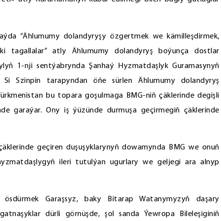
 maýda “Ählumumy dolandyryşy özgertmek we kämilleşdirmek,
ki tagallalar” atly Ählumumy dolandyryş boýunça dostlar
ýylyň 1-nji sentýabrynda Şanhaý Hyzmatdaşlyk Guramasynyň
 Si Szinpin tarapyndan öňe sürlen Ählumumy dolandyryş
Türkmenistan bu topara goşulmaga BMG-niň çäklerinde degişli
e garaýar. Ony iş ýüzünde durmuşa geçirmegiň çäklerinde
ň çäklerinde geçiren duşuşyklarynyň dowamynda BMG we onuň
i hyzmatdaşlygyň ileri tutulýan ugurlary we geljegi ara alnyp
ry ösdürmek Garaşsyz, baky Bitarap Watanymyzyň daşary
 gatnaşyklar dürli görnüşde, şol sanda Ýewropa Bileleşiginiň