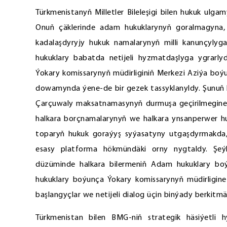
Türkmenistanyň Milletler Bileleşigi bilen hukuk ulg
Onuň çäklerinde adam hukuklarynyň goralmagyna
kadalaşdyryjy hukuk namalarynyň milli kanunçyly
hukuklary babatda netijeli hyzmatdaşlyga ygrar
Ýokary komissarynyň müdirliginiň Merkezi Aziýa boýu
dowamynda ýene-de bir gezek tassyklanyldy. Şunuň b
Çarçuwaly maksatnamasynyň durmuşa geçirilmegine 
halkara borçnamalarynyň we halkara ynsanperwer h
toparyň hukuk goraýyş syýasatyny utgaşdyrmakda,
esasy platforma hökmündäki orny nygtaldy. Şeý
düzüminde halkara bilermeniň Adam hukuklary boý
hukuklary boýunça Ýokary komissarynyň müdirligine 
başlangyçlar we netijeli dialog üçin binýady berkitmä
Türkmenistan bilen BMG-niň strategik häsiýetli