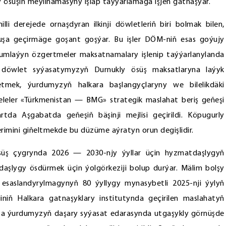
 ösüşiň meýilnamasyny işläp taýýarlamaga işjeň gatnaşýar.
i derejede ornaşdyran ilkinji döwletleriň biri bolmak bilen,
muşa geçirmäge goşant goşýar. Bu işler DÖM-niň esas goýujy
oplumlaýyn özgertmeler maksatnamalary işlenip taýýarlanylanda
ň döwlet syýasatymyzyň Durnukly ösüş maksatlaryna laýyk
letmek, ýurdumyzyň halkara başlangyçlaryny we bilelikdäki
leler «Türkmenistan — BMG» strategik maslahat beriş geňeşi
tda Aşgabatda geňeşiň bäşinji mejlisi geçirildi. Köpugurly
mini giňeltmekde bu düzüme aýratyn orun degişlidir.
ösüş çygrynda 2026 — 2030-njy ýyllar üçin hyzmatdaşlygyň
şlygy ösdürmek üçin ýolgörkeziji bolup durýar. Mälim bolşy
 esaslandyrylmagynyň 80 ýyllygy mynasybetli 2025-nji ýylyň
iniň Halkara gatnaşyklary institutynda geçirilen maslahatyň
bolsa ýurdumyzyň daşary syýasat edarasynda utgaşykly görnüşde