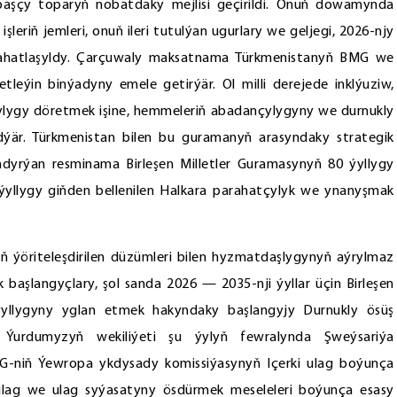
şçy toparyň nobatdaky mejlisi geçirildi. Onuň dowamynda
leriň jemleri, onuň ileri tutulýan ugurlary we geljegi, 2026-njy
aslahatlaşyldy. Çarçuwaly maksatnama Türkmenistanyň BMG we
eýin binýadyny emele getirýär. Ol milli derejede inklýuziw,
tçylygy döretmek işine, hemmeleriň abadançylygyny we durnukly
ýär. Türkmenistan bilen bu guramanyň arasyndaky strategik
yrýan resminama Birleşen Milletler Guramasynyň 80 ýyllygy
yllygy giňden bellenilen Halkara parahatçylyk we ynanyşmak
öriteleşdirilen düzümleri bilen hyzmatdaşlygynyň aýrylmaz
 başlangyçlary, şol sanda 2026 — 2035-nji ýyllar üçin Birleşen
ýyllygyny yglan etmek hakyndaky başlangyjy Durnukly ösüş
. Ýurdumyzyň wekiliýeti şu ýylyň fewralynda Şweýsariýa
G-niň Ýewropa ykdysady komissiýasynyň Içerki ulag boýunça
 ulag we ulag syýasatyny ösdürmek meseleleri boýunça esasy