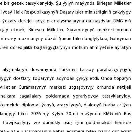
bir gezek tassyklanyldy. Şu ýylyň maýynda Birleşen Milletler
taý Halk Respublikasynyň Daşary işler ministrliginiň çakylygy
ýokary derejeli açyk pikir alyşmalaryna gatnaşdylar. BMG-niň
rjaý etmek, Birleşen Milletler Guramasynyň merkezi ornuna
ryň esasy mazmunyny düzdi. Şunuň bilen baglylykda, Gahryman
en döredijilikli başlangyçlarynyň möhüm ähmiýetine aýratyn
kir alyşmalaryň dowamynda türkmen tarapy parahatçylygyň,
plygyň dostlary toparynyň adyndan çykyş etdi. Onda toparyň
illetler Guramasynyň merkezi utgaşdyryjy ornunda netijeli
halkara tagallalary goldamaga ygrarlydygy tassyklanyldy.
çözmekde diplomatiýanyň, araçyllygyň, dialogyň barha artýan
şlangyjy bilen 2026-njy ýylyň 20-nji maýynda BMG-niň Baş
y, howpsuzlygy we durnukly ösüş işini goldamakda hem-de
ti» atly Kararnamanyň kabul edilmegi bilen bagly gutlaglar