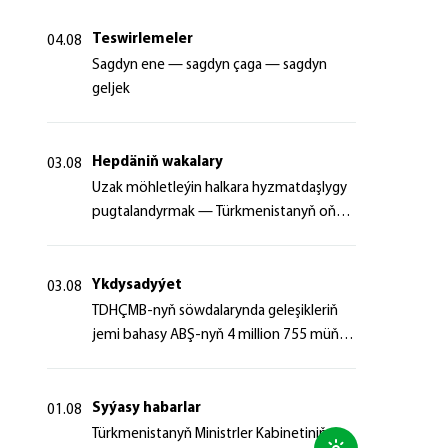
Teswirlemeler
04.08
Sagdyn ene — sagdyn çaga — sagdyn
geljek
Hepdäniň wakalary
03.08
Uzak möhletleýin halkara hyzmatdaşlygy
pugtalandyrmak — Türkmenistanyň oňyn
başlangyçlarynyň maksady
Ykdysadyýet
03.08
TDHÇMB-nyň söwdalarynda geleşikleriň
jemi bahasy ABŞ-nyň 4 million 755 müň
dollaryndan gowrak boldy
Syýasy habarlar
01.08
Türkmenistanyň Ministrler Kabinetiniň