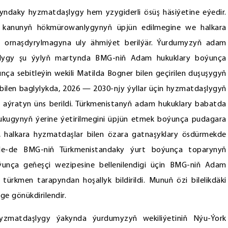
amyndaky hyzmatdaşlygy hem yzygiderli ösüş häsiýetine eýedir.
, kanunyň hökmürowanlygynyň üpjün edilmegine we halkara
ga ornaşdyrylmagyna uly ähmiýet berilýär. Ýurdumyzyň adam
lydygy şu ýylyň martynda BMG-niň Adam hukuklary boýunça
nça sebitleýin wekili Matilda Bogner bilen geçirilen duşuşygyň
ilen baglylykda, 2026 — 2030-njy ýyllar üçin hyzmatdaşlygyň
aýratyn üns berildi. Türkmenistanyň adam hukuklary babatda
ukugynyň ýerine ýetirilmegini üpjün etmek boýunça pudagara
 halkara hyzmatdaşlar bilen özara gatnaşyklary ösdürmekde
le-de BMG-niň Türkmenistandaky ýurt boýunça toparynyň
unça geňeşçi wezipesine bellenilendigi üçin BMG-niň Adam
türkmen tarapyndan hoşallyk bildirildi. Munuň özi bilelikdäki
ge gönükdirilendir.
 hyzmatdaşlygy ýakynda ýurdumyzyň wekiliýetiniň Nýu-Ýork