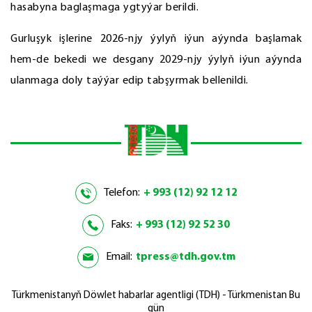
hasabyna baglaşmaga ygtyýar berildi.
Gurluşyk işlerine 2026-njy ýylyň iýun aýynda başlamak
hem-de bekedi we desgany 2029-njy ýylyň iýun aýynda
ulanmaga doly taýýar edip tabşyrmak bellenildi.
Telefon:
+ 993 (12) 92 12 12
Faks:
+ 993 (12) 92 52 30
Email:
tpress@tdh.gov.tm
Türkmenistanyň Döwlet habarlar agentligi (TDH) - Türkmenistan Bu
gün