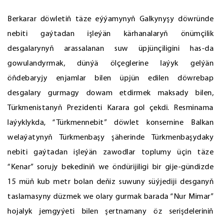
Berkarar döwletiň täze eýýamynyň Galkynyşy döwründe
nebiti gaýtadan işleýän kärhanalaryň önümçilik
desgalarynyň arassalanan suw üpjünçiligini has-da
gowulandyrmak, dünýä ölçeglerine laýyk gelýän
öňdebaryjy enjamlar bilen üpjün edilen döwrebap
desgalary gurmagy dowam etdirmek maksady bilen,
Türkmenistanyň Prezidenti Karara gol çekdi. Resminama
laýyklykda, “Türkmennebit” döwlet konsernine Balkan
welaýatynyň Türkmenbaşy şäherinde Türkmenbaşydaky
nebiti gaýtadan işleýän zawodlar toplumy üçin täze
“Kenar” sorujy bekediniň we öndürijiligi bir gije-gündizde
15 müň kub metr bolan deňiz suwuny süýjediji desganyň
taslamasyny düzmek we olary gurmak barada “Nur Mimar”
hojalyk jemgyýeti bilen şertnamany öz serişdeleriniň