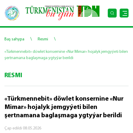
\
\
Baş sahypa
Resmi
«Türkmennebit» döwlet konsernine «Nur Mimar» hojalyk jemgyýeti bilen
şertnamana baglaşmaga ygtyýar berildi
RESMI
«Türkmennebit» döwlet konsernine «Nur
Mimar» hojalyk jemgyýeti bilen
şertnamana baglaşmaga ygtyýar berildi
Çap edildi
08.05.2026