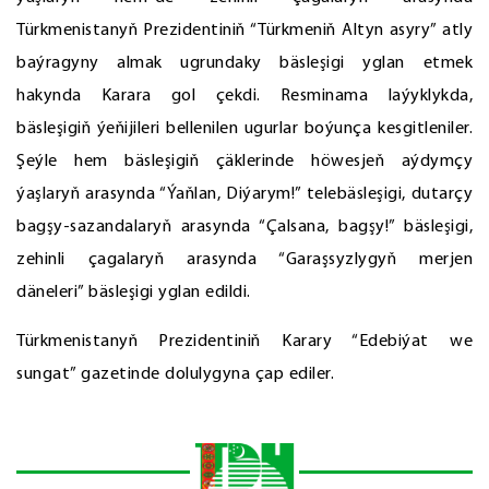
Türkmenistanyň Prezidentiniň “Türkmeniň Altyn asyry” atly
baýragyny almak ugrundaky bäsleşigi yglan etmek
hakynda Karara gol çekdi. Resminama laýyklykda,
bäsleşigiň ýeňijileri bellenilen ugurlar boýunça kesgitleniler.
Şeýle hem bäsleşigiň çäklerinde höwesjeň aýdymçy
ýaşlaryň arasynda “Ýaňlan, Diýarym!” telebäsleşigi, dutarçy
bagşy-sazandalaryň arasynda “Çalsana, bagşy!” bäsleşigi,
zehinli çagalaryň arasynda “Garaşsyzlygyň merjen
däneleri” bäsleşigi yglan edildi.
Türkmenistanyň Prezidentiniň Karary “Edebiýat we
sungat” gazetinde dolulygyna çap ediler.