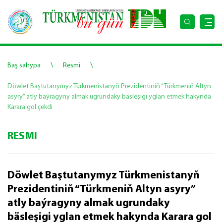
\
\
Baş sahypa
Resmi
Döwlet Baştutanymyz Türkmenistanyň Prezidentiniň “Türkmeniň Altyn
asyry” atly baýragyny almak ugrundaky bäsleşigi yglan etmek hakynda
Karara gol çekdi
RESMI
Döwlet Baştutanymyz Türkmenistanyň
Prezidentiniň “Türkmeniň Altyn asyry”
atly baýragyny almak ugrundaky
bäsleşigi yglan etmek hakynda Karara gol