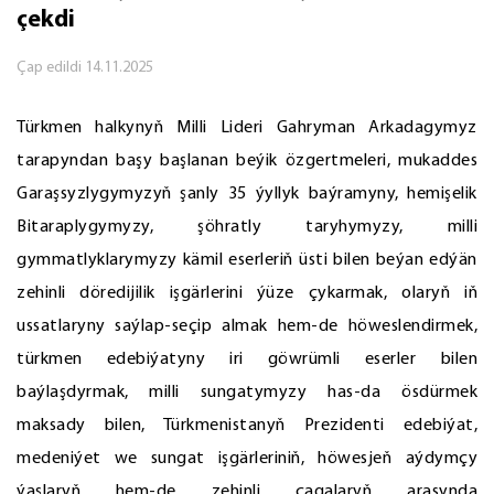
çekdi
Çap edildi
14.11.2025
Türkmen halkynyň Milli Lideri Gahryman Arkadagymyz
tarapyndan başy başlanan beýik özgertmeleri, mukaddes
Garaşsyzlygymyzyň şanly 35 ýyllyk baýramyny, hemişelik
Bitaraplygymyzy, şöhratly taryhymyzy, milli
gymmatlyklarymyzy kämil eserleriň üsti bilen beýan edýän
zehinli döredijilik işgärlerini ýüze çykarmak, olaryň iň
ussatlaryny saýlap-seçip almak hem-de höweslendirmek,
türkmen edebiýatyny iri göwrümli eserler bilen
baýlaşdyrmak, milli sungatymyzy has-da ösdürmek
maksady bilen, Türkmenistanyň Prezidenti edebiýat,
medeniýet we sungat işgärleriniň, höwesjeň aýdymçy
ýaşlaryň hem-de zehinli çagalaryň arasynda