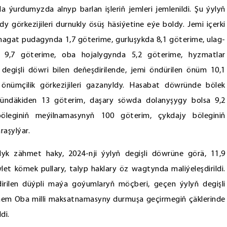
a ýurdumyzda alnyp barlan işleriň jemleri jemlenildi. Şu ýylyň
görkezijileri durnukly ösüş häsiýetine eýe boldy. Jemi içerki
enagat pudagynda 1,7 göterime, gurluşykda 8,1 göterime, ulag-
9,7 göterime, oba hojalygynda 5,2 göterime, hyzmatlar
egişli döwri bilen deňeşdirilende, jemi öndürilen önüm 10,1
önümçilik görkezijileri gazanyldy. Hasabat döwründe bölek
ründäkiden 13 göterim, daşary söwda dolanyşygy bolsa 9,2
böleginiň meýilnamasynyň 100 göterim, çykdajy böleginiň
raşylýar.
yk zähmet haky, 2024-nji ýylyň degişli döwrüne görä, 11,9
let kömek pullary, talyp haklary öz wagtynda maliýeleşdirildi.
dirilen düýpli maýa goýumlaryň möçberi, geçen ýylyň degişli
le hem Oba milli maksatnamasyny durmuşa geçirmegiň çäklerinde
di.