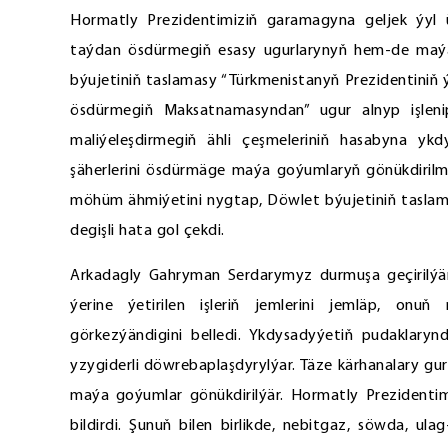
Hormatly Prezidentimiziň garamagyna geljek ýyl
taýdan ösdürmegiň esasy ugurlarynyň hem-de maý
býujetiniň taslamasy “Türkmenistanyň Prezidentini
ösdürmegiň Maksatnamasyndan” ugur alnyp işleni
maliýeleşdirmegiň ähli çeşmeleriniň hasabyna yk
şäherlerini ösdürmäge maýa goýumlaryň gönükdirilme
möhüm ähmiýetini nygtap, Döwlet býujetiniň taslam
degişli hata gol çekdi.
Arkadagly Gahryman Serdarymyz durmuşa geçirilýä
ýerine ýetirilen işleriň jemlerini jemläp, onuň 
görkezýändigini belledi. Ykdysadyýetiň pudaklaryn
yzygiderli döwrebaplaşdyrylýar. Täze kärhanalary 
maýa goýumlar gönükdirilýär. Hormatly Prezidentim
bildirdi. Şunuň bilen birlikde, nebitgaz, söwda, u