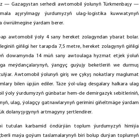
az — Gazagystan serhedi awtomobil ýolunyň Türkmenbaşy —
ň amala aşyrylmagy ýurdumyzyň ulag-logistika kuwwatynyň
a öwrülmegine ýardam berer.
bap awtomobil ýoly 4 sany hereket zolagyndan ybarat bolar.
leginiň giňligi her tarapda 7,5 metre, hereket zolagynyň giňligi
gadyň dowamynda 14 müň sany awtoulaga hyzmat etjek ýoluň
lga meýdançalarynyň, ýangyç guýujy beketleriň we durmuş
tulýar. Awtomobil ýolunyň giriş we çykyş nokatlary maglumat
lary bilen üpjün ediler. Täze ýol-ulag desgalary halkara ulag
bil ýoly ýurdumyzyň günbatar hem-de demirgazyk sebitleriniň,
nyň, ulag, ýolagçy gatnawlarynyň gerimini giňeltmäge ýardam
ük dolanyşygynyň artmagyny şertlendirer.
bi tutulan karbamid öndürýän toplum ýurdumyzyň himiýa
çberli maýa goýum taslamalarynyň biri bolup durýan toplumyň