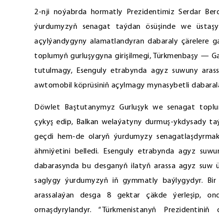
2-nji noýabrda hormatly Prezidentimiz Serdar Be
ýurdumyzyň senagat taýdan ösüşinde we üstaşyr 
açylýandygyny alamatlandyran dabaraly çärelere 
toplumyň gurluşygyna girişilmegi, Türkmenbaşy — 
tutulmagy, Esenguly etrabynda agyz suwuny aras
awtomobil köprüsiniň açylmagy mynasybetli dabarala
Döwlet Baştutanymyz Gurluşyk we senagat toplumy
çykyş edip, Balkan welaýatyny durmuş-ykdysady t
geçdi hem-de olaryň ýurdumyzy senagatlaşdyrmakdak
ähmiýetini belledi. Esenguly etrabynda agyz suwun
dabarasynda bu desganyň ilatyň arassa agyz suw üp
saglygy ýurdumyzyň iň gymmatly baýlygydyr. Bi
arassalaýan desga 8 gektar çäkde ýerleşip, on
ornaşdyrylandyr. “Türkmenistanyň Prezidentiniň 