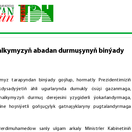
 ykdysady ösüşi — halkymyzyň abadan durmuşynyň binýady
alkymyzyň abadan durmuşynyň binýady
yz tarapyndan binýady goýlup, hormatly Prezidentimiziň
ykdysadyýetiň ähli ugurlarynda durnukly ösüşi gazanmaga,
halkymyzyň durmuş derejesini yzygiderli ýokarlandyrmaga,
ne hoşniýetli goňşuçylyk gatnaşyklaryny pugtalandyrmaga
erdimuhamedow sanly ulgam arkaly Ministrler Kabinetiniň