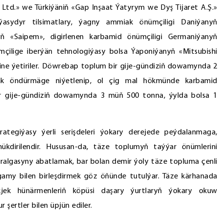
 Ltd.» we Türkiýäniň «Gap Inşaat Ýatyrym we Dyş Tijaret A.Ş.»
ýasydyr tilsimatlary, ýagny ammiak önümçiligi Daniýanyň
yň «Saipem», digirlenen karbamid önümçiligi Germaniýanyň
ilige iberýän tehnologiýasy bolsa Ýaponiýanyň «Mitsubishi
ine ýetiriler. Döwrebap toplum bir gije-gündiziň dowamynda 2
 öndürmäge niýetlenip, ol çig mal hökmünde karbamid
ir gije-gündiziň dowamynda 3 müň 500 tonna, ýylda bolsa 1
ategiýasy ýerli serişdeleri ýokary derejede peýdalanmaga,
ükdirilendir. Hususan-da, täze toplumyň taýýar önümlerini
uralgasyny abatlamak, bar bolan demir ýoly täze topluma çenli
amy bilen birleşdirmek göz öňünde tutulýar. Täze kärhanada
ek hünärmenleriň köpüsi daşary ýurtlaryň ýokary okuw
 şertler bilen üpjün ediler.