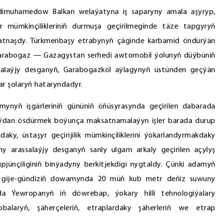
rdimuhamedow Balkan welaýatyna iş saparyny amala aşyryp,
mümkinçilikleriniň durmuşa geçirilmeginde täze tapgyryň
gatnaşdy. Türkmenbaşy etrabynyň çäginde karbamid öndürýän
Garabogaz — Gazagystan serhedi awtomobil ýolunyň düýbüniň
salaýjy desganyň, Garabogazköl aýlagynyň üstünden geçýän
r şolaryň hataryndadyr.
nyň işgärleriniň gününiň öňüsyrasynda geçirilen dabarada
aýdan ösdürmek boýunça maksatnamalaýyn işler barada durup
y, üstaşyr geçirijilik mümkinçiliklerini ýokarlandyrmakdaky
y arassalaýjy desganyň sanly ulgam arkaly geçirilen açylyş
jünçiliginiň binýadyny berkitjekdigi nygtaldy. Çünki adamyň
r gije-gündiziň dowamynda 20 müň kub metr deňiz suwuny
da Ýewropanyň iň döwrebap, ýokary hilli tehnologiýalary
obalaryň, şäherçeleriň, etraplardaky şäherleriň we etrap