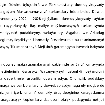
 üçin Döwlet býujetiniň we Türkmenistany durmuş-ykdysady
a goýum Maksatnamasynyň taslamalary hödürlenildi. Döwlet
ň ýurdumyzy 2022 — 2028-nji ýyllarda durmuş-ykdysady taýdan
p taýýarlanyldy. Baş maliýe meýilnamasynyň taslamasynda
dysadyýetiň pudaklaryny, welaýatlary, Aşgabat we Arkadag
gi meýilleşdirilýär. Hormatly Prezidentimiz bu resminamanyň
asyny Türkmenistanyň Mejlisiniň garamagyna ibermek hakynda
n döwlet maksatnamalarynyň çäklerinde şu ýylyň on aýynda
netijeleriniň Garaşsyz Watanymyzyň üstünlikli ösýändigini
da özgertmeler üstünlikli dowam edýär. Önümçilik pudaklary
gurmaga we bar bolanlaryny döwrebaplaşdyrmaga uly möçberde
iz jemi içerki önümiň durnukly ösüş depginine kanagatlanma
lag-aragatnaşyk toplumlarynda, oba hojalyk pudagynda netijeli