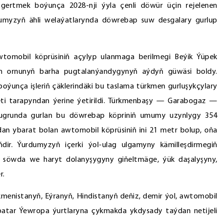
özgertmek boýunça 2028-nji ýyla çenli döwür üçin rejelenen
dumyzyň ähli welaýatlarynda döwrebap suw desgalary gurlup
tomobil köprüsiniň açylyp ulanmaga berilmegi Beýik Ýüpek
än ornunyň barha pugtalanýandygynyň aýdyň güwäsi boldy.
unça işleriň çäklerindäki bu taslama türkmen gurluşykçylary
yýeti tarapyndan ýerine ýetirildi. Türkmenbaşy — Garabogaz —
 ugrunda gurlan bu döwrebap köpriniň umumy uzynlygy 354
ndan ybarat bolan awtomobil köprüsiniň ini 21 metr bolup, oňa
ir. Ýurdumyzyň içerki ýol-ulag ulgamyny kämilleşdirmegiň
da söwda we haryt dolanyşygyny giňeltmäge, ýük daşalyşyny,
r.
menistanyň, Eýranyň, Hindistanyň deňiz, demir ýol, awtomobil
batar Ýewropa ýurtlaryna çykmakda ykdysady taýdan netijeli