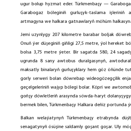
ugur bolup hyzmat eder. Türkmenbaşy — Garabog
Garabogaz böleginiň gurluşyk-taslama işlerini
artmagyna we halkara gatnawlaryň möhüm halkasyn
Jemi uzynlygy 207 kilometre barabar boljak döwre
Onuň ýer düşeginiň giňligi 27,5 metre, ýol hereket bö
bolsa 3,75 metre ýeter. Bir sagatda 580, 24 sa
ugrunda 8 sany awtobus duralgasynyň, awtodura
maksatly binalaryň gurluşyklary hem göz öňünde tu
gorly serweri bolan döwrebap wideogözegçilik enjam
geçelgeleriniň wajyp bölegi bolar. Köpri we awtomo
goňşy döwletleriň arasynda söwda-haryt dolanyşygy
bermek bilen, Türkmenbaşy Halkara deňiz portunda ý
Balkan welaýatynyň Türkmenbaşy etrabynda düý
senagatynyň ösüşine saldamly goşant goşar. Uly mö