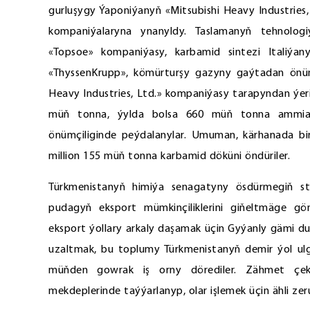
gurluşygy Ýaponiýanyň «Mitsubishi Heavy Industries,
kompaniýalaryna ynanyldy. Taslamanyň tehnologi
«Topsoe» kompaniýasy, karbamid sintezi Italiýan
«ThyssenKrupp», kömürturşy gazyny gaýtadan önümç
Heavy Industries, Ltd.» kompaniýasy tarapyndan ýer
müň tonna, ýylda bolsa 660 müň tonna ammiak
önümçiliginde peýdalanylar. Umuman, kärhanada b
million 155 müň tonna karbamid döküni öndüriler.
Türkmenistanyň himiýa senagatyny ösdürmegiň str
pudagyň eksport mümkinçiliklerini giňeltmäge gön
eksport ýollary arkaly daşamak üçin Gyýanly gämi d
uzaltmak, bu toplumy Türkmenistanyň demir ýol ulg
müňden gowrak iş orny dörediler. Zähmet çekj
mekdeplerinde taýýarlanyp, olar işlemek üçin ähli zerur