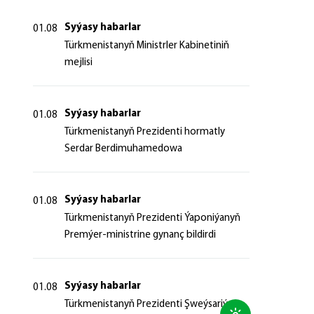
Syýasy habarlar
01.08
Türkmenistanyň Ministrler Kabinetiniň
mejlisi
Syýasy habarlar
01.08
Türkmenistanyň Prezidenti hormatly
Serdar Berdimuhamedowa
Syýasy habarlar
01.08
Türkmenistanyň Prezidenti Ýaponiýanyň
Premýer-ministrine gynanç bildirdi
Syýasy habarlar
01.08
Türkmenistanyň Prezidenti Şweýsariýa