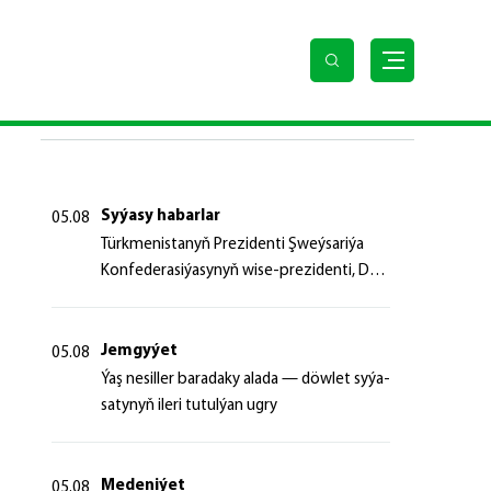
SOŇKY HABARLAR
Syýasy habarlar
05.08
Türk­me­nis­ta­nyň Prezidenti Şweý­sa­ri­ýa
Kon­fe­de­ra­si­ýa­sy­nyň wi­se-prezidenti, Da­
şa­ry iş­ler fe­de­ral de­par­ta­men­ti­niň baş­ly­
gy­ny ka­bul et­di
Jemgyýet
05.08
Ýaş ne­sil­ler ba­ra­da­ky ala­da — döw­let sy­ýa­
sa­ty­nyň ile­ri tu­tul­ýan ug­ry
Medeniýet
05.08