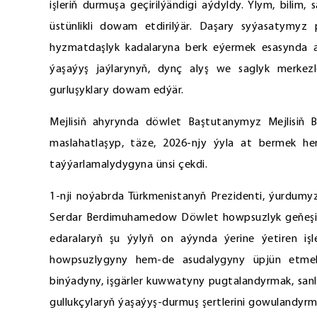
işleriň durmuşa geçirilýändigi aýdyldy. Ylym, bili
üstünlikli dowam etdirilýär. Daşary syýasatymyz pa
hyzmatdaşlyk kadalaryna berk eýermek esasynda a
ýaşaýyş jaýlarynyň, dynç alyş we saglyk merkezle
gurluşyklary dowam edýär.
Mejlisiň ahyrynda döwlet Baştutanymyz Mejlisiň 
maslahatlaşyp, täze, 2026-njy ýyla at bermek he
taýýarlamalydygyna ünsi çekdi.
1-nji noýabrda Türkmenistanyň Prezidenti, ýurdumyz
Serdar Berdimuhamedow Döwlet howpsuzlyk geňeşini
edaralaryň şu ýylyň on aýynda ýerine ýetiren işl
howpsuzlygyny hem-de asudalygyny üpjün etmek
binýadyny, işgärler kuwwatyny pugtalandyrmak, sanl
gullukçylaryň ýaşaýyş-durmuş şertlerini gowulandyrma