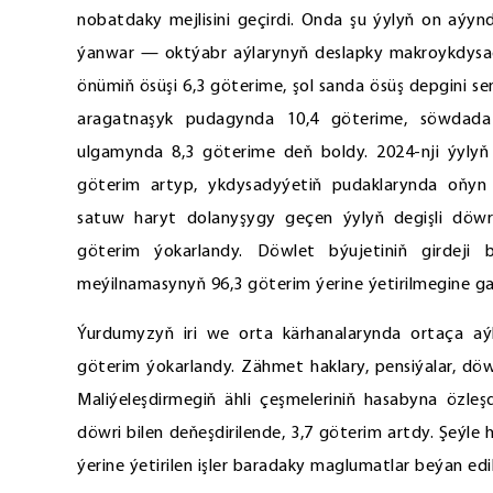
nobatdaky mejlisini geçirdi. Onda şu ýylyň on aýynd
ýanwar — oktýabr aýlarynyň deslapky makroykdysady 
önümiň ösüşi 6,3 göterime, şol sanda ösüş depgini s
aragatnaşyk pudagynda 10,4 göterime, söwdada 
ulgamynda 8,3 göterime deň boldy. 2024-nji ýylyň d
göterim artyp, ykdysadyýetiň pudaklarynda oňyn 
satuw haryt dolanyşygy geçen ýylyň degişli döw
göterim ýokarlandy. Döwlet býujetiniň girdeji 
meýilnamasynyň 96,3 göterim ýerine ýetirilmegine ga
Ýurdumyzyň iri we orta kärhanalarynda ortaça aýl
göterim ýokarlandy. Zähmet haklary, pensiýalar, döw
Maliýeleşdirmegiň ähli çeşmeleriniň hasabyna özleş
döwri bilen deňeşdirilende, 3,7 göterim artdy. Şeý
ýerine ýetirilen işler baradaky maglumatlar beýan edil