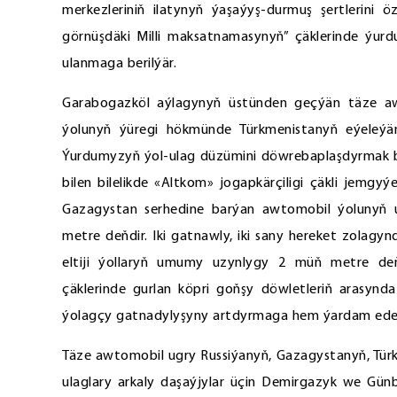
merkezleriniň ilatynyň ýaşaýyş-durmuş şertlerini 
görnüşdäki Milli maksatnamasynyň” çäklerinde ýur
ulanmaga berilýär.
Garabogazköl aýlagynyň üstünden geçýän täze aw
ýolunyň ýüregi hökmünde Türkmenistanyň eýeleý
Ýurdumyzyň ýol-ulag düzümini döwrebaplaşdyrmak boý
bilen bilelikde «Altkom» jogapkärçiligi çäkli jemg
Gazagystan serhedine barýan awtomobil ýolunyň
metre deňdir. Iki gatnawly, iki sany hereket zolagy
eltiji ýollaryň umumy uzynlygy 2 müň metre deňd
çäklerinde gurlan köpri goňşy döwletleriň arasyn
ýolagçy gatnadylyşyny artdyrmaga hem ýardam ede
Täze awtomobil ugry Russiýanyň, Gazagystanyň, Türk
ulaglary arkaly daşaýjylar üçin Demirgazyk we Gün