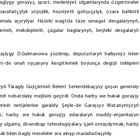
m, saglygy goraýyş, sport, medeniýet ulgamlarynda özgertmeler
rahatçylyk söýüjilik, hoşniýetli goňşuçylyk, özara bähbitli
mala aşyrylýar. Häzirki wagtda täze senagat desgalarynyň,
riniň, mekdepleriň, çagalar baglarynyň, beýleki desgalaryň
Başlygy D.Gulmanowa ýüzlenip, deputatlaryň halkymyz bilen
m-de onuň nyşanyny kesgitlemek boýunça degişli teklipleri
yň Ýaragly Güýçleriniň Belent Serkerdebaşysy goşun generaly
ň nobatdaky mejlisini geçirdi. Onda harby we hukuk goraýjy
eriniň netijelerine garaldy. Şeýle-de Garaşsyz Watanymyzyň
, harby we hukuk goraýjy edaralaryň maddy-enjamlaýyn
y ulgamy, döwrebap tehnologiýalary işjeň ornaşdyrmak, harby
k bilen bagly meseleler ara alnyp maslahatlaşyldy.