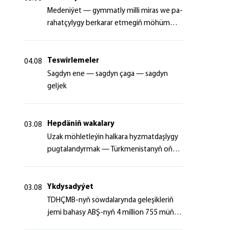
Me­de­ni­ýet — gym­mat­ly milli mi­ras we pa­
ra­hat­çy­ly­gy ber­ka­rar et­me­giň mö­hüm
şer­ti
Teswirlemeler
04.08
Sagdyn ene — sagdyn çaga — sagdyn
geljek
Hepdäniň wakalary
03.08
Uzak möhletleýin halkara hyzmatdaşlygy
pugtalandyrmak — Türkmenistanyň oňyn
başlangyçlarynyň maksady
Ykdysadyýet
03.08
TDHÇMB-nyň söwdalarynda geleşikleriň
jemi bahasy ABŞ-nyň 4 million 755 müň
dollaryndan gowrak boldy