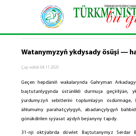
Baş sahypa
\
Hepdäniň wakalary
\
Watanymyzyň
HEPDÄNIŇ WAKALARY
Watanymyzyň ykdysady ösüşi — h
Çap edildi
04.11.2025
Geçen hepdäniň wakalarynda Gahryman Arkadagym
baştutanlygynda üstünlikli durmuşa geçirilýän, 
ýurdumyzyň sebitlerini toplumlaýyn ösdürmäge, 
ählumumy parahatçylygyň, abadançylygyň bähbidi
gönükdirilen syýasat aýdyň beýanyny tapdy.
31-nji oktýabrda döwlet Baştutanymyz Serdar B