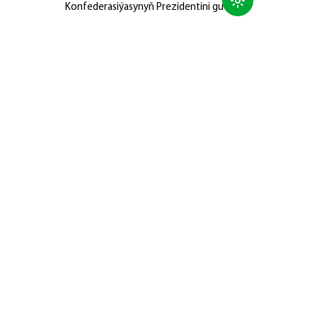
Konfederasiýasynyň Prezidentini gutlady