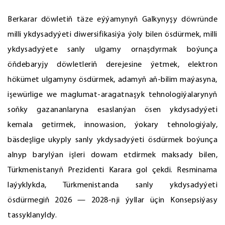
Berkarar döwletiň täze eýýamynyň Galkynyşy döwründe
milli ykdysadyýeti diwersifikasiýa ýoly bilen ösdürmek, milli
ykdysadyýete sanly ulgamy ornaşdyrmak boýunça
öňdebaryjy döwletleriň derejesine ýetmek, elektron
hökümet ulgamyny ösdürmek, adamyň aň-bilim maýasyna,
işewürlige we maglumat-aragatnaşyk tehnologiýalarynyň
soňky gazananlaryna esaslanýan ösen ykdysadyýeti
kemala getirmek, innowasion, ýokary tehnologiýaly,
bäsdeşlige ukyply sanly ykdysadyýeti ösdürmek boýunça
alnyp barylýan işleri dowam etdirmek maksady bilen,
Türkmenistanyň Prezidenti Karara gol çekdi. Resminama
laýyklykda, Türkmenistanda sanly ykdysadyýeti
ösdürmegiň 2026 — 2028-nji ýyllar üçin Konsepsiýasy
tassyklanyldy.