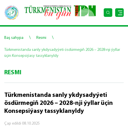
\
\
Baş sahypa
Resmi
Türkmenistanda sanly ykdysadyýeti ösdürmegiň 2026 – 2028-nji ýyllar
üçin Konsepsiýasy tassyklanyldy
RESMI
Türkmenistanda sanly ykdysadyýeti
ösdürmegiň 2026 – 2028-nji ýyllar üçin
Konsepsiýasy tassyklanyldy
Çap edildi
08.10.2025