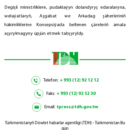
Degişli ministrliklere, pudaklaýyn dolandyryş edaralaryna,
welaýatlaryň, Aşgabat we Arkadag şäherleriniň
häkimliklerine Konsepsiýada bellenen çäreleriň amala
aşyrylmagyny üpjün etmek tabşyryldy.
Telefon:
+ 993 (12) 92 12 12
Faks:
+ 993 (12) 92 52 30
Email:
tpress@tdh.gov.tm
Türkmenistanyň Döwlet habarlar agentligi (TDH) - Türkmenistan Bu
gün