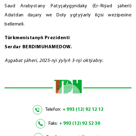
Saud Arabystany Patyşalygyndaky (Er-Riýad şäheri)
Adatdan daşary we Doly ygtyýarly ilçisi wezipesine
bellemeli.
Türkmenistanyň Prezidenti
Serdar BERDIMUHAMEDOW.
Aşgabat şäheri, 2025-nji ýylyň 3-nji oktýabry.
Telefon:
+ 993 (12) 92 12 12
Faks:
+ 993 (12) 92 52 30