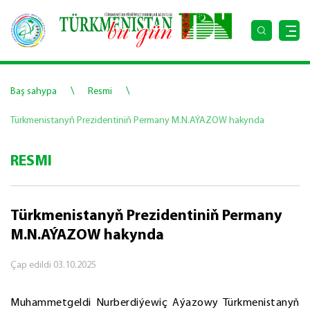
\
\
Baş sahypa
Resmi
Türkmenistanyň Prezidentiniň Permany M.N.AÝAZOW hakynda
RESMI
Türkmenistanyň Prezidentiniň Permany
M.N.AÝAZOW hakynda
Çap edildi
03.10.2025
Muhammetgeldi Nurberdiýewiç Aýazowy Türkmenistanyň