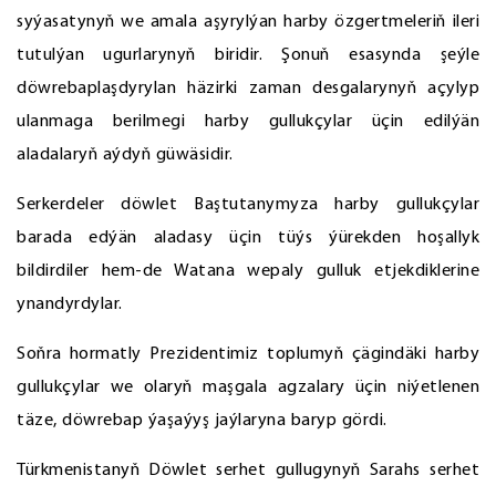
syýasatynyň we amala aşyrylýan harby özgertmeleriň ileri
tutulýan ugurlarynyň biridir. Şonuň esasynda şeýle
döwrebaplaşdyrylan häzirki zaman desgalarynyň açylyp
ulanmaga berilmegi harby gullukçylar üçin edilýän
aladalaryň aýdyň güwäsidir.
Serkerdeler döwlet Baştutanymyza harby gullukçylar
barada edýän aladasy üçin tüýs ýürekden hoşallyk
bildirdiler hem-de Watana wepaly gulluk etjekdiklerine
ynandyrdylar.
Soňra hormatly Prezidentimiz toplumyň çägindäki harby
gullukçylar we olaryň maşgala agzalary üçin niýetlenen
täze, döwrebap ýaşaýyş jaýlaryna baryp gördi.
Türkmenistanyň Döwlet serhet gullugynyň Sarahs serhet