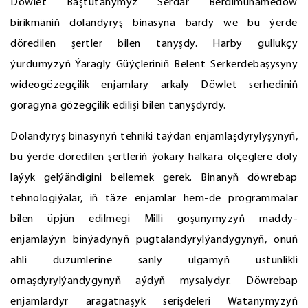
Döwlet Baştutanymyz Serdar Berdimuhamedow
birikmäniň dolandyryş binasyna bardy we bu ýerde
döredilen şertler bilen tanyşdy. Harby gullukçy
ýurdumyzyň Ýaragly Güýçleriniň Belent Serkerdebaşysyny
wideogözegçilik enjamlary arkaly Döwlet serhediniň
goragyna gözegçilik edilişi bilen tanyşdyrdy.
Dolandyryş binasynyň tehniki taýdan enjamlaşdyrylyşynyň,
bu ýerde döredilen şertleriň ýokary halkara ölçeglere doly
laýyk gelýändigini bellemek gerek. Binanyň döwrebap
tehnologiýalar, iň täze enjamlar hem-de programmalar
bilen üpjün edilmegi Milli goşunymyzyň maddy-
enjamlaýyn binýadynyň pugtalandyrylýandygynyň, onuň
ähli düzümlerine sanly ulgamyň üstünlikli
ornaşdyrylýandygynyň aýdyň mysalydyr. Döwrebap
enjamlardyr aragatnaşyk serişdeleri Watanymyzyň