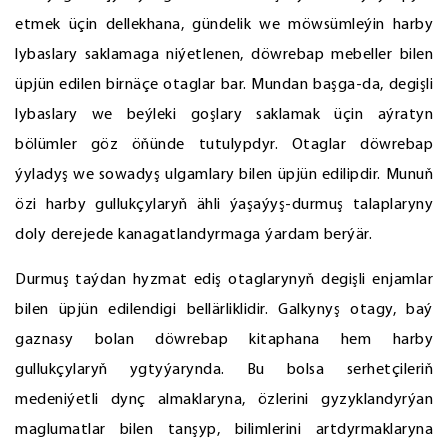
etmek üçin dellekhana, gündelik we möwsümleýin harby
lybaslary saklamaga niýetlenen, döwrebap mebeller bilen
üpjün edilen birnäçe otaglar bar. Mundan başga-da, degişli
lybaslary we beýleki goşlary saklamak üçin aýratyn
bölümler göz öňünde tutulypdyr. Otaglar döwrebap
ýyladyş we sowadyş ulgamlary bilen üpjün edilipdir. Munuň
özi harby gullukçylaryň ähli ýaşaýyş-durmuş talaplaryny
doly derejede kanagatlandyrmaga ýardam berýär.
Durmuş taýdan hyzmat ediş otaglarynyň degişli enjamlar
bilen üpjün edilendigi bellärliklidir. Galkynyş otagy, baý
gaznasy bolan döwrebap kitaphana hem harby
gullukçylaryň ygtyýarynda. Bu bolsa serhetçileriň
medeniýetli dynç almaklaryna, özlerini gyzyklandyrýan
maglumatlar bilen tanşyp, bilimlerini artdyrmaklaryna