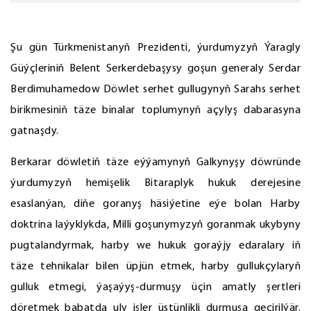
Şu gün Türkmenistanyň Prezidenti, ýurdumyzyň Ýaragly
Güýçleriniň Belent Serkerdebaşysy goşun generaly Serdar
Berdimuhamedow Döwlet serhet gullugynyň Sarahs serhet
birikmesiniň täze binalar toplumynyň açylyş dabarasyna
gatnaşdy.
Berkarar döwletiň täze eýýamynyň Galkynyşy döwründe
ýurdumyzyň hemişelik Bitaraplyk hukuk derejesine
esaslanýan, diňe goranyş häsiýetine eýe bolan Harby
doktrina laýyklykda, Milli goşunymyzyň goranmak ukybyny
pugtalandyrmak, harby we hukuk goraýjy edaralary iň
täze tehnikalar bilen üpjün etmek, harby gullukçylaryň
gulluk etmegi, ýaşaýyş-durmuşy üçin amatly şertleri
döretmek babatda uly işler üstünlikli durmuşa geçirilýär.