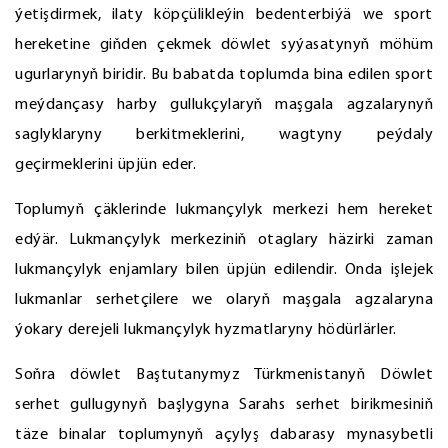
ýetişdirmek, ilaty köpçülikleýin bedenterbiýä we sport
hereketine giňden çekmek döwlet syýasatynyň möhüm
ugurlarynyň biridir. Bu babatda toplumda bina edilen sport
meýdançasy harby gullukçylaryň maşgala agzalarynyň
saglyklaryny berkitmeklerini, wagtyny peýdaly
geçirmeklerini üpjün eder.
Toplumyň çäklerinde lukmançylyk merkezi hem hereket
edýär. Lukmançylyk merkeziniň otaglary häzirki zaman
lukmançylyk enjamlary bilen üpjün edilendir. Onda işlejek
lukmanlar serhetçilere we olaryň maşgala agzalaryna
ýokary derejeli lukmançylyk hyzmatlaryny hödürlärler.
Soňra döwlet Baştutanymyz Türkmenistanyň Döwlet
serhet gullugynyň başlygyna Sarahs serhet birikmesiniň
täze binalar toplumynyň açylyş dabarasy mynasybetli