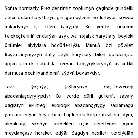
Soňra hormatly Prezidentimiz toplumyň çäginde gündelik
zerur bolan harytlaryň giň görnüşlerini hödürleýän söwda
nokadynyň işi bilen tanyşdy. Bu ýerde türkmen
telekeçileriniň öndürýän azyk we hojalyk harytlary, beýleki
önümler alyjylara hödürlenilýär. Munuň özi döwlet
Baştutanymyzyň ilaty azyk harytlary bilen bökdençsiz
üpjün etmek babatda berýän tabşyryklarynyň üstünlikli
durmuşa geçirilýändiginiň aýdyň beýanydyr.
Täze ýaşaýyş jaýlarynyň daş-töweregi
abadanlaşdyrylypdyr. Bu ýerde dürli gülleriň, saýaly
baglaryň ekilmegi ekologik abadançylygy saklamaga
ýardam edýär. Şeýle hem toplumda körpe nesilleriň dynç
almaklary, sagdyn ösmekleri üçin niýetlenen oýun
meýdançasy hereket edýär. Sagdyn nesilleri terbiýeläp