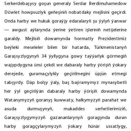
Serkerdebaşysy goşun generaly Serdar Berdimuhamedow
Döwlet howpsuzlyk geňeşiniň nobatdaky mejlisini geçirdi.
Onda harby we hukuk goraýjy edaralaryň şu ýylyň ýanwar
— awgust aýlarynda ýerine ýetiren işleriniň netijelerine
garaldy. Mejlisiň dowamynda hormatly Prezidentimiz
beýleki meseleler bilen bir hatarda, Türkmenistanyň
Garaşsyzlygynyň 34 ýyllygyna gowy taýýarlyk görmegiň
wajypdygyna ünsi çekdi we dabaraly harby ýörişiň ýokary
derejede, guramaçylykly geçirilmegini üpjün etmegi
tabşyrdy. Däp bolşy ýaly, baş baýramymyz mynasybetli
her ýyl geçirilýän dabaraly harby ýörişiň dowamynda
Watanymyzyň goranyş kuwwaty, halkymyzyň parahat we
asuda durmuşynyň, mukaddes serhetlerimiziň,
Garaşsyzlygymyzyň gazananlarynyň goragynda duran
harby goragçylarymyzyň ýokary hünär ussatlygy,