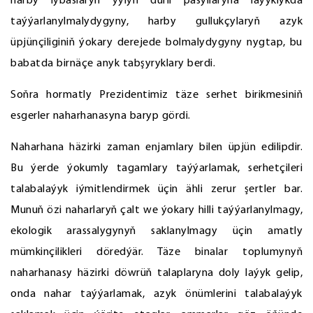
harby lybaslaryň ýylyň dürli pasyllaryna laýyklykda
taýýarlanylmalydygyny, harby gullukçylaryň azyk
üpjünçiliginiň ýokary derejede bolmalydygyny nygtap, bu
babatda birnäçe anyk tabşyryklary berdi.
Soňra hormatly Prezidentimiz täze serhet birikmesiniň
esgerler naharhanasyna baryp gördi.
Naharhana häzirki zaman enjamlary bilen üpjün edilipdir.
Bu ýerde ýokumly tagamlary taýýarlamak, serhetçileri
talabalaýyk iýmitlendirmek üçin ähli zerur şertler bar.
Munuň özi naharlaryň çalt we ýokary hilli taýýarlanylmagy,
ekologik arassalygynyň saklanylmagy üçin amatly
mümkinçilikleri döredýär. Täze binalar toplumynyň
naharhanasy häzirki döwrüň talaplaryna doly laýyk gelip,
onda nahar taýýarlamak, azyk önümlerini talabalaýyk