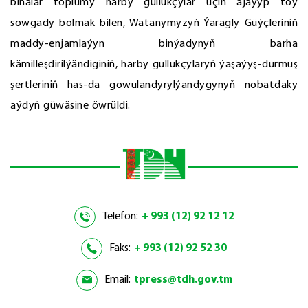
binalar toplumy harby gullukçylar üçin ajaýyp toý
sowgady bolmak bilen, Watanymyzyň Ýaragly Güýçleriniň
maddy-enjamlaýyn binýadynyň barha
kämilleşdirilýändiginiň, harby gullukçylaryň ýaşaýyş-durmuş
şertleriniň has-da gowulandyrylýandygynyň nobatdaky
aýdyň güwäsine öwrüldi.
Telefon:
+ 993 (12) 92 12 12
Faks:
+ 993 (12) 92 52 30
Email:
tpress@tdh.gov.tm