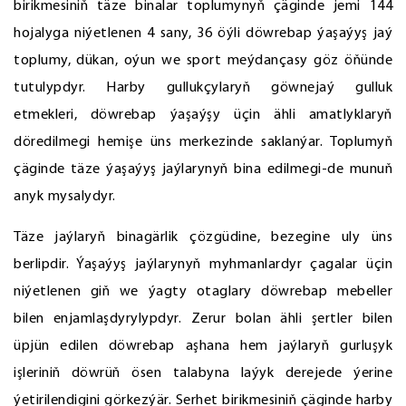
birikmesiniň täze binalar toplumynyň çäginde jemi 144
hojalyga niýetlenen 4 sany, 36 öýli döwrebap ýaşaýyş jaý
toplumy, dükan, oýun we sport meýdançasy göz öňünde
tutulypdyr. Harby gullukçylaryň göwnejaý gulluk
etmekleri, döwrebap ýaşaýşy üçin ähli amatlyklaryň
döredilmegi hemişe üns merkezinde saklanýar. Toplumyň
çäginde täze ýaşaýyş jaýlarynyň bina edilmegi-de munuň
anyk mysalydyr.
Täze jaýlaryň binagärlik çözgüdine, bezegine uly üns
berlipdir. Ýaşaýyş jaýlarynyň myhmanlardyr çagalar üçin
niýetlenen giň we ýagty otaglary döwrebap mebeller
bilen enjamlaşdyrylypdyr. Zerur bolan ähli şertler bilen
üpjün edilen döwrebap aşhana hem jaýlaryň gurluşyk
işleriniň döwrüň ösen talabyna laýyk derejede ýerine
ýetirilendigini görkezýär. Serhet birikmesiniň çäginde harby