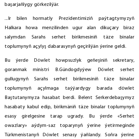
başarjaňlygy görkezilýär.
...Ir bilen hormatly Prezidentimiziň paýtagtymyzyň
Halkara howa menzilinden ugur alan dikuçary biraz
salymdan Sarahs serhet birikmesiniň täze binalar
toplumynyň açylyş dabarasynyň geçirilýän ýerine geldi.
Bu ýerde Döwlet howpsuzlyk geňeşiniň sekretary,
goranmak ministri B.Gündogdyýew Döwlet serhet
gullugynyň Sarahs serhet birikmesiniň täze binalar
toplumynyň açylmaga taýýardygy barada döwlet
Baştutanymyza hasabat berdi. Belent Serkerdebaşymyz
hasabaty kabul edip, birikmäniň täze binalar toplumynyň
esasy girelgesine tarap ugrady. Bu ýerde «Serhet
owazlary» aýdym-saz toparynyň ýerine ýetirmeginde
Türkmenistanyň Döwlet senasy ýaňlandy. Soňra ýerine