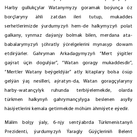
Harby gullukçylar Watanymyzy goramak boýunça öz
borçlaryny ähli zatdan ileri tutup, mukaddes
serhetlerimizde ýurdumyzyň hem-de halkymyzyň polat
galkany, synmaz daýanjy bolmak bilen, merdana ata-
babalarymyzyň şöhratly ýörelgelerini mynasyp dowam
etdirýärler. Gahryman Arkadagymyzyň “Mert ýigitler
gaýrat üçin dogulýar”, “Watan goragy mukaddesdir”,
“Mertler Watany beýgeldýär” atly kitaplary bolsa ösüp
gelýän ýaş nesilleri, aýratyn-da, Watan goragçylaryny
harby-watançylyk ruhunda terbiýelemekde, olarda
türkmen halkynyň gahrymançylyga beslenen asylly
häsiýetlerini kemala getirmekde möhüm ähmiýete eýedir.
Mälim bolşy ýaly, 6-njy sentýabrda Türkmenistanyň
Prezidenti, ýurdumyzyň Ýaragly Güýçleriniň Belent