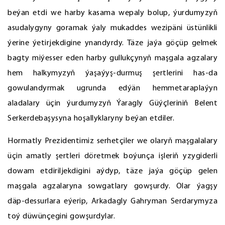
beýan etdi we harby kasama wepaly bolup, ýurdumyzyň
asudalygyny goramak ýaly mukaddes wezipäni üstünlikli
ýerine ýetirjekdigine ynandyrdy. Täze jaýa göçüp gelmek
bagty miýesser eden harby gullukçynyň maşgala agzalary
hem halkymyzyň ýaşaýyş-durmuş şertlerini has-da
gowulandyrmak ugrunda edýän hemmetaraplaýyn
aladalary üçin ýurdumyzyň Ýaragly Güýçleriniň Belent
Serkerdebaşysyna hoşallyklaryny beýan etdiler.
Hormatly Prezidentimiz serhetçiler we olaryň maşgalalary
üçin amatly şertleri döretmek boýunça işleriň yzygiderli
dowam etdiriljekdigini aýdyp, täze jaýa göçüp gelen
maşgala agzalaryna sowgatlary gowşurdy. Olar ýagşy
däp-dessurlara eýerip, Arkadagly Gahryman Serdarymyza
toý düwünçegini gowşurdylar.