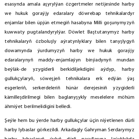
esasynda amala aşyrylýan özgertmeler netijesinde harby
we hukuk goraýjy edaralary döwrebap tehnikalardyr
enjamlar bilen üpjün etmegiň hasabyna Milli goşunymyzyň
kuwwaty pugtalandyrylýar. Döwlet Baştutanymyz harby
tehnikalaryň özboluşly aýratynlyklary bilen tanyşlygyň
dowamynda ýurdumyzyň harby we hukuk goraýjy
edaralarynyň maddy-enjamlaýyn binýadynyň mundan
beýläk-de yzygiderli berkidiljekdigini aýdyp, harby
gullukçylaryň, söweşjeň tehnikalara erk edýän ýaş
esgerleriň, serkerdeleriň hünär derejesiniň yzygiderli
kämilleşdirilmegi bilen baglanyşykly meselelere möhüm
ähmiýet berilmelidigini belledi.
Şeýle hem bu ýerde harby gullukçylar üçin niýetlenen dürli
harby lybaslar görkezildi. Arkadagly Gahryman Serdarymyz