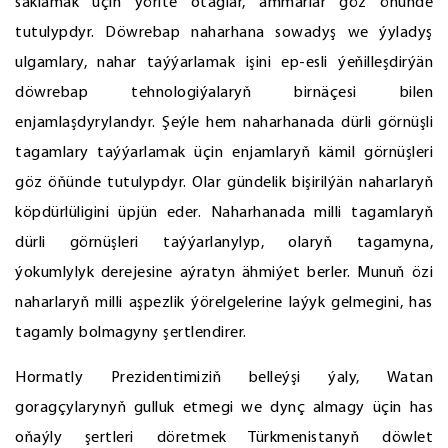
saklamak üçin ýörite otaglar, ammarlar göz öňünde
tutulypdyr. Döwrebap naharhana sowadyş we ýyladyş
ulgamlary, nahar taýýarlamak işini ep-esli ýeňilleşdirýän
döwrebap tehnologiýalaryň birnäçesi bilen
enjamlaşdyrylandyr. Şeýle hem naharhanada dürli görnüşli
tagamlary taýýarlamak üçin enjamlaryň kämil görnüşleri
göz öňünde tutulypdyr. Olar gündelik bişirilýän naharlaryň
köpdürlüligini üpjün eder. Naharhanada milli tagamlaryň
dürli görnüşleri taýýarlanylyp, olaryň tagamyna,
ýokumlylyk derejesine aýratyn ähmiýet berler. Munuň özi
naharlaryň milli aşpezlik ýörelgelerine laýyk gelmegini, has
tagamly bolmagyny şertlendirer.
Hormatly Prezidentimiziň belleýşi ýaly, Watan
goragçylarynyň gulluk etmegi we dynç almagy üçin has
oňaýly şertleri döretmek Türkmenistanyň döwlet