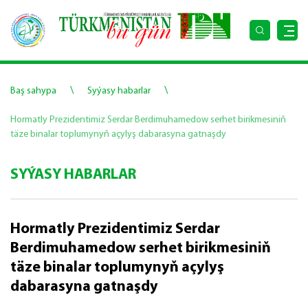
\
\
Baş sahypa
Syýasy habarlar
Hormatly Prezidentimiz Serdar Berdimuhamedow serhet birikmesiniň
täze binalar toplumynyň açylyş dabarasyna gatnaşdy
SYÝASY HABARLAR
Hormatly Prezidentimiz Serdar
Berdimuhamedow serhet birikmesiniň
täze binalar toplumynyň açylyş
dabarasyna gatnaşdy