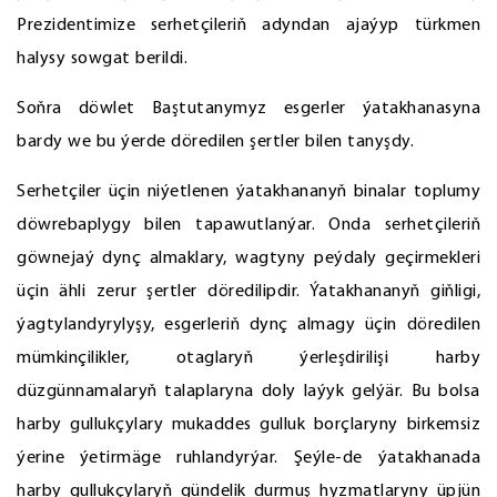
Prezidentimize serhetçileriň adyndan ajaýyp türkmen
halysy sowgat berildi.
Soňra döwlet Baştutanymyz esgerler ýatakhanasyna
bardy we bu ýerde döredilen şertler bilen tanyşdy.
Serhetçiler üçin niýetlenen ýatakhananyň binalar toplumy
döwrebaplygy bilen tapawutlanýar. Onda serhetçileriň
göwnejaý dynç almaklary, wagtyny peýdaly geçirmekleri
üçin ähli zerur şertler döredilipdir. Ýatakhananyň giňligi,
ýagtylandyrylyşy, esgerleriň dynç almagy üçin döredilen
mümkinçilikler, otaglaryň ýerleşdirilişi harby
düzgünnamalaryň talaplaryna doly laýyk gelýär. Bu bolsa
harby gullukçylary mukaddes gulluk borçlaryny birkemsiz
ýerine ýetirmäge ruhlandyrýar. Şeýle-de ýatakhanada
harby gullukçylaryň gündelik durmuş hyzmatlaryny üpjün