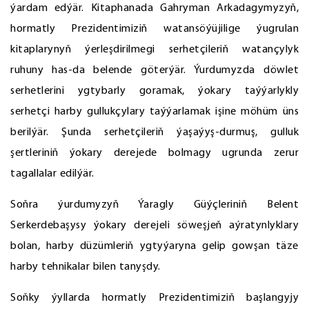
ýardam edýär. Kitaphanada Gahryman Arkadagymyzyň,
hormatly Prezidentimiziň watansöýüjilige ýugrulan
kitaplarynyň ýerleşdirilmegi serhetçileriň watançylyk
ruhuny has-da belende göterýär. Ýurdumyzda döwlet
serhetlerini ygtybarly goramak, ýokary taýýarlykly
serhetçi harby gullukçylary taýýarlamak işine möhüm üns
berilýär. Şunda serhetçileriň ýaşaýyş-durmuş, gulluk
şertleriniň ýokary derejede bolmagy ugrunda zerur
tagallalar edilýär.
Soňra ýurdumyzyň Ýaragly Güýçleriniň Belent
Serkerdebaşysy ýokary derejeli söweşjeň aýratynlyklary
bolan, harby düzümleriň ygtyýaryna gelip gowşan täze
harby tehnikalar bilen tanyşdy.
Soňky ýyllarda hormatly Prezidentimiziň başlangyjy