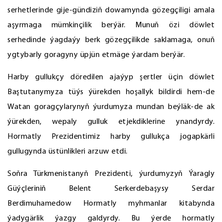
serhetlerinde gije-gündiziň dowamynda gözegçiligi amala
aşyrmaga mümkinçilik berýär. Munuň özi döwlet
serhedinde ýagdaýy berk gözegçilikde saklamaga, onuň
ygtybarly goragyny üpjün etmäge ýardam berýär.
Harby gullukçy döredilen ajaýyp şertler üçin döwlet
Baştutanymyza tüýs ýürekden hoşallyk bildirdi hem-de
Watan goragçylarynyň ýurdumyza mundan beýläk-de ak
ýürekden, wepaly gulluk etjekdiklerine ynandyrdy.
Hormatly Prezidentimiz harby gullukça jogapkärli
gullugynda üstünlikleri arzuw etdi.
Soňra Türkmenistanyň Prezidenti, ýurdumyzyň Ýaragly
Güýçleriniň Belent Serkerdebaşysy Serdar
Berdimuhamedow Hormatly myhmanlar kitabynda
ýadygärlik ýazgy galdyrdy. Bu ýerde hormatly