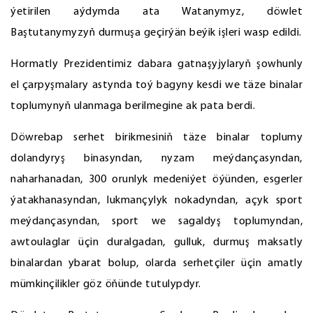
ýetirilen aýdymda ata Watanymyz, döwlet
Baştutanymyzyň durmuşa geçirýän beýik işleri wasp edildi.
Hormatly Prezidentimiz dabara gatnaşyjylaryň şowhunly
el çarpyşmalary astynda toý bagyny kesdi we täze binalar
toplumynyň ulanmaga berilmegine ak pata berdi.
Döwrebap serhet birikmesiniň täze binalar toplumy
dolandyryş binasyndan, nyzam meýdançasyndan,
naharhanadan, 300 orunlyk medeniýet öýünden, esgerler
ýatakhanasyndan, lukmançylyk nokadyndan, açyk sport
meýdançasyndan, sport we sagaldyş toplumyndan,
awtoulaglar üçin duralgadan, gulluk, durmuş maksatly
binalardan ybarat bolup, olarda serhetçiler üçin amatly
mümkinçilikler göz öňünde tutulypdyr.