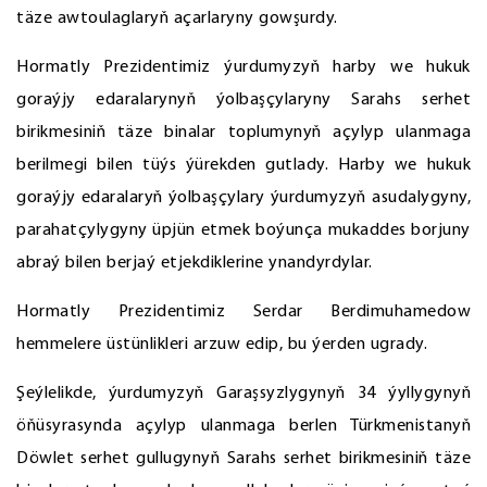
täze awtoulaglaryň açarlaryny gowşurdy.
Hormatly Prezidentimiz ýurdumyzyň harby we hukuk
goraýjy edaralarynyň ýolbaşçylaryny Sarahs serhet
birikmesiniň täze binalar toplumynyň açylyp ulanmaga
berilmegi bilen tüýs ýürekden gutlady. Harby we hukuk
goraýjy edaralaryň ýolbaşçylary ýurdumyzyň asudalygyny,
parahatçylygyny üpjün etmek boýunça mukaddes borjuny
abraý bilen berjaý etjekdiklerine ynandyrdylar.
Hormatly Prezidentimiz Serdar Berdimuhamedow
hemmelere üstünlikleri arzuw edip, bu ýerden ugrady.
Şeýlelikde, ýurdumyzyň Garaşsyzlygynyň 34 ýyllygynyň
öňüsyrasynda açylyp ulanmaga berlen Türkmenistanyň
Döwlet serhet gullugynyň Sarahs serhet birikmesiniň täze