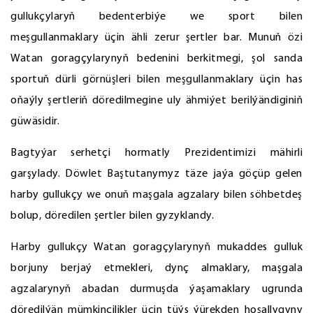
gullukçylaryň bedenterbiýe we sport bilen
meşgullanmaklary üçin ähli zerur şertler bar. Munuň özi
Watan goragçylarynyň bedenini berkitmegi, şol sanda
sportuň dürli görnüşleri bilen meşgullanmaklary üçin has
oňaýly şertleriň döredilmegine uly ähmiýet berilýändiginiň
güwäsidir.
Bagtyýar serhetçi hormatly Prezidentimizi mähirli
garşylady. Döwlet Baştutanymyz täze jaýa göçüp gelen
harby gullukçy we onuň maşgala agzalary bilen söhbetdeş
bolup, döredilen şertler bilen gyzyklandy.
Harby gullukçy Watan goragçylarynyň mukaddes gulluk
borjuny berjaý etmekleri, dynç almaklary, maşgala
agzalarynyň abadan durmuşda ýaşamaklary ugrunda
döredilýän mümkinçilikler üçin tüýs ýürekden hoşallygyny