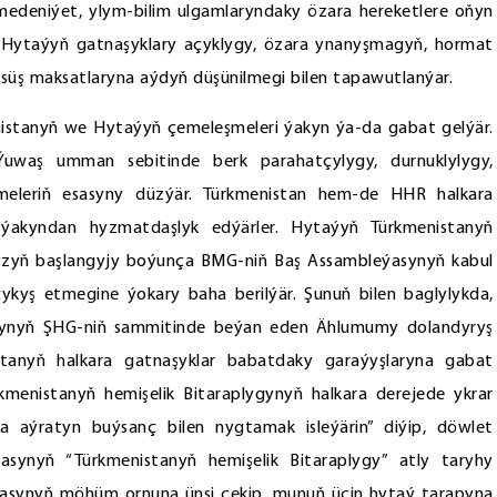
 medeniýet, ylym-bilim ulgamlaryndaky özara hereketlere oňyn
we Hytaýyň gatnaşyklary açyklygy, özara ynanyşmagyň, hormat
 ösüş maksatlaryna aýdyň düşünilmegi bilen tapawutlanýar.
nistanyň we Hytaýyň çemeleşmeleri ýakyn ýa-da gabat gelýär.
waş umman sebitinde berk parahatçylygy, durnuklylygy,
eleriň esasyny düzýär. Türkmenistan hem-de HHR halkara
e ýakyndan hyzmatdaşlyk edýärler. Hytaýyň Türkmenistanyň
yzyň başlangyjy boýunça BMG-niň Baş Assambleýasynyň kabul
yş etmegine ýokary baha berilýär. Şunuň bilen baglylykda,
gynyň ŞHG-niň sammitinde beýan eden Ählumumy dolandyryş
tanyň halkara gatnaşyklar babatdaky garaýyşlaryna gabat
kmenistanyň hemişelik Bitaraplygynyň halkara derejede ykrar
a aýratyn buýsanç bilen nygtamak isleýärin” diýip, döwlet
ynyň “Türkmenistanyň hemişelik Bitaraplygy” atly taryhy
asynyň möhüm ornuna ünsi çekip, munuň üçin hytaý tarapyna