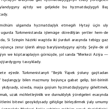
 Hytaýyň arasynda gaz hyzmatdaşlygynyň esasy ýörelgeleri
anylandygyny aýtdy we geljekde bu hyzmatdaşlygyň Baş
tady.
bu möhüm ulgamda hyzmatdaşlyk etmegiň Hytaý üçin uly
ugurda Türkmenistanda işlemäge döredilýän şertler hem-de
ykda, Si Szinpin häzirki wagtda iki ýurduň arasynda tebigy gaz
ýunça zerur işleriň alnyp barylýandygyny aýtdy. Şeýle-de ol
aýyn we köptaraplaýyn görnüşde, şol sanda “Merkezi Aziýa —
ýýardygyny tassyklady.
te eýedir. Türkmenistanyň “Beýik Ýüpek ýoluny gaýtadan
l” başlangyjy bilen mazmuny boýunça gabat gelip, biri-biriniň
jeli ykdysady, söwda, maýa goýum hyzmatdaşlygyny giňeltmek,
almak, uzak möhletleýinlik we durnuklylyk ýörelgeleri esasynda
itlerini bitewi geoykdysady giňişlige birleşdirmek ýaly umumy