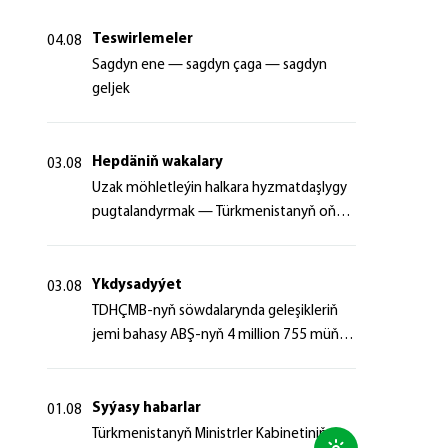
Teswirlemeler
04.08
Sagdyn ene — sagdyn çaga — sagdyn
geljek
Hepdäniň wakalary
03.08
Uzak möhletleýin halkara hyzmatdaşlygy
pugtalandyrmak — Türkmenistanyň oňyn
başlangyçlarynyň maksady
Ykdysadyýet
03.08
TDHÇMB-nyň söwdalarynda geleşikleriň
jemi bahasy ABŞ-nyň 4 million 755 müň
dollaryndan gowrak boldy
Syýasy habarlar
01.08
Türkmenistanyň Ministrler Kabinetiniň