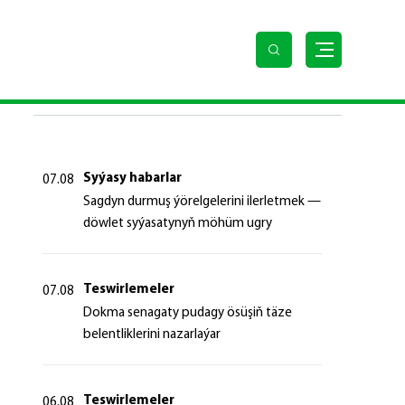
SOŇKY HABARLAR
Syýasy habarlar
07.08
Sagdyn durmuş ýörelgelerini ilerletmek —
döwlet syýasatynyň möhüm ugry
Teswirlemeler
07.08
Dokma senagaty pudagy ösüşiň täze
belentliklerini nazarlaýar
Teswirlemeler
06.08