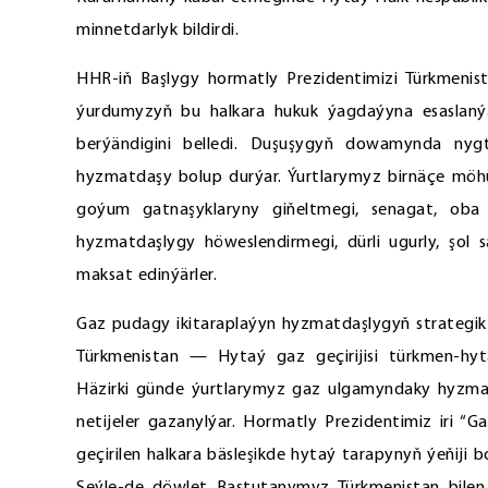
minnetdarlyk bildirdi.
HHR-iň Başlygy hormatly Prezidentimizi Türkmenist
ýurdumyzyň bu halkara hukuk ýagdaýyna esaslanýan
berýändigini belledi. Duşuşygyň dowamynda nyg
hyzmatdaşy bolup durýar. Ýurtlarymyz birnäçe mö
goýum gatnaşyklaryny giňeltmegi, senagat, oba 
hyzmatdaşlygy höweslendirmegi, dürli ugurly, şol s
maksat edinýärler.
Gaz pudagy ikitaraplaýyn hyzmatdaşlygyň strategik 
Türkmenistan — Hytaý gaz geçirijisi türkmen-hyt
Häzirki günde ýurtlarymyz gaz ulgamyndaky hyzmat
netijeler gazanylýar. Hormatly Prezidentimiz iri “
geçirilen halkara bäsleşikde hytaý tarapynyň ýeňiji 