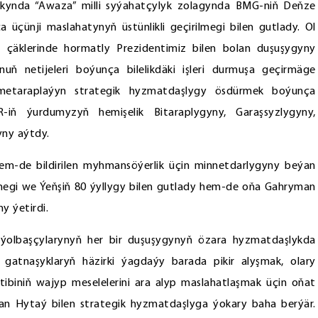
kynda “Awaza” milli syýahatçylyk zolagynda BMG-niň Deňze
çünji maslahatynyň üstünlikli geçirilmegi bilen gutlady. Ol
çäklerinde hormatly Prezidentimiz bilen bolan duşuşygyny
ň netijeleri boýunça bilelikdäki işleri durmuşa geçirmäge
mmetaraplaýyn strategik hyzmatdaşlygy ösdürmek boýunça
R-iň ýurdumyzyň hemişelik Bitaraplygyny, Garaşsyzlygyny,
yny aýtdy.
m-de bildirilen myhmansöýerlik üçin minnetdarlygyny beýan
rilmegi we Ýeňşiň 80 ýyllygy bilen gutlady hem-de oňa Gahryman
y ýetirdi.
olbaşçylarynyň her bir duşuşygynyň özara hyzmatdaşlykda
gatnaşyklaryň häzirki ýagdaýy barada pikir alyşmak, olary
tibiniň wajyp meselelerini ara alyp maslahatlaşmak üçin oňat
istan Hytaý bilen strategik hyzmatdaşlyga ýokary baha berýär.