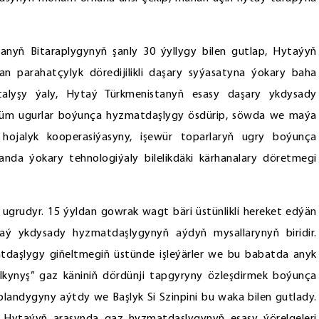
anyň Bitaraplygynyň şanly 30 ýyllygy bilen gutlap, Hytaýyň
 parahatçylyk döredijilikli daşary syýasatyna ýokary baha
talyşy ýaly, Hytaý Türkmenistanyň esasy daşary ykdysady
hüm ugurlar boýunça hyzmatdaşlygy ösdürip, söwda we maýa
hojalyk kooperasiýasyny, işewür toparlaryň ugry boýunça
anda ýokary tehnologiýaly bilelikdäki kärhanalary döretmegi
ugrudyr. 15 ýyldan gowrak wagt bäri üstünlikli hereket edýän
aý ykdysady hyzmatdaşlygynyň aýdyň mysallarynyň biridir.
daşlygy giňeltmegiň üstünde işleýärler we bu babatda anyk
Galkynyş” gaz käniniň dördünji tapgyryny özleşdirmek boýunça
bolandygyny aýtdy we Başlyk Si Szinpini bu waka bilen gutlady.