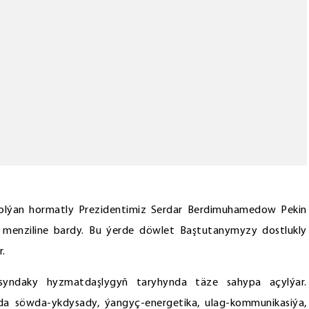
bolýan hormatly Prezidentimiz Serdar Berdimuhamedow Pekin
l menziline bardy. Bu ýerde döwlet Baştutanymyzy dostlukly
.
syndaky hyzmatdaşlygyň taryhynda täze sahypa açylýar.
anda söwda-ykdysady, ýangyç-energetika, ulag-kommunikasiýa,