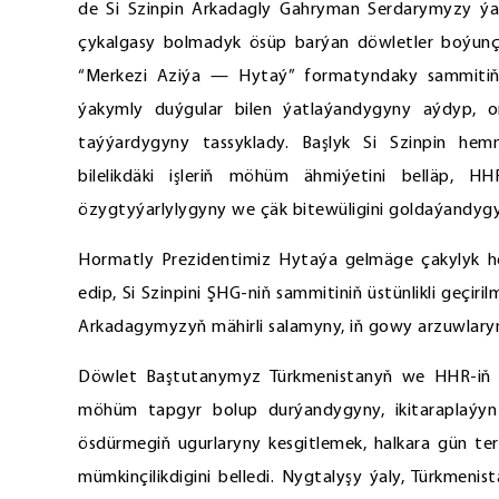
de Si Szinpin Arkadagly Gahryman Serdarymyzy ýa
çykalgasy bolmadyk ösüp barýan döwletler boýunça ü
“Merkezi Aziýa — Hytaý” formatyndaky sammitiň 
ýakymly duýgular bilen ýatlaýandygyny aýdyp, onu
taýýardygyny tassyklady. Başlyk Si Szinpin he
bilelikdäki işleriň möhüm ähmiýetini belläp, HH
özygtyýarlylygyny we çäk bitewüligini goldaýandyg
Hormatly Prezidentimiz Hytaýa gelmäge çakylyk he
edip, Si Szinpini ŞHG-niň sammitiniň üstünlikli geçi
Arkadagymyzyň mähirli salamyny, iň gowy arzuwlaryn
Döwlet Baştutanymyz Türkmenistanyň we HHR-iň ý
möhüm tapgyr bolup durýandygyny, ikitaraplaýyn 
ösdürmegiň ugurlaryny kesgitlemek, halkara gün ter
mümkinçilikdigini belledi. Nygtalyşy ýaly, Türkmen