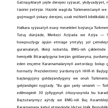
Gatnaşyklaryň şeýle derejesi syýasat, ykdysadyýet,
täsirini ýetirýär. Häzirki wagtda Türkmenistanyň 
goýmagyň ýokary derejesi, uzak möhletli bilelikdäki
Halkara syýasatyň esasy meseleleri boýunça Türkme
Tutuş dünýäde, Merkezi Aziýada we Aziýa — Ýu
howpsuzlygy üpjün etmäge ymtylyş şol çemeleşm
guramalaryň, ilkinji nobatda, BMG-niň çäklerind
hemişelik Bitaraplygyna berýän goldawyna, ýurdum
eden ençeme Kararnamalarynyň awtordaşy bolup çyk
hormatly Prezidentimiz ýurdumyzyň HHR-iň Başly
başlangyjyny goldaýandygyny we onuň Türkmenis
gelýändigini nygtady. “Bu gün şanly senäniň — Tür
edilmeginiň 30 ýyllygynyň öňüsyrasynda bu barad
Baştutanymyz aýtdy we BMG-niň Baş Assambleýas
Kararnamany kabul etmeginde Hytaý Halk Respublik