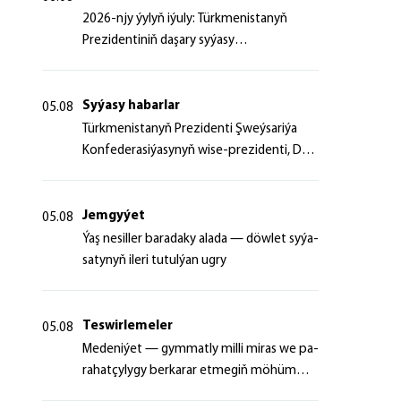
2026-njy ýylyň iýuly: Türkmenistanyň
Prezidentiniň daşary syýasy
başlangyçlaryndan ugur alyp
Syýasy habarlar
05.08
Türk­me­nis­ta­nyň Prezidenti Şweý­sa­ri­ýa
Kon­fe­de­ra­si­ýa­sy­nyň wi­se-prezidenti, Da­
şa­ry iş­ler fe­de­ral de­par­ta­men­ti­niň baş­ly­
gy­ny ka­bul et­di
Jemgyýet
05.08
Ýaş ne­sil­ler ba­ra­da­ky ala­da — döw­let sy­ýa­
sa­ty­nyň ile­ri tu­tul­ýan ug­ry
Teswirlemeler
05.08
Me­de­ni­ýet — gym­mat­ly milli mi­ras we pa­
ra­hat­çy­ly­gy ber­ka­rar et­me­giň mö­hüm
şer­ti