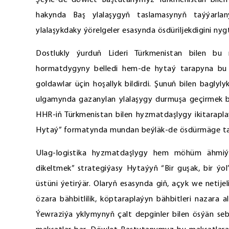
Şeýle-de döwlet Baştutanymyz Türkmenistan bilen
hakynda Baş ylalaşygyň taslamasynyň taýýarl
ylalaşykdaky ýörelgeler esasynda ösdüriljekdigini nyg
Dostlukly ýurduň Lideri Türkmenistan bilen 
hormatdygyny belledi hem-de hytaý tarapyna bu 
goldawlar üçin hoşallyk bildirdi. Şunuň bilen baglyl
ulgamynda gazanylan ylalaşygy durmuşa geçirmek bo
HHR-iň Türkmenistan bilen hyzmatdaşlygy ikitarapl
Hytaý” formatynda mundan beýläk-de ösdürmäge ta
Ulag-logistika hyzmatdaşlygy hem möhüm ähmiýe
dikeltmek” strategiýasy Hytaýyň “Bir guşak, bir ýo
üstüni ýetirýär. Olaryň esasynda giň, açyk we neti
özara bähbitlilik, köptaraplaýyn bähbitleri nazara 
Ýewraziýa yklymynyň çalt depginler bilen ösýän seb