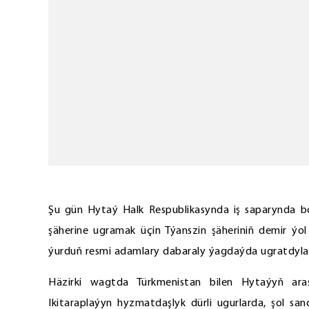
Şu gün Hytaý Halk Respublikasynda iş saparynda 
şäherine ugramak üçin Týanszin şäheriniň demir ýo
ýurduň resmi adamlary dabaraly ýagdaýda ugratdylar
Häzirki wagtda Türkmenistan bilen Hytaýyň ara
Ikitaraplaýyn hyzmatdaşlyk dürli ugurlarda, şol s