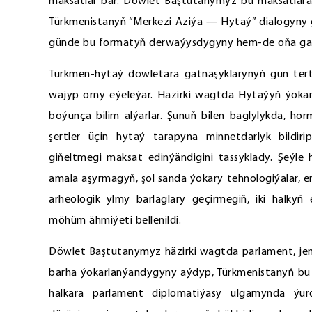
maksatlar bar. Döwlet Baştutanymyz bu maksatlara 
Türkmenistanyň “Merkezi Aziýa — Hytaý” dialogyny 
günde bu formatyň derwaýysdygyny hem-de oňa gatnaş
Türkmen-hytaý döwletara gatnaşyklarynyň gün tert
wajyp orny eýeleýär. Häzirki wagtda Hytaýyň ýokar
boýunça bilim alýarlar. Şunuň bilen baglylykda, ho
şertler üçin hytaý tarapyna minnetdarlyk bildi
giňeltmegi maksat edinýändigini tassyklady. Şeýle
amala aşyrmagyň, şol sanda ýokary tehnologiýalar, 
arheologik ylmy barlaglary geçirmegiň, iki hal
möhüm ähmiýeti bellenildi.
Döwlet Baştutanymyz häzirki wagtda parlament, jem
barha ýokarlanýandygyny aýdyp, Türkmenistanyň bu u
halkara parlament diplomatiýasy ulgamynda ýur