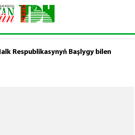
rezidenti Hytaý Halk Respublikasynyň Başlygy bilen duşuşdy
alk Respublikasynyň Başlygy bilen