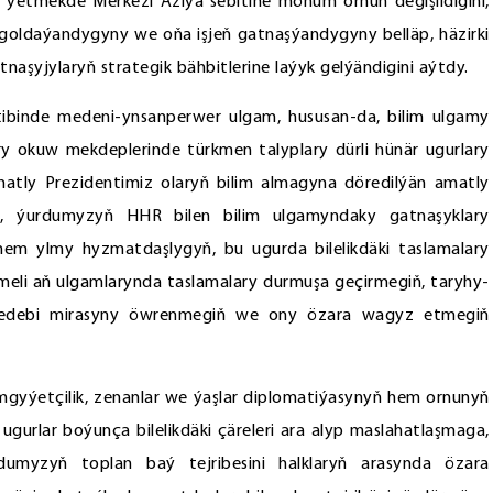
ýetmekde Merkezi Aziýa sebitine möhüm ornuň degişlidigini,
goldaýandygyny we oňa işjeň gatnaşýandygyny belläp, häzirki
yjylaryň strategik bähbitlerine laýyk gelýändigini aýtdy.
ibinde medeni-ynsanperwer ulgam, hususan-da, bilim ulgamy
y okuw mekdeplerinde türkmen talyplary dürli hünär ugurlary
rmatly Prezidentimiz olaryň bilim almagyna döredilýän amatly
rip, ýurdumyzyň HHR bilen bilim ulgamyndaky gatnaşyklary
 hem ylmy hyzmatdaşlygyň, bu ugurda bilelikdäki taslamalary
emeli aň ulgamlarynda taslamalary durmuşa geçirmegiň, taryhy-
kyň edebi mirasyny öwrenmegiň we ony özara wagyz etmegiň
gyýetçilik, zenanlar we ýaşlar diplomatiýasynyň hem ornunyň
gurlar boýunça bilelikdäki çäreleri ara alyp maslahatlaşmaga,
dumyzyň toplan baý tejribesini halklaryň arasynda özara