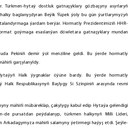
är. Türkmen-hytaý dostluk gatnaşyklary gözbaşyny asyrlaryň
halky baglanyşdyran Beýik Ýüpek ýoly bu gün ýurtlarymyzyň
alandyrmaga ýardam berýär. Hormatly Prezidentimiziň HHR-
ormat goýmaga esaslanýan döwletara gatnaşyklary mundan
luda Pekiniň demir ýol menziline geldi. Bu ýerde hormatly
ähirli garşylanyldy.
ytaýyň Halk ýygnaklar öýüne bardy. Bu ýerde hormatly
 Halk Respublikasynyň Başlygy Si Szinpiniň arasynda resmi
ny mähirli mübärekläp, çakylygy kabul edip Hytaýa gelendigi
em-de pursatdan peýdalanyp, türkmen halkynyň Milli Lideri,
 Arkadagymyza mähirli salamyny ýetirmegi haýyş etdi. Şeýle-