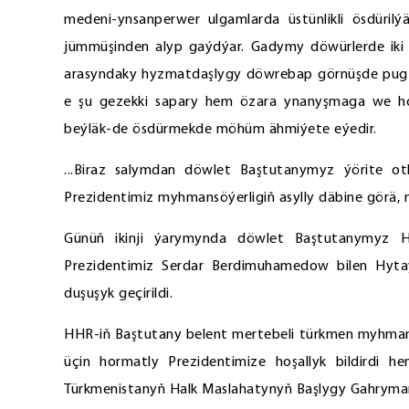
medeni-ynsanperwer ulgamlarda üstünlikli ösdürilý
jümmüşinden alyp gaýdýar. Gadymy döwürlerde iki 
arasyndaky hyzmatdaşlygy döwrebap görnüşde pugt
e şu gezekki sapary hem özara ynanyşmaga we h
beýläk-de ösdürmekde möhüm ähmiýete eýedir.
...Biraz salymdan döwlet Baştutanymyz ýörite ot
Prezidentimiz myhmansöýerligiň asylly däbine görä, m
Günüň ikinji ýarymynda döwlet Baştutanymyz H
Prezidentimiz Serdar Berdimuhamedow bilen Hytaý
duşuşyk geçirildi.
HHR-iň Baştutany belent mertebeli türkmen myhmany
üçin hormatly Prezidentimize hoşallyk bildirdi h
Türkmenistanyň Halk Maslahatynyň Başlygy Gahryman