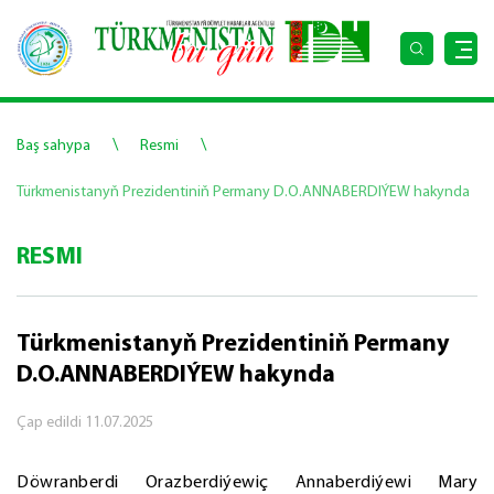
\
\
Baş sahypa
Resmi
Türkmenistanyň Prezidentiniň Permany D.O.ANNABERDIÝEW hakynda
RESMI
Türkmenistanyň Prezidentiniň Permany
D.O.ANNABERDIÝEW hakynda
Çap edildi
11.07.2025
Döwranberdi Orazberdiýewiç Annaberdiýewi Mary