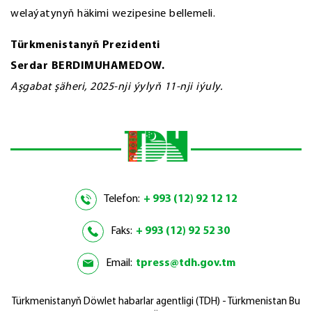
welaýatynyň häkimi wezipesine bellemeli.
Türkmenistanyň Prezidenti
Serdar BERDIMUHAMEDOW.
Aşgabat şäheri, 2025-nji ýylyň 11-nji iýuly.
Telefon:
+ 993 (12) 92 12 12
Faks:
+ 993 (12) 92 52 30
Email:
tpress@tdh.gov.tm
Türkmenistanyň Döwlet habarlar agentligi (TDH) - Türkmenistan Bu