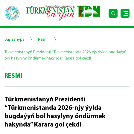
\
\
Baş sahypa
Resmi
Türkmenistanyň Prezidenti “Türkmenistanda 2026-njy ýylda bugdaýyň
bol hasylyny öndürmek hakynda” Karara gol çekdi
RESMI
Türkmenistanyň Prezidenti
“Türkmenistanda 2026-njy ýylda
bugdaýyň bol hasylyny öndürmek
hakynda” Karara gol çekdi