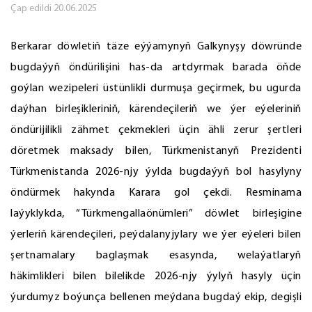
Çap edildi
20.06.2025
Berkarar döwletiň täze eýýamynyň Galkynyşy döwründe
bugdaýyň öndürilişini has-da artdyrmak barada öňde
goýlan wezipeleri üstünlikli durmuşa geçirmek, bu ugurda
daýhan birleşikleriniň, kärendeçileriň we ýer eýeleriniň
öndürijilikli zähmet çekmekleri üçin ähli zerur şertleri
döretmek maksady bilen, Türkmenistanyň Prezidenti
Türkmenistanda 2026-njy ýylda bugdaýyň bol hasylyny
öndürmek hakynda Karara gol çekdi. Resminama
laýyklykda, “Türkmengallaönümleri” döwlet birleşigine
ýerleriň kärendeçileri, peýdalanyjylary we ýer eýeleri bilen
şertnamalary baglaşmak esasynda, welaýatlaryň
häkimlikleri bilen bilelikde 2026-njy ýylyň hasyly üçin
ýurdumyz boýunça bellenen meýdana bugdaý ekip, degişli