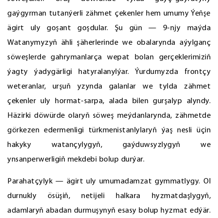
gaýgyrman tutanýerli zähmet çekenler hem umumy Ýeňşe
ägirt uly goşant goşdular. Şu gün — 9-njy maýda
Watanymyzyň ähli şäherlerinde we obalarynda aýylganç
söweşlerde gahrymanlarça wepat bolan gerçeklerimiziň
ýagty ýadygärligi hatyralanylýar. Ýurdumyzda frontçy
weteranlar, urşuň yzynda galanlar we tylda zähmet
çekenler uly hormat-sarpa, alada bilen gurşalyp alyndy.
Häzirki döwürde olaryň söweş meýdanlarynda, zähmetde
görkezen edermenligi türkmenistanlylaryň ýaş nesli üçin
hakyky watançylygyň, gaýduwsyzlygyň we
ynsanperwerligiň mekdebi bolup durýar.
Parahatçylyk — ägirt uly umumadamzat gymmatlygy. Ol
durnukly ösüşiň, netijeli halkara hyzmatdaşlygyň,
adamlaryň abadan durmuşynyň esasy bolup hyzmat edýär.