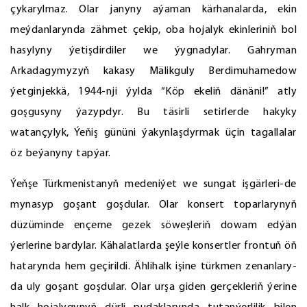
çykarylmaz. Olar janyny aýaman kärhanalarda, ekin
meýdanlarynda zähmet çekip, oba hojalyk ekinleriniň bol
hasylyny ýetişdirdiler we ýygnadylar. Gahryman
Arkadagymyzyň kakasy Mälikguly Berdimuhamedow
ýetginjekkä, 1944-nji ýylda “Köp ekeliň dänäni!” atly
goşgusyny ýazypdyr. Bu täsirli setirlerde hakyky
watançylyk, Ýeňiş gününi ýakynlaşdyrmak üçin tagallalar
öz beýanyny tapýar.
Ýeňşe Türkmenistanyň medeniýet we sungat işgärleri-de
mynasyp goşant goşdular. Olar konsert toparlarynyň
düzüminde ençeme gezek söweşleriň dowam edýän
ýerlerine bardylar. Kähalatlarda şeýle konsertler frontuň öň
hatarynda hem geçirildi. Ählihalk işine türkmen zenanlary-
da uly goşant goşdular. Olar urşa giden gerçekleriň ýerine