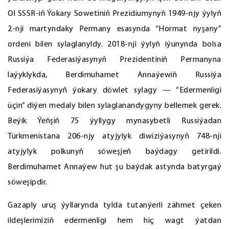
Ol SSSR-iň Ýokary Sowetiniň Prezidiumynyň 1949-njy ýylyň
2-nji martyndaky Permany esasynda “Hormat nyşany”
ordeni bilen sylaglanyldy. 2018-nji ýylyň iýunynda bolsa
Russiýa Federasiýasynyň Prezidentiniň Permanyna
laýyklykda, Berdimuhamet Annaýewiň Russiýa
Federasiýasynyň ýokary döwlet sylagy — “Edermenligi
üçin” diýen medaly bilen sylaglanandygyny bellemek gerek.
Beýik Ýeňşiň 75 ýyllygy mynasybetli Russiýadan
Türkmenistana 206-njy atyjylyk diwiziýasynyň 748-nji
atyjylyk polkunyň söweşjeň baýdagy getirildi.
Berdimuhamet Annaýew hut şu baýdak astynda batyrgaý
söweşipdir.
Gazaply uruş ýyllarynda tylda tutanýerli zähmet çeken
ildeşlerimiziň edermenligi hem hiç wagt ýatdan