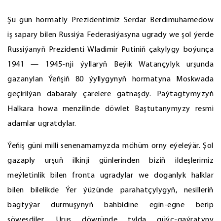
Şu gün hormatly Prezidentimiz Serdar Berdimuhamedow
iş sapary bilen Russiýa Federasiýasyna ugrady we şol ýerde
Russiýanyň Prezidenti Wladimir Putiniň çakylygy boýunça
1941 — 1945-nji ýyllaryň Beýik Watançylyk urşunda
gazanylan Ýeňşiň 80 ýyllygynyň hormatyna Moskwada
geçirilýän dabaraly çärelere gatnaşdy. Paýtagtymyzyň
Halkara howa menzilinde döwlet Baştutanymyzy resmi
adamlar ugratdylar.
Ýeňiş güni milli senenamamyzda möhüm orny eýeleýär. Şol
gazaply urşuň ilkinji günlerinden biziň ildeşlerimiz
meýletinlik bilen fronta ugradylar we doganlyk halklar
bilen bilelikde Ýer ýüzünde parahatçylygyň, nesilleriň
bagtyýar durmuşynyň bähbidine egin-egne berip
söweşdiler. Uruş döwründe tylda güýç-gaýratyny