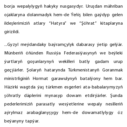
borja wepalylygyň hakyky nusgasydyr. Uruşdan mähriban
ojaklaryna dolanmadyk hem-de Ýeňiş bilen gaýdyp gelen
ildeşlerimiziň atlary “Hatyra” we “Şöhrat” kitaplaryna
girizildi.
...Gyzyl meýdandaky baýramçylyk dabarasy ýetip gelýär.
Münberiň öňünden Russiýa Federasiýasynyň we beýleki
ýurtlaryň goşunlarynyň wekilleri batly gadam urup
geçýärler. Şolaryň hatarynda Türkmenistanyň Goranmak
ministrliginiň Hormat garawulynyň batalýony hem bar.
Häzirki wagtda ýaş türkmen esgerleri ata-babalarymyzyň
şöhratly däplerini mynasyp dowam etdirýärler. Şunda
pederlerimiziň parasatly wesýetlerine wepaly nesilleriň
aýrylmaz arabaglanyşygy hem-de dowamatlylygy öz
beýanyny tapýar.