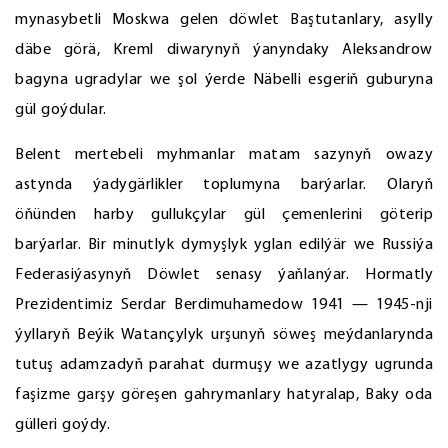
mynasybetli Moskwa gelen döwlet Baştutanlary, asylly
däbe görä, Kreml diwarynyň ýanyndaky Aleksandrow
bagyna ugradylar we şol ýerde Näbelli esgeriň guburyna
gül goýdular.
Belent mertebeli myhmanlar matam sazynyň owazy
astynda ýadygärlikler toplumyna barýarlar. Olaryň
öňünden harby gullukçylar gül çemenlerini göterip
barýarlar. Bir minutlyk dymyşlyk yglan edilýär we Russiýa
Federasiýasynyň Döwlet senasy ýaňlanýar. Hormatly
Prezidentimiz Serdar Berdimuhamedow 1941 — 1945-nji
ýyllaryň Beýik Watançylyk urşunyň söweş meýdanlarynda
tutuş adamzadyň parahat durmuşy we azatlygy ugrunda
faşizme garşy göreşen gahrymanlary hatyralap, Baky oda
gülleri goýdy.