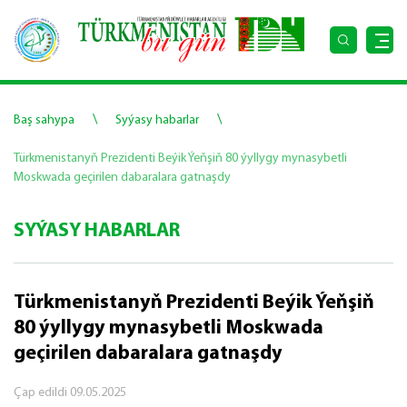
\
\
Baş sahypa
Syýasy habarlar
Türkmenistanyň Prezidenti Beýik Ýeňşiň 80 ýyllygy mynasybetli
Moskwada geçirilen dabaralara gatnaşdy
SYÝASY HABARLAR
Türkmenistanyň Prezidenti Beýik Ýeňşiň
80 ýyllygy mynasybetli Moskwada
geçirilen dabaralara gatnaşdy
Çap edildi
09.05.2025