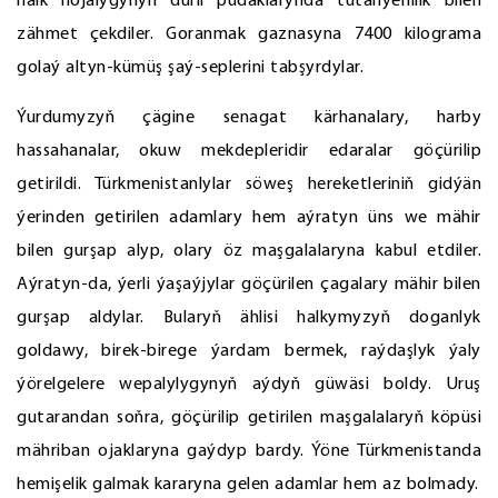
halk hojalygynyň dürli pudaklarynda tutanýerlilik bilen
zähmet çekdiler. Goranmak gaznasyna 7400 kilograma
golaý altyn-kümüş şaý-seplerini tabşyrdylar.
Ýurdumyzyň çägine senagat kärhanalary, harby
hassahanalar, okuw mekdepleridir edaralar göçürilip
getirildi. Türkmenistanlylar söweş hereketleriniň gidýän
ýerinden getirilen adamlary hem aýratyn üns we mähir
bilen gurşap alyp, olary öz maşgalalaryna kabul etdiler.
Aýratyn-da, ýerli ýaşaýjylar göçürilen çagalary mähir bilen
gurşap aldylar. Bularyň ählisi halkymyzyň doganlyk
goldawy, birek-birege ýardam bermek, raýdaşlyk ýaly
ýörelgelere wepalylygynyň aýdyň güwäsi boldy. Uruş
gutarandan soňra, göçürilip getirilen maşgalalaryň köpüsi
mähriban ojaklaryna gaýdyp bardy. Ýöne Türkmenistanda
hemişelik galmak kararyna gelen adamlar hem az bolmady.