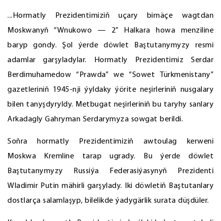
...Hormatly Prezidentimiziň uçary birnäçe wagtdan
Moskwanyň “Wnukowo — 2” Halkara howa menziline
baryp gondy. Şol ýerde döwlet Baştutanymyzy resmi
adamlar garşyladylar. Hormatly Prezidentimiz Serdar
Berdimuhamedow “Prawda” we “Sowet Türkmenistany”
gazetleriniň 1945-nji ýyldaky ýörite neşirleriniň nusgalary
bilen tanyşdyryldy. Metbugat neşirleriniň bu taryhy sanlary
Arkadagly Gahryman Serdarymyza sowgat berildi.
Soňra hormatly Prezidentimiziň awtoulag kerweni
Moskwa Kremline tarap ugrady. Bu ýerde döwlet
Baştutanymyzy Russiýa Federasiýasynyň Prezidenti
Wladimir Putin mähirli garşylady. Iki döwletiň Baştutanlary
dostlarça salamlaşyp, bilelikde ýadygärlik surata düşdüler.