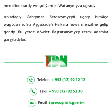
menziline bardy we şol ýerden Watanymyza ugrady.
Arkadagly Gahryman Serdarymyzyň uçary birnäçe
wagtdan soňra Aşgabadyň Halkara howa menziline gelip
gondy. Bu ýerde döwlet Baştutanymyzy resmi adamlar
garşyladylar.
Telefon:
+ 993 (12) 92 12 12
Faks:
+ 993 (12) 92 52 30
Email:
tpress@tdh.gov.tm