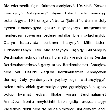
Biz edermenlik üçin türkmenistanlylaryň 104-siniň “Sowet
Soýuzynyň Gahrymany” diýen belent ada mynasyp
bolandygyna, 19 frontçynyň bolsa “Şöhrat” ordeniniň doly
eýeleri bolandygyna çäksiz buýsanýarys. Ildeşlerimiziň
müňlerçesi söweşjeň orden-medallar bilen sylaglanyldy.
Olaryň hatarynda türkmen halkynyň Milli Lideri,
Türkmenistanyň Halk Maslahatynyň Başlygy Gurbanguly
Berdimuhamedowyň atasy, hormatly Prezidentimiz Serdar
Berdimuhamedowyň garry atasy Berdimuhamet Annaýew
hem bar. Häzirki wagtda Berdimuhamet Annaýewiň
durmuş ýoly ýurdumyzyň ýaşlary üçin watançylygyň,
belent ruhy-ahlak gymmatlyklaryna ygrarlylygyň nusgasy
bolup hyzmat edýär. Ilhalar ynsan Berdimuhamet
Annaýew fronta meýletinlik bilen gidip, uruşdan agyr
ýaralanyp geldi hem-de mugallymçylyk işini dowam etdi.