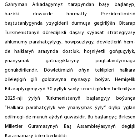
Gahryman Arkadagymyz tarapyndan başy başlanyp,
häzirki döwürde hormatly Prezidentimiziň
baştutanlygynda yzygiderli durmuşa geçirilýän Bitarap
Türkmenistanyň döredijilikli daşary syýasat strategiýasy
ählumumy parahatçylygy, howpsuzlygy, döwletleriň hem-
de halklaryň arasynda dostluk, hoşniýetli goňşuçylyk,
ynanyşmak gatnaşyklaryny pugtalandyrmaga
gönükdirilendir. Döwletimiziň oňyn teklipleri halkara
bileleşigiň giň goldawyna mynasyp bolýar. Hemişelik
Bitaraplygymyzyň 30 ýyllyk şanly senesi giňden bellenilýän
2025-nji ýylyň Türkmenistanyň başlangyjy boýunça
“Halkara parahatçylyk we ynanyşmak ýyly” diýlip yglan
edilmegi-de munuň aýdyň güwäsidir. Bu başlangyç Birleşen
Milletler Guramasynyň Baş Assambleýasynyň degişli
Kararnamasy bilen berkidildi.