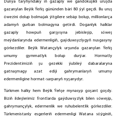
Dünýä taryhyndaky iň gazaply we gandöküşikli uruşda
gazanylan Beýik Ýeňiş gününden bäri 80 ýyl geçdi. Bu uruş
öwezini dolup bolmajak ýitgilere sebäp bolup, millionlarça
adamyň gurban bolmagyna getirdi. Doganlyk halklar
gazaply howpuň garşysyna jebisleşip, söweş
meýdanlarynda edermenligiň, gaýduwsyzlygyň nusgasyny
görkezdiler. Beýik Watançylyk urşunda gazanylan Ýeňiş
umumy gymmatlyk bolup durýar. Hormatly
Prezidentimiziň şu gezekki ýubileý dabaralaryna
gatnaşmagy azat ediji gahrymanlaryň umumy
edermenligine hormat-sarpanyň nyşanydyr.
Türkmen halky hem Beýik Ýeňşe mynasyp goşant goşdy.
Biziň ildeşlerimiz frontlarda gaýduwsyzlyk bilen söweşip,
gahrymançylyk, edermenlik we ruhubelentlik görkezdiler.
Türkmenistanly esgerleriň edermenligi Watana söýginiň,