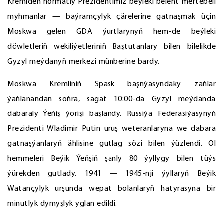
Kremlden hormatly Prezidentimiz beýleki belent mertebeli
myhmanlar — baýramçylyk çärelerine gatnaşmak üçin
Moskwa gelen GDA ýurtlarynyň hem-de beýleki
döwletleriň wekiliýetleriniň Baştutanlary bilen bilelikde
Gyzyl meýdanyň merkezi münberine bardy.
Moskwa Kremliniň Spask başnýasyndaky zaňlar
ýaňlanandan soňra, sagat 10:00-da Gyzyl meýdanda
dabaraly Ýeňiş ýörişi başlandy. Russiýa Federasiýasynyň
Prezidenti Wladimir Putin uruş weteranlaryna we dabara
gatnaşýanlaryň ählisine gutlag sözi bilen ýüzlendi. Ol
hemmeleri Beýik Ýeňşiň şanly 80 ýyllygy bilen tüýs
ýürekden gutlady. 1941 — 1945-nji ýyllaryň Beýik
Watançylyk urşunda wepat bolanlaryň hatyrasyna bir
minutlyk dymyşlyk yglan edildi.