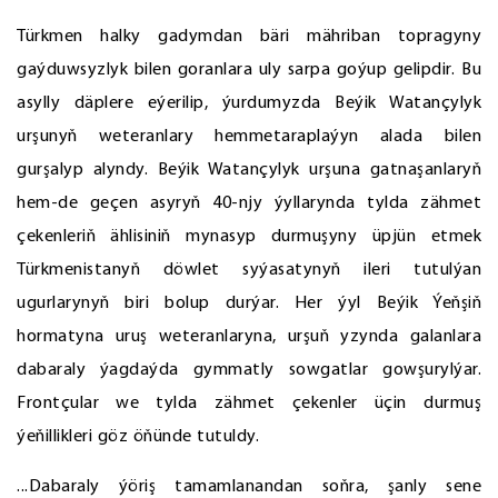
Türkmen halky gadymdan bäri mähriban topragyny
gaýduwsyzlyk bilen goranlara uly sarpa goýup gelipdir. Bu
asylly däplere eýerilip, ýurdumyzda Beýik Watançylyk
urşunyň weteranlary hemmetaraplaýyn alada bilen
gurşalyp alyndy. Beýik Watançylyk urşuna gatnaşanlaryň
hem-de geçen asyryň 40-njy ýyllarynda tylda zähmet
çekenleriň ählisiniň mynasyp durmuşyny üpjün etmek
Türkmenistanyň döwlet syýasatynyň ileri tutulýan
ugurlarynyň biri bolup durýar. Her ýyl Beýik Ýeňşiň
hormatyna uruş weteranlaryna, urşuň yzynda galanlara
dabaraly ýagdaýda gymmatly sowgatlar gowşurylýar.
Frontçular we tylda zähmet çekenler üçin durmuş
ýeňillikleri göz öňünde tutuldy.
...Dabaraly ýöriş tamamlanandan soňra, şanly sene