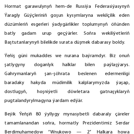
Hormat garawulynyň hem-de Russiýa Federasiýasynyň
Ýaragly Güýçleriniň goşun kysymlaryna wekilçilik eden
düzümleriň esgerleri ýadygärlikler toplumynyň öňünden
batly gadam urup geçýärler. Soňra wekiliýetleriň
Baştutanlarynyň bilelikde surata düşmek dabarasy boldy.
Ýeňiş güni mukaddes we nurana baýramdyr. Biz onuň
şatlygyny doganlyk halklar bilen paýlaşýarys.
Gahrymanlaryň şan-şöhrata beslenen edermenligi
baradaky hakyda müdimilik kalplarymyzda ýaşap,
dostlugyň, hoşniýetli döwletara gatnaşyklaryň
pugtalandyrylmagyna ýardam edýär.
Beýik Ýeňşiň 80 ýyllygy mynasybetli dabaraly çäreler
tamamlanandan soňra, hormatly Prezidentimiz Serdar
Berdimuhamedow “Wnukowo — 2” Halkara howa