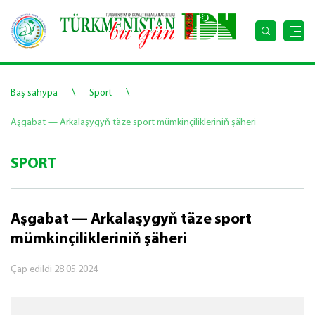
\
\
Baş sahypa
Sport
Aşgabat — Arkalaşygyň täze sport mümkinçilikleriniň şäheri
SPORT
Aşgabat — Arkalaşygyň täze sport
mümkinçilikleriniň şäheri
Çap edildi
28.05.2024