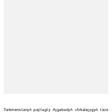
Türkmenistanyň paýtagty Aşgabadyň «Arkalaşygyň täze