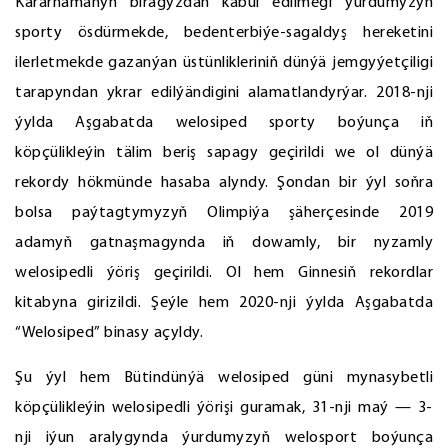
Kararnamanyň biragyzdan kabul edilmegi ýurdumyzyň
sporty ösdürmekde, bedenterbiýe-sagaldyş hereketini
ilerletmekde gazanýan üstünlikleriniň dünýä jemgyýetçiligi
tarapyndan ykrar edilýändigini alamatlandyrýar. 2018-nji
ýylda Aşgabatda welosiped sporty boýunça iň
köpçülikleýin tälim beriş sapagy geçirildi we ol dünýä
rekordy hökmünde hasaba alyndy. Şondan bir ýyl soňra
bolsa paýtagtymyzyň Olimpiýa şäherçesinde 2019
adamyň gatnaşmagynda iň dowamly, bir nyzamly
welosipedli ýöriş geçirildi. Ol hem Ginnesiň rekordlar
kitabyna girizildi. Şeýle hem 2020-nji ýylda Aşgabatda
“Welosiped” binasy açyldy.
Şu ýyl hem Bütindünýä welosiped güni mynasybetli
köpçülikleýin welosipedli ýörişi guramak, 31-nji maý — 3-
nji iýun aralygynda ýurdumyzyň welosport boýunça