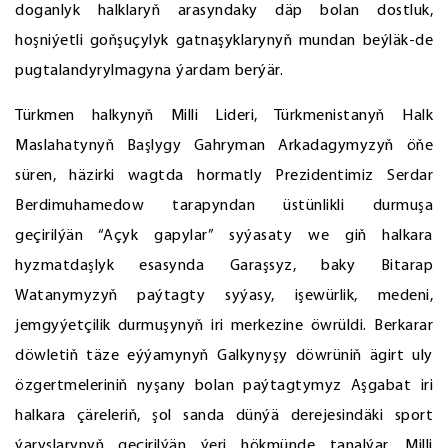
doganlyk halklaryň arasyndaky däp bolan dostluk,
hoşniýetli goňşuçylyk gatnaşyklarynyň mundan beýläk-de
pugtalandyrylmagyna ýardam berýär.
Türkmen halkynyň Milli Lideri, Türkmenistanyň Halk
Maslahatynyň Başlygy Gahryman Arkadagymyzyň öňe
süren, häzirki wagtda hormatly Prezidentimiz Serdar
Berdimuhamedow tarapyndan üstünlikli durmuşa
geçirilýän “Açyk gapylar” syýasaty we giň halkara
hyzmatdaşlyk esasynda Garaşsyz, baky Bitarap
Watanymyzyň paýtagty syýasy, işewürlik, medeni,
jemgyýetçilik durmuşynyň iri merkezine öwrüldi. Berkarar
döwletiň täze eýýamynyň Galkynyşy döwrüniň ägirt uly
özgertmeleriniň nyşany bolan paýtagtymyz Aşgabat iri
halkara çäreleriň, şol sanda dünýä derejesindäki sport
ýaryşlarynyň geçirilýän ýeri hökmünde tanalýar. Milli