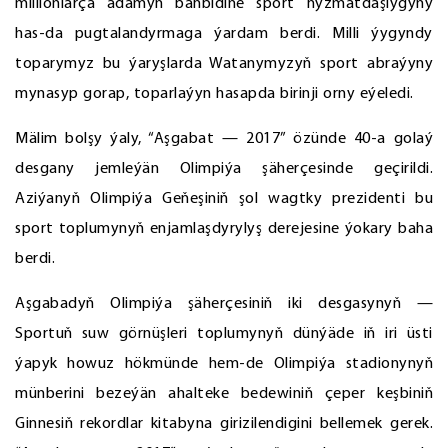
millionlarça adamyň bähbidine sport hyzmatdaşlygyny
has-da pugtalandyrmaga ýardam berdi. Milli ýygyndy
toparymyz bu ýaryşlarda Watanymyzyň sport abraýyny
mynasyp gorap, toparlaýyn hasapda birinji orny eýeledi.
Mälim bolşy ýaly, “Aşgabat — 2017” özünde 40-a golaý
desgany jemleýän Olimpiýa şäherçesinde geçirildi.
Aziýanyň Olimpiýa Geňeşiniň şol wagtky prezidenti bu
sport toplumynyň enjamlaşdyrylyş derejesine ýokary baha
berdi.
Aşgabadyň Olimpiýa şäherçesiniň iki desgasynyň —
Sportuň suw görnüşleri toplumynyň dünýäde iň iri üsti
ýapyk howuz hökmünde hem-de Olimpiýa stadionynyň
münberini bezeýän ahalteke bedewiniň çeper keşbiniň
Ginnesiň rekordlar kitabyna girizilendigini bellemek gerek.