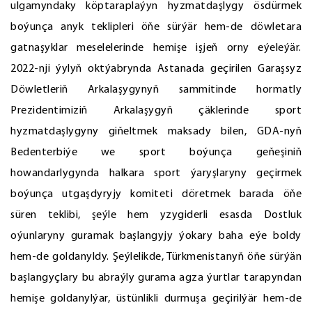
ulgamyndaky köptaraplaýyn hyzmatdaşlygy ösdürmek
boýunça anyk teklipleri öňe sürýär hem-de döwletara
gatnaşyklar meselelerinde hemişe işjeň orny eýeleýär.
2022-nji ýylyň oktýabrynda Astanada geçirilen Garaşsyz
Döwletleriň Arkalaşygynyň sammitinde hormatly
Prezidentimiziň Arkalaşygyň çäklerinde sport
hyzmatdaşlygyny giňeltmek maksady bilen, GDA-nyň
Bedenterbiýe we sport boýunça geňeşiniň
howandarlygynda halkara sport ýaryşlaryny geçirmek
boýunça utgaşdyryjy komiteti döretmek barada öňe
süren teklibi, şeýle hem yzygiderli esasda Dostluk
oýunlaryny guramak başlangyjy ýokary baha eýe boldy
hem-de goldanyldy. Şeýlelikde, Türkmenistanyň öňe sürýän
başlangyçlary bu abraýly gurama agza ýurtlar tarapyndan
hemişe goldanylýar, üstünlikli durmuşa geçirilýär hem-de