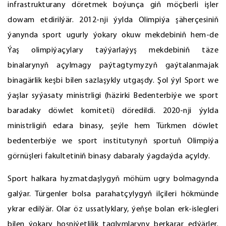
infrastrukturany döretmek boýunça giň möçberli işler
dowam etdirilýär. 2012-nji ýylda Olimpiýa şäherçesiniň
ýanynda sport ugurly ýokary okuw mekdebiniň hem-de
Ýaş olimpiýaçylary taýýarlaýyş mekdebiniň täze
binalarynyň açylmagy paýtagtymyzyň gaýtalanmajak
binagärlik keşbi bilen sazlaşykly utgaşdy. Şol ýyl Sport we
ýaşlar syýasaty ministrligi (häzirki Bedenterbiýe we sport
baradaky döwlet komiteti) döredildi. 2020-nji ýylda
ministrligiň edara binasy, şeýle hem Türkmen döwlet
bedenterbiýe we sport institutynyň sportuň Olimpiýa
görnüşleri fakultetiniň binasy dabaraly ýagdaýda açyldy.
Sport halkara hyzmatdaşlygyň möhüm ugry bolmagynda
galýar. Türgenler bolsa parahatçylygyň ilçileri hökmünde
ykrar edilýär. Olar öz ussatlyklary, ýeňşe bolan erk-islegleri
bilen ýokary hoşniýetlilik taglymlaryny berkarar edýärler.