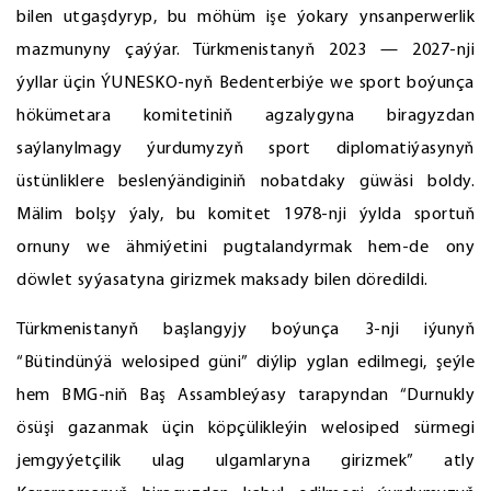
bilen utgaşdyryp, bu möhüm işe ýokary ynsanperwerlik
mazmunyny çaýýar. Türkmenistanyň 2023 — 2027-nji
ýyllar üçin ÝUNESKO-nyň Bedenterbiýe we sport boýunça
hökümetara komitetiniň agzalygyna biragyzdan
saýlanylmagy ýurdumyzyň sport diplomatiýasynyň
üstünliklere beslenýändiginiň nobatdaky güwäsi boldy.
Mälim bolşy ýaly, bu komitet 1978-nji ýylda sportuň
ornuny we ähmiýetini pugtalandyrmak hem-de ony
döwlet syýasatyna girizmek maksady bilen döredildi.
Türkmenistanyň başlangyjy boýunça 3-nji iýunyň
“Bütindünýä welosiped güni” diýlip yglan edilmegi, şeýle
hem BMG-niň Baş Assambleýasy tarapyndan “Durnukly
ösüşi gazanmak üçin köpçülikleýin welosiped sürmegi
jemgyýetçilik ulag ulgamlaryna girizmek” atly