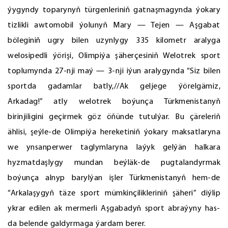
ýygyndy toparynyň türgenleriniň gatnaşmagynda ýokary
tizlikli awtomobil ýolunyň Mary — Tejen — Aşgabat
böleginiň ugry bilen uzynlygy 335 kilometr aralyga
welosipedli ýörişi, Olimpiýa şäherçesiniň Welotrek sport
toplumynda 27-nji maý — 3-nji iýun aralygynda “Siz bilen
sportda gadamlar batly,//Ak geljege ýörelgämiz,
Arkadag!” atly welotrek boýunça Türkmenistanyň
birinjiligini geçirmek göz öňünde tutulýar. Bu çäreleriň
ählisi, şeýle-de Olimpiýa hereketiniň ýokary maksatlaryna
we ynsanperwer taglymlaryna laýyk gelýän halkara
hyzmatdaşlygy mundan beýläk-de pugtalandyrmak
boýunça alnyp barylýan işler Türkmenistanyň hem-de
“Arkalaşygyň täze sport mümkinçilikleriniň şäheri” diýlip
ykrar edilen ak mermerli Aşgabadyň sport abraýyny has-
da belende galdyrmaga ýardam berer.