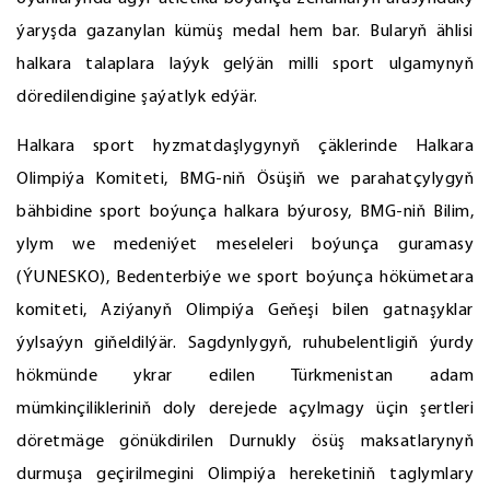
ýaryşda gazanylan kümüş medal hem bar. Bularyň ählisi
halkara talaplara laýyk gelýän milli sport ulgamynyň
döredilendigine şaýatlyk edýär.
Halkara sport hyzmatdaşlygynyň çäklerinde Halkara
Olimpiýa Komiteti, BMG-niň Ösüşiň we parahatçylygyň
bähbidine sport boýunça halkara býurosy, BMG-niň Bilim,
ylym we medeniýet meseleleri boýunça guramasy
(ÝUNESKO), Bedenterbiýe we sport boýunça hökümetara
komiteti, Aziýanyň Olimpiýa Geňeşi bilen gatnaşyklar
ýylsaýyn giňeldilýär. Sagdynlygyň, ruhubelentligiň ýurdy
hökmünde ykrar edilen Türkmenistan adam
mümkinçilikleriniň doly derejede açylmagy üçin şertleri
döretmäge gönükdirilen Durnukly ösüş maksatlarynyň
durmuşa geçirilmegini Olimpiýa hereketiniň taglymlary