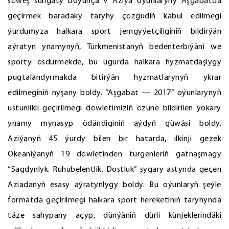
söweş sungaty boýunça V Aziýa oýunlaryny Aşgabatda
geçirmek baradaky taryhy çözgüdiň kabul edilmegi
ýurdumyza halkara sport jemgyýetçiliginiň bildirýän
aýratyn ynamynyň, Türkmenistanyň bedenterbiýäni we
sporty ösdürmekde, bu ugurda halkara hyzmatdaşlygy
pugtalandyrmakda bitirýän hyzmatlarynyň ykrar
edilmeginiň nyşany boldy. “Aşgabat — 2017” oýunlarynyň
üstünlikli geçirilmegi döwletimiziň özüne bildirilen ýokary
ynamy mynasyp ödändiginiň aýdyň güwäsi boldy.
Aziýanyň 45 ýurdy bilen bir hatarda, ilkinji gezek
Okeaniýanyň 19 döwletinden türgenleriň gatnaşmagy
“Sagdynlyk. Ruhubelentlik. Dostluk” şygary astynda geçen
Aziadanyň esasy aýratynlygy boldy. Bu oýunlaryň şeýle
formatda geçirilmegi halkara sport hereketiniň taryhynda
täze sahypany açyp, dünýäniň dürli künjeklerindäki