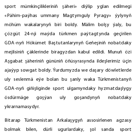
sport mümkinçilikleriniň şäheri» diýlip yglan edilmegi
«Pähim-paýhas ummany Magtymguly Pyragy» ýylynyň
möhüm wakalarynyň biri boldy. Mälim bolşy ýaly, bu
çözgüt 24-nji maýda türkmen paýtagtynda geçirilen
GDA-nyň Hökümet Baştutanlarynyň Geňeşiniň nobatdaky
mejlisiniň çäklerinde biragyzdan kabul edildi. Munuň özi
Aşgabat şäheriniň gününiň öňüsyrasynda ildeşlerimiz üçin
ajaýyp sowgat boldy. Ýurdumyzda we daşary döwletlerde
uly seslenmä eýe bolan bu şanly waka Türkmenistanyň
GDA-nyň giňişliginde sport ulgamyndaky hyzmatdaşlygy
ösdürmäge goşýan uly goşandynyň nobatdaky
ykrarnamasydyr.
Bitarap Türkmenistan Arkalaşygyň assosirlenen agzasy
bolmak bilen, dürli ugurlardaky, şol sanda sport