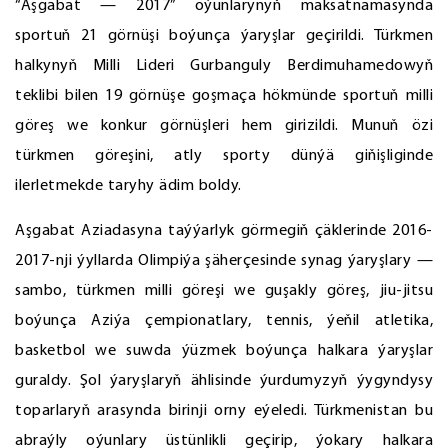
“Aşgabat — 2017” oýunlarynyň maksatnamasynda
sportuň 21 görnüşi boýunça ýaryşlar geçirildi. Türkmen
halkynyň Milli Lideri Gurbanguly Berdimuhamedowyň
teklibi bilen 19 görnüşe goşmaça hökmünde sportuň milli
göreş we konkur görnüşleri hem girizildi. Munuň özi
türkmen göreşini, atly sporty dünýä giňişliginde
ilerletmekde taryhy ädim boldy.
Aşgabat Aziadasyna taýýarlyk görmegiň çäklerinde 2016-
2017-nji ýyllarda Olimpiýa şäherçesinde synag ýaryşlary —
sambo, türkmen milli göreşi we guşakly göreş, jiu-jitsu
boýunça Aziýa çempionatlary, tennis, ýeňil atletika,
basketbol we suwda ýüzmek boýunça halkara ýaryşlar
guraldy. Şol ýaryşlaryň ählisinde ýurdumyzyň ýygyndysy
toparlaryň arasynda birinji orny eýeledi. Türkmenistan bu
abraýly oýunlary üstünlikli geçirip, ýokary halkara