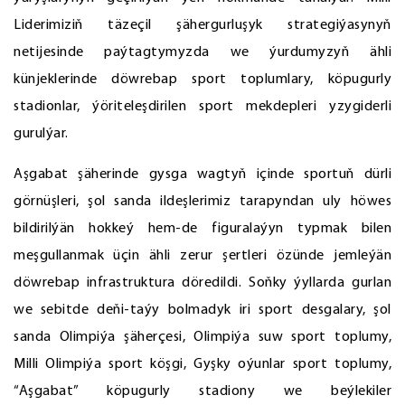
Liderimiziň täzeçil şähergurluşyk strategiýasynyň
netijesinde paýtagtymyzda we ýurdumyzyň ähli
künjeklerinde döwrebap sport toplumlary, köpugurly
stadionlar, ýöriteleşdirilen sport mekdepleri yzygiderli
gurulýar.
Aşgabat şäherinde gysga wagtyň içinde sportuň dürli
görnüşleri, şol sanda ildeşlerimiz tarapyndan uly höwes
bildirilýän hokkeý hem-de figuralaýyn typmak bilen
meşgullanmak üçin ähli zerur şertleri özünde jemleýän
döwrebap infrastruktura döredildi. Soňky ýyllarda gurlan
we sebitde deňi-taýy bolmadyk iri sport desgalary, şol
sanda Olimpiýa şäherçesi, Olimpiýa suw sport toplumy,
Milli Olimpiýa sport köşgi, Gyşky oýunlar sport toplumy,
“Aşgabat” köpugurly stadiony we beýlekiler