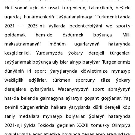
Hut şonuň üçin-de ussat türgenleriň, tälimçileriň, beýleki
ugurdaş hünärmenleriň taýýarlanylmagy “Türkmenistanda
2021 — 2025-nji ýyllarda bedenterbiýäni we sporty
goldamak hem-de ösdürmek boýunça Milli
maksatnamanyň” möhüm ugurlarynyň hatarynda
kesgitlenildi. Ýurdumyzda ýokary derejeli türgenleri
taýýarlamak boýunça uly işler alnyp barylýar. Türgenlerimiz
dünýäniň iri sport ýaryşlarynda döwletimize mynasyp
wekilçilik edýärler, türkmen sportuny täze ýokary
derejelere çykarýarlar, Watanymyzyň sport abraýynyň
has-da belende galmagyna aýratyn goşant goşýarlar. Ýaş
zehinli türgenlerimiz halkara ýaryşlarda dürli derejeli köp
sanly medallara mynasyp bolýarlar. Şolaryň hatarynda
2021-nji ýylda Tokioda geçirilen XXXII tomusky Olimpiýa
oýunlarynda agyr atletika boýunça zenanlaryň arasyndaky