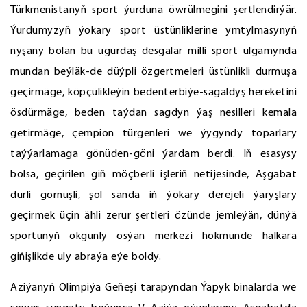
Türkmenistanyň sport ýurduna öwrülmegini şertlendirýär.
Ýurdumyzyň ýokary sport üstünliklerine ymtylmasynyň
nyşany bolan bu ugurdaş desgalar milli sport ulgamynda
mundan beýläk-de düýpli özgertmeleri üstünlikli durmuşa
geçirmäge, köpçülikleýin bedenterbiýe-sagaldyş hereketini
ösdürmäge, beden taýdan sagdyn ýaş nesilleri kemala
getirmäge, çempion türgenleri we ýygyndy toparlary
taýýarlamaga gönüden-göni ýardam berdi. Iň esasysy
bolsa, geçirilen giň möçberli işleriň netijesinde, Aşgabat
dürli görnüşli, şol sanda iň ýokary derejeli ýaryşlary
geçirmek üçin ähli zerur şertleri özünde jemleýän, dünýä
sportunyň okgunly ösýän merkezi hökmünde halkara
giňişlikde uly abraýa eýe boldy.
Aziýanyň Olimpiýa Geňeşi tarapyndan Ýapyk binalarda we