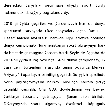
derejedäki ýaryşlary geçirmäge ukyply sport ýurdy
hökmündäki abraýyny pugtalandyrdy.
2018-nji ýylda geçirilen we ýurdumyzyň hem-de dünýä
sportunyň taryhynda täze sahypalary açan “Amul —
Hazar” halkara awtorallisi hem-de Agyr atletika boýunça
dünýä çempionaty Türkmenistanyň sport abraýynyň has-
da belende galmagyna ýardam berdi. Şeýle-de Aşgabatda
2023-nji ýylda Kuraş boýunça 14-nji dünýä çempionaty, 12
ýaşa çenli türgenleriň arasynda tennis boýunça Merkezi
Aziýanyň toparlaýyn birinjiligi geçirildi. Şu ýylyň aprelinde
bolsa paýtagtymyzda hokkeý boýunça halkara ýaryş
üstünlikli geçirildi. Oňa GDA döwletleriniň we beýleki
ýurtlaryň toparlary gatnaşdylar. Şunuň bilen birlikde,
Diýarymyzda sport ulgamyny ösdürmek, köpugurly