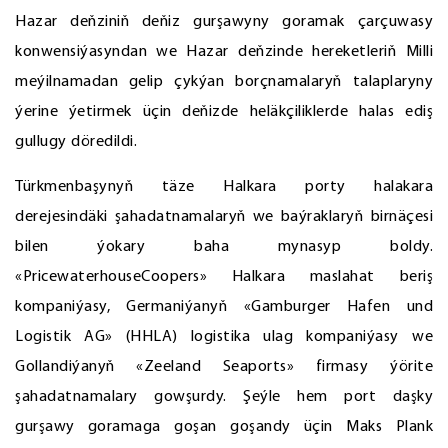
Hazar deňziniň deňiz gurşawyny goramak çarçuwasy
konwensiýasyndan we Hazar deňzinde hereketleriň Milli
meýilnamadan gelip çykýan borçnamalaryň talaplaryny
ýerine ýetirmek üçin deňizde heläkçiliklerde halas ediş
gullugy döredildi.
Türkmenbaşynyň täze Halkara porty halakara
derejesindäki şahadatnamalaryň we baýraklaryň birnäçesi
bilen ýokary baha mynasyp boldy.
«PricewaterhouseCoopers» Halkara maslahat beriş
kompaniýasy, Germaniýanyň «Gamburger Hafen und
Logistik AG» (HHLA) logistika ulag kompaniýasy we
Gollandiýanyň «Zeeland Seaports» firmasy ýörite
şahadatnamalary gowşurdy. Şeýle hem port daşky
gurşawy goramaga goşan goşandy üçin Maks Plank