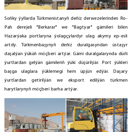
Soňky ýyllarda Türkmenistanyň deňiz derwezelerinden Ro-
Pah derejeli "Berkarar" we "Bagtyar" gämileri bilen
Hazarýaka portlaryna ýolagçylardyr ulag akymy ep-esli
artdy. Türkmenbaşynyň deňiz duralgasyndan üstaşyr
daşalýan ýüküň möçberi artýar. Gämi duralgalarynda dürli
ýurtlardan gelýän gämileriň ýüki düşürilýär. Port ýükleri
başga ulaglara ýüklemegi hem üpjün edýär. Daşary
ýurtlardan getirilýän we eksport edilýän türkmen
harytlarynyň möçberi barha artýar.