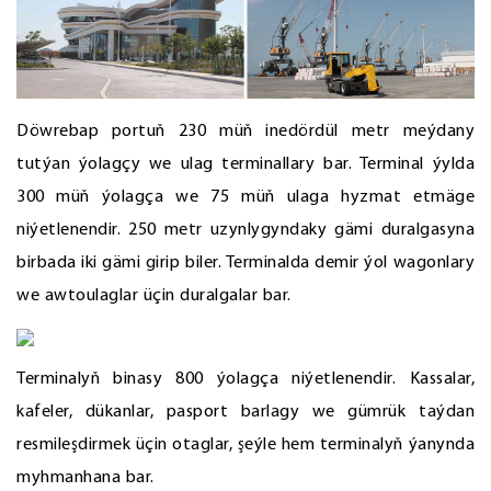
Döwrebap portuň 230 müň inedördül metr meýdany
tutýan ýolagçy we ulag terminallary bar. Terminal ýylda
300 müň ýolagça we 75 müň ulaga hyzmat etmäge
niýetlenendir. 250 metr uzynlygyndaky gämi duralgasyna
birbada iki gämi girip biler. Terminalda demir ýol wagonlary
we awtoulaglar üçin duralgalar bar.
Terminalyň binasy 800 ýolagça niýetlenendir. Kassalar,
kafeler, dükanlar, pasport barlagy we gümrük taýdan
resmileşdirmek üçin otaglar, şeýle hem terminalyň ýanynda
myhmanhana bar.