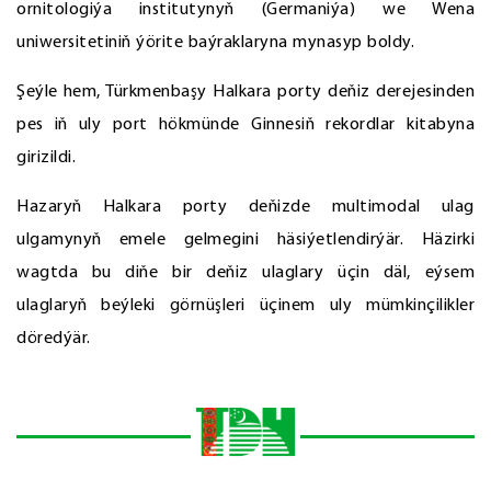
ornitologiýa institutynyň (Germaniýa) we Wena
uniwersitetiniň ýörite baýraklaryna mynasyp boldy.
Şeýle hem, Türkmenbaşy Halkara porty deňiz derejesinden
pes iň uly port hökmünde Ginnesiň rekordlar kitabyna
girizildi.
Hazaryň Halkara porty deňizde multimodal ulag
ulgamynyň emele gelmegini häsiýetlendirýär. Häzirki
wagtda bu diňe bir deňiz ulaglary üçin däl, eýsem
ulaglaryň beýleki görnüşleri üçinem uly mümkinçilikler
döredýär.