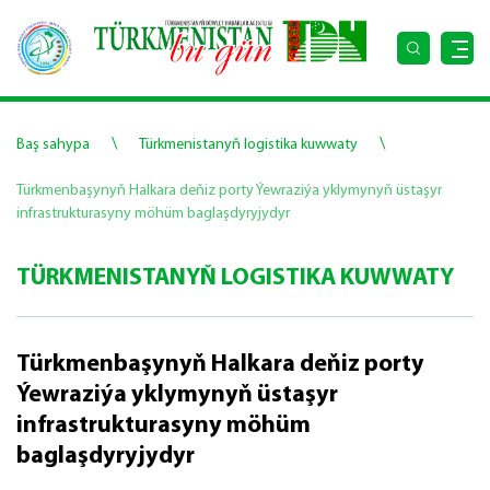
\
\
Baş sahypa
Türkmenistanyň logistika kuwwaty
Türkmenbaşynyň Halkara deňiz porty Ýewraziýa yklymynyň üstaşyr
infrastrukturasyny möhüm baglaşdyryjydyr
TÜRKMENISTANYŇ LOGISTIKA KUWWATY
Türkmenbaşynyň Halkara deňiz porty
Ýewraziýa yklymynyň üstaşyr
infrastrukturasyny möhüm
baglaşdyryjydyr