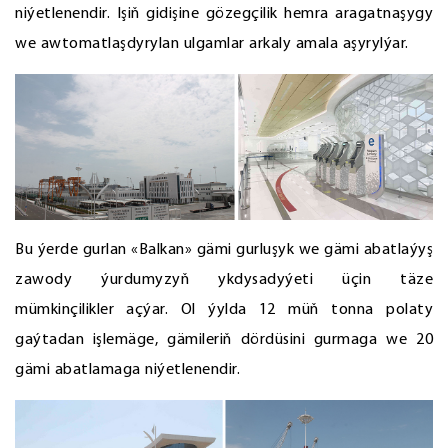
niýetlenendir. Işiň gidişine gözegçilik hemra aragatnaşygy
we awtomatlaşdyrylan ulgamlar arkaly amala aşyrylýar.
Bu ýerde gurlan «Balkan» gämi gurluşyk we gämi abatlaýyş
zawody ýurdumyzyň ykdysadyýeti üçin täze
mümkinçilikler açýar. Ol ýylda 12 müň tonna polaty
gaýtadan işlemäge, gämileriň dördüsini gurmaga we 20
gämi abatlamaga niýetlenendir.