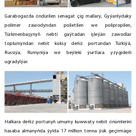
Garabogazda öndürilen senagat çig mallary, Gyýanlydaky
polimer zawodyndan polietilen we polipropilen,
Türkmenbaşynyň nebti gaýtadan işleýän zawodlar
toplumyndan nebit koksy deňiz portundan Türkiýä,
Russiýa, Rumyniýa we beýleki ýurtlara yzygiderli
ugradylýar.
Halkara deňiz portunyň umumy kuwwaty nebit önümlerini
hasaba almanyňda ýylda 17 million tonna ýük geçirmäge