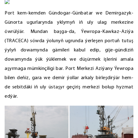
Port kem-kemden Gündogar-Günbatar we Demirgazyk-
Günorta ugurlarynda yklymyň iň uly ulag merkezine
öwrülýär. Mundan başga-da, Ýewropa-Kawkaz-Aziýa
(TRACECA) söwda ýolunyň ugrunda ýerleşen portuň tutuş
ýylyň dowamynda gämileri kabul edip, gije-gündiziň
dowamynda ýük ýüklemek we düşürmek işlerini amala
aşyrmaga mümkinçiligi bar. Port Merkezi Aziýany Ýewropa
bilen deňiz, gara we demir ýollar arkaly birleşdirýär hem-
de sebitdäki iň uly üstaşyr geçiriş merkezi bolup hyzmat
edýär.