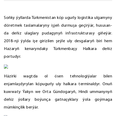
Soňky ýyllarda Türkmenistan köp ugurly logistika ulgamyny
döretmek taslamalaryny işjeň durmuşa geçirýär, hususan-
da deňiz ulaglary pudagynyň infrastrukturasy giňeýär.
2018-nji ýylda işe girizilen şeýle uly desgalaryň biri hem
Hazaryň kenaryndaky Türkmenbaşy Halkara deňiz
portudyr.
Häzirki wagtda ol ösen tehnologiýalar bilen
enjamlaşdyrylan köpugurly uly halkara terminaldyr. Onuň
kuwwaty Ýakyn we Orta Gündogaryň, Hindi ummanynyň
deňiz ýollary boýunça gatnaşyklary ýola goýmaga
mümkinçilik berýär.