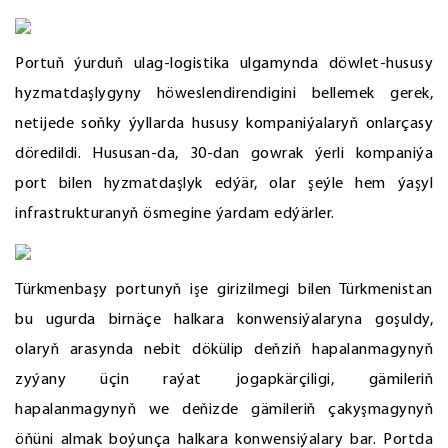
Portuň ýurduň ulag-logistika ulgamynda döwlet-hususy
hyzmatdaşlygyny höweslendirendigini bellemek gerek,
netijede soňky ýyllarda hususy kompaniýalaryň onlarçasy
döredildi. Hususan-da, 30-dan gowrak ýerli kompaniýa
port bilen hyzmatdaşlyk edýär, olar şeýle hem ýaşyl
infrastrukturanyň ösmegine ýardam edýärler.
Türkmenbaşy portunyň işe girizilmegi bilen Türkmenistan
bu ugurda birnäçe halkara konwensiýalaryna goşuldy,
olaryň arasynda nebit dökülip deňziň hapalanmagynyň
zyýany üçin raýat jogapkärçiligi, gämileriň
hapalanmagynyň we deňizde gämileriň çakyşmagynyň
öňüni almak boýunça halkara konwensiýalary bar. Portda