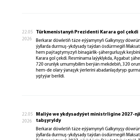
Türkmenistanyň Prezidenti Karara gol çekdi
22.05
2026
Berkarar döwletiň täze eýýamynyň Galkynyşy döwrü
ýyllarda durmuş-ykdysady taýdan ösdürmegiň Maksatn
hem paýtagtymyzyň binagärlik-şähergurluşyk keşbini
Karara gol çekdi. Resminama laýyklykda, Aşgabat şähe
720 orunlyk umumybilim berýän mekdebiň, 320 orunl
hem-de olary ýanaşyk ýerlerini abadanlaşdyryp gurma
ygtyýar berildi.
Maliýe we ykdysadyýet ministrligine 2027-nj
22.05
tabşyryldy
2026
Berkarar döwletiň täze eýýamynyň Galkynyşy döwrü
ýyllarda durmuş-ykdysady taýdan ösdürmegiň Maksatn