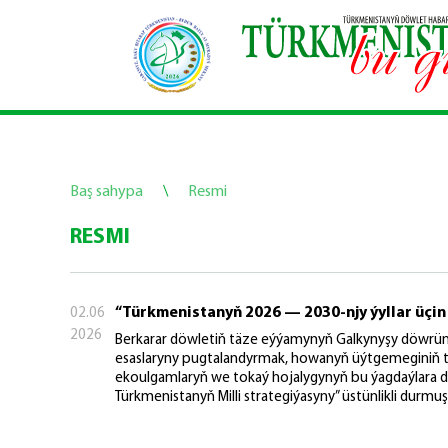
Baş sahypa
\
Resmi
RESMI
“Türkmenistanyň 2026 — 2030-njy ýyllar üçin
02.06
2026
Berkarar döwletiň täze eýýamynyň Galkynyşy döwrü
esaslaryny pugtalandyrmak, howanyň üýtgemeginiň täs
ekoulgamlaryň we tokaý hojalygynyň bu ýagdaýlara 
Türkmenistanyň Milli strategiýasyny” üstünlikli durmu