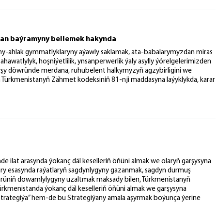
ban baýramyny bellemek hakynda
hy-ahlak gymmatlyklaryny aýawly saklamak, ata-babalarymyzdan miras
hawatlylyk, hoşniýetlilik, ynsanperwerlik ýaly asylly ýörelgelerimizden
yşy döwründe merdana, ruhubelent halkymyzyň agzybirligini we
em Türkmenistanyň Zähmet kodeksiniň 81-nji maddasyna laýyklykda, karar
 ilat arasynda ýokanç däl keselleriň öňüni almak we olaryň garşysyna
 esasynda raýatlaryň sagdynlygyny gazanmak, sagdyn durmuş
rüniň dowamlylygyny uzaltmak maksady bilen, Türkmenistanyň
Türkmenistanda ýokanç däl keselleriň öňüni almak we garşysyna
 strategiýa” hem-de bu Strategiýany amala aşyrmak boýunça ýerine