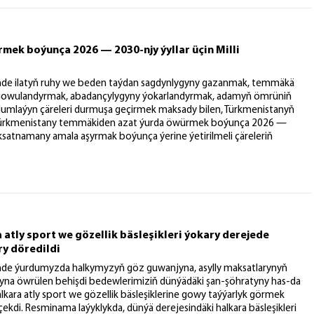
ek boýunça 2026 — 2030-njy ýyllar üçin Milli
nde ilatyň ruhy we beden taýdan sagdynlygyny gazanmak, temmäkä
a gowulandyrmak, abadançylygyny ýokarlandyrmak, adamyň ömrüniň
lumlaýyn çäreleri durmuşa geçirmek maksady bilen, Türkmenistanyň
, “Türkmenistany temmäkiden azat ýurda öwürmek boýunça 2026 —
ksatnamany amala aşyrmak boýunça ýerine ýetirilmeli çäreleriň
atly sport we gözellik bäsleşikleri ýokary derejede
y döredildi
nde ýurdumyzda halkymyzyň göz guwanjyna, asylly maksatlarynyň
yna öwrülen behişdi bedewlerimiziň dünýädäki şan-şöhratyny has-da
kara atly sport we gözellik bäsleşiklerine gowy taýýarlyk görmek
ekdi. Resminama laýyklykda, dünýä derejesindäki halkara bäsleşikleri