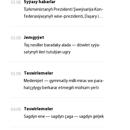
Syýasy habarlar
05.08
Türk­me­nis­ta­nyň Prezidenti Şweý­sa­ri­ýa Kon­
fe­de­ra­si­ýa­sy­nyň wi­se-prezidenti, Da­şa­ry iş­
ler fe­de­ral de­par­ta­men­ti­niň baş­ly­gy­ny ka­bul
et­di
Jemgyýet
05.08
Ýaş ne­sil­ler ba­ra­da­ky ala­da — döw­let sy­ýa­
sa­ty­nyň ile­ri tu­tul­ýan ug­ry
Teswirlemeler
05.08
Me­de­ni­ýet — gym­mat­ly milli mi­ras we pa­ra­
hat­çy­ly­gy ber­ka­rar et­me­giň mö­hüm şer­ti
Teswirlemeler
04.08
Sagdyn ene — sagdyn çaga — sagdyn geljek