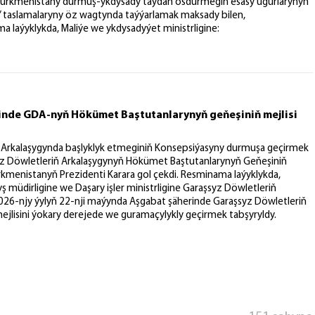
, Türkmenistany durmuş-ykdysady taýdan ösdürmegiň esasy ugurlarynyň
aslamalaryny öz wagtynda taýýarlamak maksady bilen,
a laýyklykda, Maliýe we ykdysadyýet ministrligine:
rinde GDA-nyň Hökümet Baştutanlarynyň geňeşiniň mejlisi
 Arkalaşygynda başlyklyk etmeginiň Konsepsiýasyny durmuşa geçirmek
yz Döwletleriň Arkalaşygynyň Hökümet Baştutanlarynyň Geňeşiniň
rkmenistanyň Prezidenti Karara gol çekdi. Resminama laýyklykda,
 müdirligine we Daşary işler ministrligine Garaşsyz Döwletleriň
e 2026-njy ýylyň 22-nji maýynda Aşgabat şäherinde Garaşsyz Döwletleriň
jlisini ýokary derejede we guramaçylykly geçirmek tabşyryldy.