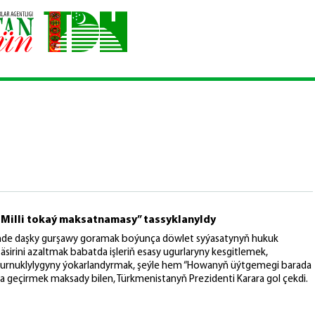
 Milli tokaý maksatnamasy” tassyklanyldy
nde daşky gurşawy goramak boýunça döwlet syýasatynyň hukuk
irini azaltmak babatda işleriň esasy ugurlaryny kesgitlemek,
durnuklylygyny ýokarlandyrmak, şeýle hem “Howanyň üýtgemegi barada
şa geçirmek maksady bilen, Türkmenistanyň Prezidenti Karara gol çekdi.