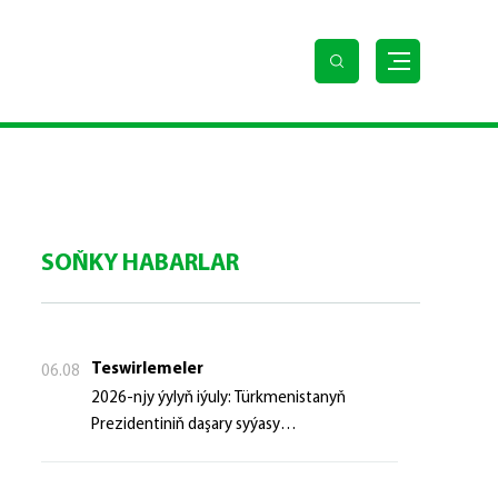
SOŇKY HABARLAR
Teswirlemeler
06.08
2026-njy ýylyň iýuly: Türkmenistanyň
Prezidentiniň daşary syýasy
başlangyçlaryndan ugur alyp