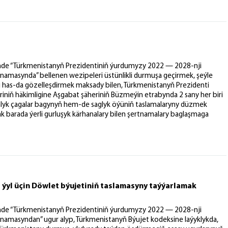
nde “Türkmenistanyň Prezidentiniň ýurdumyzy 2022 — 2028-nji
amasynda” bellenen wezipeleri üstünlikli durmuşa geçirmek, şeýle
 has-da gözelleşdirmek maksady bilen, Türkmenistanyň Prezidenti
riniň häkimligine Aşgabat şäheriniň Büzmeýin etrabynda 2 sany her biri
yk çagalar bagynyň hem-de saglyk öýüniň taslamalaryny düzmek
k barada ýerli gurluşyk kärhanalary bilen şertnamalary baglaşmaga
i ýyl üçin Döwlet býujetiniň taslamasyny taýýarlamak
nde “Türkmenistanyň Prezidentiniň ýurdumyzy 2022 — 2028-nji
amasyndan” ugur alyp, Türkmenistanyň Býujet kodeksine laýyklykda,