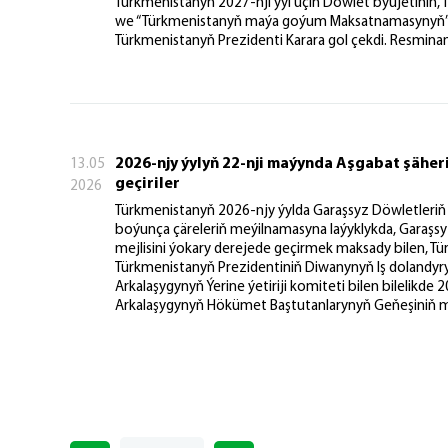
Türkmenistanyň 2027-nji ýyl üçin Döwlet býujetiniň
we “Türkmenistanyň maýa goýum Maksatnamasynyň” t
Türkmenistanyň Prezidenti Karara gol çekdi. Resminam
2026-njy ýylyň 22-nji maýynda Aşgabat şähe
13.05
geçiriler
2026
Türkmenistanyň 2026-njy ýylda Garaşsyz Döwletleriň
boýunça çäreleriň meýilnamasyna laýyklykda, Garaşs
mejlisini ýokary derejede geçirmek maksady bilen, Tü
Türkmenistanyň Prezidentiniň Diwanynyň Iş dolandyryş
Arkalaşygynyň Ýerine ýetiriji komiteti bilen bilelikd
Arkalaşygynyň Hökümet Baştutanlarynyň Geňeşiniň me