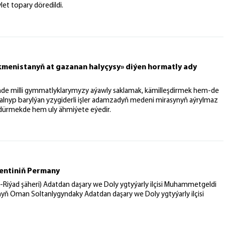
t topary döredildi.
menistanyň at gazanan halyçysy» diýen hormatly ady
de milli gymmatlyklarymyzy aýawly saklamak, kämilleşdirmek hem-de
alnyp barylýan yzygiderli işler adamzadyň medeni mirasynyň aýrylmaz
dürmekde hem uly ähmiýete eýedir.
entiniň Permany
Riýad şäheri) Adatdan daşary we Doly ygtyýarly ilçisi Muhammetgeldi
yň Oman Soltanlygyndaky Adatdan daşary we Doly ygtyýarly ilçisi