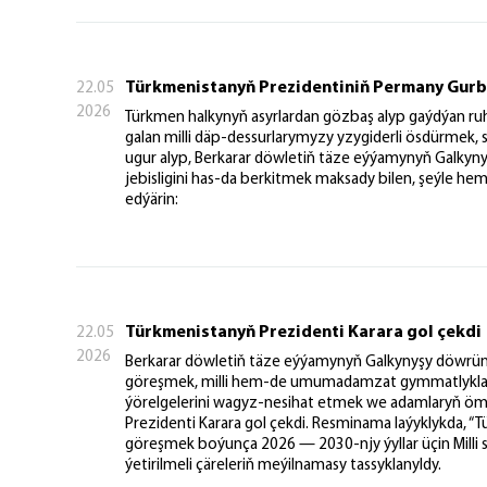
Türkmenistanyň Prezidentiniň Permany Gur
22.05
2026
Türkmen halkynyň asyrlardan gözbaş alyp gaýdýan ru
galan milli däp-dessurlarymyzy yzygiderli ösdürmek, sa
ugur alyp, Berkarar döwletiň täze eýýamynyň Galkyn
jebisligini has-da berkitmek maksady bilen, şeýle h
edýärin:
Türkmenistanyň Prezidenti Karara gol çekdi
22.05
2026
Berkarar döwletiň täze eýýamynyň Galkynyşy döwründe
göreşmek, milli hem-de umumadamzat gymmatlyklary
ýörelgelerini wagyz-nesihat etmek we adamlaryň öm
Prezidenti Karara gol çekdi. Resminama laýyklykda, “
göreşmek boýunça 2026 — 2030-njy ýyllar üçin Milli
ýetirilmeli çäreleriň meýilnamasy tassyklanyldy.