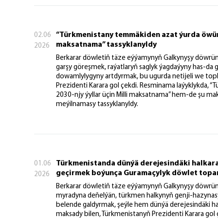
“Türkmenistany temmäkiden azat ýurda öwürm
02.06
maksatnama” tassyklanyldy
2026
Berkarar döwletiň täze eýýamynyň Galkynyşy döwrü
garşy göreşmek, raýatlaryň saglyk ýagdaýyny has-d
dowamlylygyny artdyrmak, bu ugurda netijeli we top
Prezidenti Karara gol çekdi. Resminama laýyklykda
2030-njy ýyllar üçin Milli maksatnama” hem-de şu ma
meýilnamasy tassyklanyldy.
Türkmenistanda dünýä derejesindäki halkara 
01.06
geçirmek boýunça Guramaçylyk döwlet topar
2026
Berkarar döwletiň täze eýýamynyň Galkynyşy döwrü
myradyna deňelýän, türkmen halkynyň genji-hazynas
belende galdyrmak, şeýle hem dünýä derejesindäki hal
maksady bilen, Türkmenistanyň Prezidenti Karara gol ç