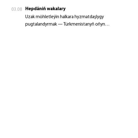
Hepdäniň wakalary
03.08
Uzak möhletleýin halkara hyzmatdaşlygy
pugtalandyrmak — Türkmenistanyň oňyn
başlangyçlarynyň maksady