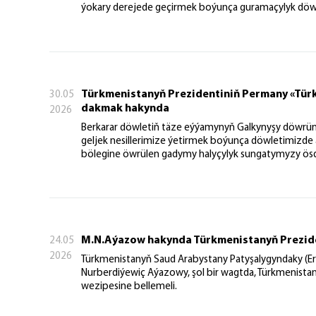
ýokary derejede geçirmek boýunça guramaçylyk döwle
Türkmenistanyň Prezidentiniň Permany «Türk
30.05
dakmak hakynda
2026
Berkarar döwletiň täze eýýamynyň Galkynyşy döwrün
geljek nesillerimize ýetirmek boýunça döwletimizde 
bölegine öwrülen gadymy halyçylyk sungatymyzy ös
M.N.Aýazow hakynda Türkmenistanyň Prezid
24.05
2026
Türkmenistanyň Saud Arabystany Patyşalygyndaky (Er-
Nurberdiýewiç Aýazowy, şol bir wagtda, Türkmenistan
wezipesine bellemeli.