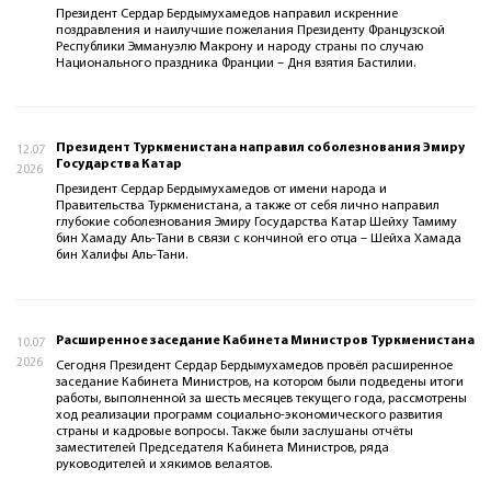
Президент Сердар Бердымухамедов направил искренние
поздравления и наилучшие пожелания Президенту Французской
Республики Эммануэлю Макрону и народу страны по случаю
Национального праздника Франции – Дня взятия Бастилии.
Президент Туркменистана направил соболезнования Эмиру
12.07
Государства Катар
2026
Президент Сердар Бердымухамедов от имени народа и
Правительства Туркменистана, а также от себя лично направил
глубокие соболезнования Эмиру Государства Катар Шейху Тамиму
бин Хамаду Аль-Тани в связи с кончиной его отца – Шейха Хамада
бин Халифы Аль-Тани.
Расширенное заседание Кабинета Министров Туркменистана
10.07
2026
Сегодня Президент Сердар Бердымухамедов провёл расширенное
заседание Кабинета Министров, на котором были подведены итоги
работы, выполненной за шесть месяцев текущего года, рассмотрены
ход реализации программ социально-экономического развития
страны и кадровые вопросы. Также были заслушаны отчёты
заместителей Председателя Кабинета Министров, ряда
руководителей и хякимов велаятов.