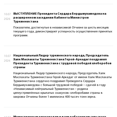
ВЫСТУПЛЕНИЕ Президента Сердара Бердымухамедова на
10.07
расширенном заседании Кабинета Министров
2026
Туркменистана
Показатели, достигнутые в независимой Отчизне за шесть месяцев
текущего года, демонстрируют успешность осуществления принятых
программ.
Национальный Лидер туркменского народа, Председатель
10.07
Халк Маслахаты Туркменистана Герой-Аркадаг поздравил
2026
Президента Туркменистана с трудовой победой хлеборобов
страны
Национальный Лидер туркменского народа, Председатель Халк
Маслахаты Туркменистана Герой-Аркадаг от имени Халк Маслахаты
Туркменистана сердечно поздравил Президента Сердара
Бердымухамедова с большой трудовой победой – сдачей в году
«Независимый нейтральный Туркменистан – родина
целеустремлённых крылатых скакунов» хлеборобами страны в
закрома Отчизны более 1 миллиона 400 тысяч тонн зерна.