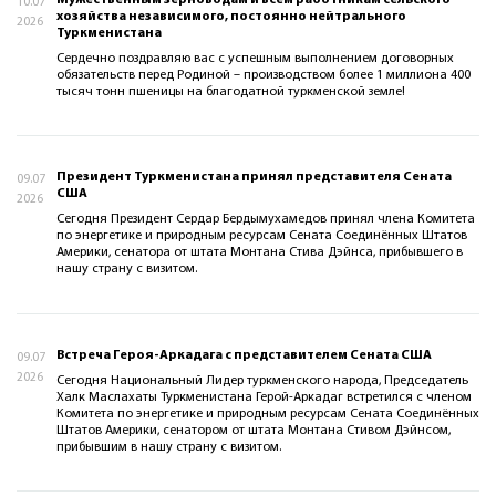
Мужественным зерноводам и всем работникам сельского
10.07
хозяйства независимого, постоянно нейтрального
2026
Туркменистана
Сердечно поздравляю вас с успешным выполнением договорных
обязательств перед Родиной – производством более 1 миллиона 400
тысяч тонн пшеницы на благодатной турк­менской земле!
Президент Туркменистана принял представителя Сената
09.07
США
2026
Сегодня Президент Сердар Бердымухамедов принял члена Комитета
по энергетике и природным ресурсам Сената Соединённых Штатов
Америки, сенатора от штата Монтана Стива Дэйнса, прибывшего в
нашу страну с визитом.
Встреча Героя-Аркадага с представителем Сената США
09.07
2026
Сегодня Национальный Лидер туркменского народа, Председатель
Халк Маслахаты Туркменистана Герой-Аркадаг встретился с членом
Комитета по энергетике и природным ресурсам Сената Соединённых
Штатов Америки, сенатором от штата Монтана Стивом Дэйнсом,
прибывшим в нашу страну с визитом.