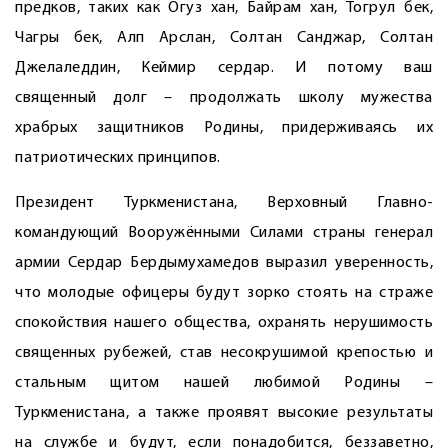
предков, таких как Огуз хан, Байрам хан, Тогрул бек,
Чагры бек, Алп Арслан, Солтан Санджар, Солтан
Джелаледдин, Кеймир сердар. И потому ваш
священный долг – продолжать школу мужества
храбрых защитников Родины, придерживаясь их
патриотических принципов.
Президент Туркменистана, Верховный Главно­
командующий Вооружёнными Силами страны генерал
армии Сердар Бердымухамедов выразил уверенность,
что молодые офицеры будут зорко стоять на страже
спокойствия нашего общества, охранять нерушимость
священных рубежей, став несокрушимой крепостью и
стальным щитом нашей любимой Родины –
Туркменистана, а также проявят высокие результаты
на службе и будут, если понадобится, беззаветно,