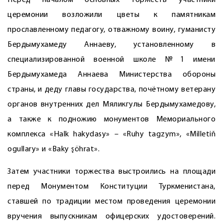
Перед началом основных торжеств участники
церемонии возложили цветы к памятникам
прославленному педагогу, отважному воину, гуманисту
Бердымухамеду Аннаеву, установленному в
специализированной военной школе №1 имени
Бердымухамеда Аннаева Министерства обороны
страны, и деду главы государства, почётному ветерану
органов внут­ренних дел Мяликгулы Бердымухамедову,
а также к подножию монументов Мемориального
комплекса «Halk hakydasy» – «Ruhy tagzym», «Milletiň
ogullary» и «Baky şöhrat».
Затем участники торжества выстроились на площади
перед Монументом Конституции Туркменистана,
ставшей по традиции местом проведения церемонии
вручения выпускникам офицерских удостоверений.