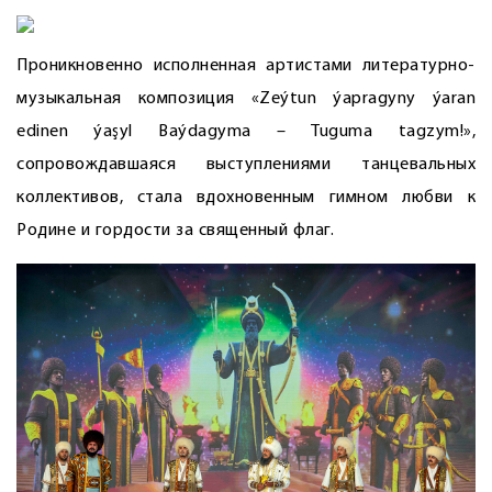
Проникновенно исполненная артистами литературно-
музыкальная композиция «Zeýtun ýapragyny ýaran
edinen ýaşyl Baýdagyma – Tuguma tagzym!»,
сопровождавшаяся выступ­лениями танцевальных
коллективов, стала вдохновенным гимном любви к
Родине и гордости за священный флаг.