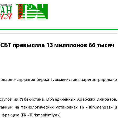
а торгах ГТСБТ превысила 13 миллионов 66 тысяч долларов США
ТСБТ превысила 13 миллионов 66 тысяч
товарно-сырьевой биржи Туркменистана зарегистрировано
ругов из Узбекистана, Объединённых Арабских Эмиратов,
анный на технологических установках ГК «Türkmengaz» и
 фракцию (ГК «Türkmenhimiýa»).