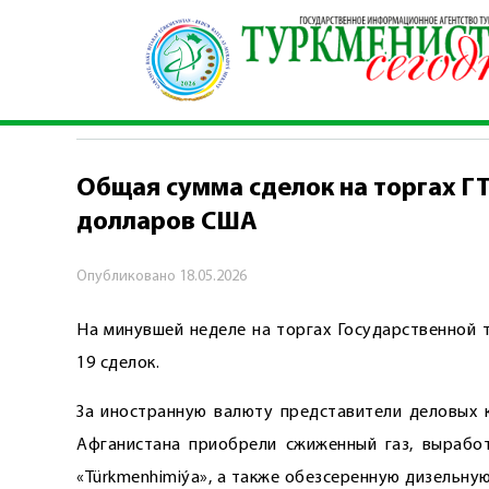
Главная
\
Экономика
\
Общая сумма сделок н
ЭКОНОМИКА
Общая сумма сделок на торгах Г
долларов США
Опубликовано
18.05.2026
На минувшей неделе на торгах Государственной 
19 сделок.
За иностранную валюту представители деловых к
Афганистана приобрели сжиженный газ, выработ
«Türkmenhimiýa», а также обезсеренную дизельную