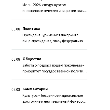
Июль-2026: следуя курсом
внешнеполитических инициатив главы
государства
Политика
05.08
Президент Туркменистана принял
вице-президента, главу Федерального
департамента иностранных дел
Швейцарской Конфедерации
Общество
05.08
Забота о подрастающем поколении –
приоритет государственной политики
Туркменистана
Комментарии
05.08
Культура – бесценное национальное
достояние и неотъемлемый фактор
миротворчества