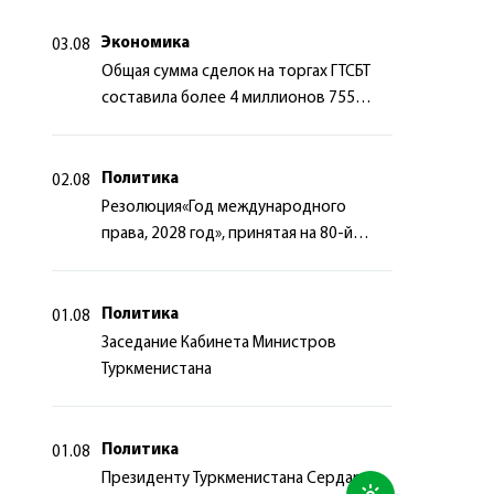
сотрудничества
Экономика
03.08
Общая сумма сделок на торгах ГТСБТ
составила более 4 миллионов 755
тысяч долларов США
Политика
02.08
Резолюция«Год международного
права, 2028 год», принятая на 80-й
сессии Генеральной Ассамблеи
Организации Объединённых Наций
Политика
01.08
Заседание Кабинета Министров
Туркменистана
Политика
01.08
Президенту Туркменистана Сердару