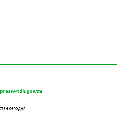
tpress@tdh.gov.tm
стан сегодня