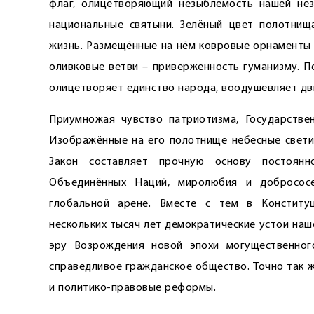
флаг, олицетворяющий незыблемость нашей неза
нацио­нальные святыни. Зелёный цвет полотнищ
жизнь. Размещённые на нём ковровые орнаменты 
оливковые ветви – приверженность гуманизму. П
олицетворяет единство народа, воодушевляет дви
Приумножая чувство патриотизма, Государстве
Изображённые на его полотнище небесные свети
Закон составляет прочную основу постоянн
Объединённых Наций, миролюбия и добросос
глобальной арене. Вместе с тем в Конститу
нескольких тысяч лет демократические устои наше
эру Возрождения новой эпохи могущественного
справедливое гражданское общество. Точно так 
и политико-правовые реформы.