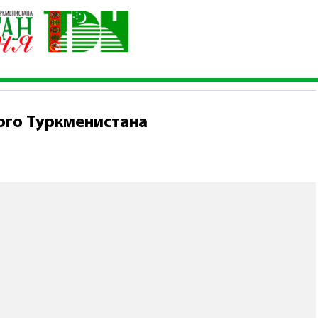
ейтрального Туркменистана
ого Туркменистана