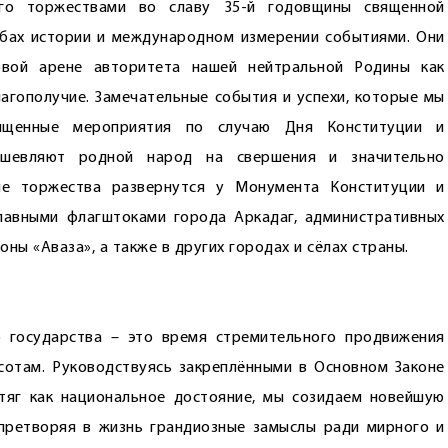
ого торжествами во славу 35-й годовщины священной
абах истории и международном измерении событиями. Они
овой арене авторитета нашей нейтральной Родины как
благополучие. Замечательные события и успехи, которые мы
сыщенные мероприятия по случаю Дня Конституции и
душевляют родной народ на свершения и значительно
ые торжества развернутся у Монумента Конституции и
лавными флагштоками города Аркадаг, административных
ны «Аваза», а также в других городах и сёлах страны.
 государства – это время стремительного продвижения
сотам. Руководствуясь закреплёнными в Основном Законе
тяг как национальное достояние, мы созидаем новейшую
 претворяя в жизнь грандиозные замыслы ради мирного и