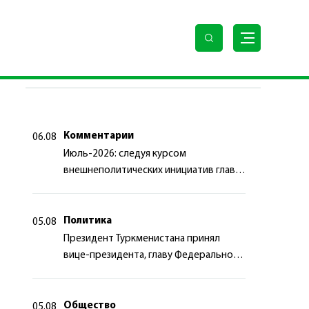
ПОСЛЕДНИЕ НОВОСТИ
Комментарии
06.08
Июль-2026: следуя курсом
внешнеполитических инициатив главы
государства
Политика
05.08
Президент Туркменистана принял
вице-президента, главу Федерального
департамента иностранных дел
Швейцарской Конфедерации
Общество
05.08