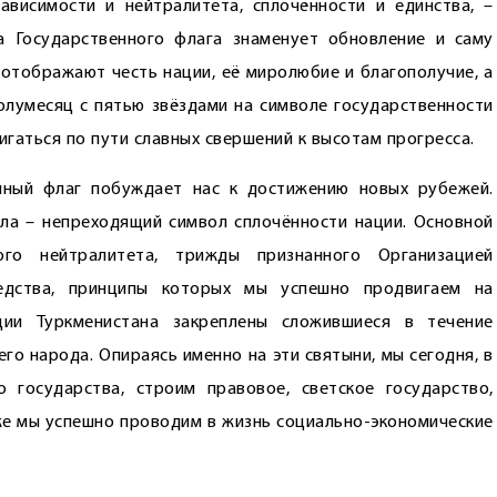
висимости и нейтралитета, сплочённости и единства, –
а Государственного флага знаменует обновление и саму
отображают честь нации, её миролюбие и благополучие, а
олумесяц с пятью звёздами на символе государственности
гаться по пути славных свершений к высотам прогресса.
нный флаг побуждает нас к достижению новых рубежей.
ла – непреходящий символ сплочённости нации. Основной
ого нейтралитета, трижды признанного Организацией
едства, принципы которых мы успешно продвигаем на
ции Туркменистана закреплены сложившиеся в течение
го народа. Опираясь именно на эти святыни, мы сегодня, в
 государства, строим правовое, светское государство,
же мы успешно проводим в жизнь социально-экономические