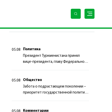
ПОСЛЕДНИЕ НОВОСТИ
Политика
05.08
Президент Туркменистана принял
вице-президента, главу Федерального
департамента иностранных дел
Швейцарской Конфедерации
Общество
05.08
Забота о подрастающем поколении –
приоритет государственной политики
Туркменистана
Комментарии
05.08