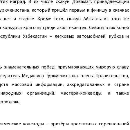
гих наград. В их числе скакун Довамат, принадлежащий
уркменистана, который пришёл первым к финишу в скачках
 лет и старше. Кроме того, скакун Айгытлы из того же
 конкурса красоты среди ахалтекинцев. Сейисы этих коней
спублики Узбекистан – легковых автомобилей, кубков и
ть знаменательных побед, приумножающих мировую славу
дседатель Меджлиса Туркменистана, члены Правительства,
дств массовой информации, аккредитованных в стране
ународных организаций, мастера-коневоды, а также
молодёжь.
ркменские коневоды – призёры престижных соревнований