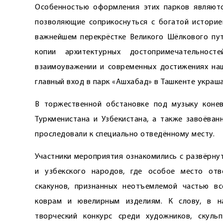
Особенностью оформления этих парков являютс
позволяющие соприкоснуться с богатой историе
важнейшем перекрёстке Великого Шёлкового пут
копии архитектурных достопримечательнос
взаимоуважении и современных достижениях наш
главный вход в парк «Ашхабад» в Ташкенте украш
В торжественной обстановке под музыку конев
Туркменистана и Узбекистана, а также завоё­ва
проследовали к специально отведённому месту.
Участники мероприятия ознакомились с развёрну
и узбекского народов, где особое место отв
скакунов, признанных неотъемлемой частью вс
коврам и ювелирным изделиям. К слову, в н
творческий конкурс среди художников, скуль