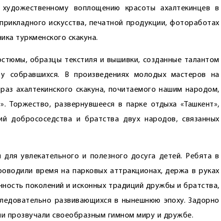
о художественному воплощению красоты ахалтекинцев в
прикладного искусства, печатной продукции, фотоработах
ика туркменского скакуна.
стюмы, образцы текстиля и вышивки, созданные талантом
 у собравшихся. В произведениях молодых мастеров на
аз ахалтекинского скакуна, почитаемого нашим народом,
. Торжество, развернувшееся в парке отдыха «Ташкент»,
й добрососедства и братства двух народов, связанных
 для увлекательного и полезного досуга детей. Ребята в
оводили время на парковых аттракционах, держа в руках
нность поколений и исконных традиций дружбы и братства,
ледовательно развивающихся в нынешнюю эпоху. Задорно
ни прозвучали своеобразным гимном миру и дружбе.