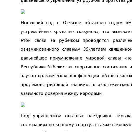
дальнейшего укрепления уз дружбы и братства дв
Нынешний год в Отчизне объявлен годом «Не
устремлённых крылатых скакунов», что вызывае
этой связи за рубежом проводятся различн
ознаменованного славным 35-летием священной
дальнейшее приумножение мировой славы «не
Республики Узбекистан спортивные состязания 
научно-практическая конференция «Ахалтекинс
продемонстрировали значимость ахалтекинских 
взаимного доверия между народами.
Под управлением опытных наездников «крыл
состязаниях по конному спорту, а также в конк