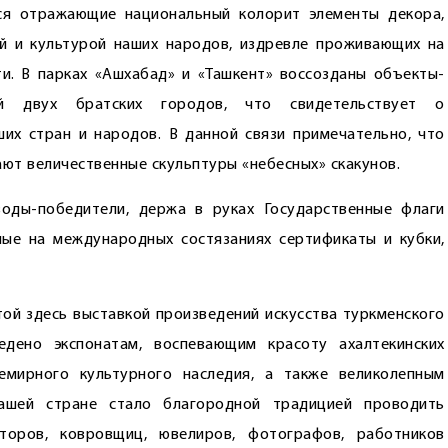
я отражающие нацио­нальный колорит элементы декора,
й и культурой наших народов, издревле проживающих на
и. В парках «Ашхабад» и «Ташкент» воссозданы объекты-
тей двух братских городов, что свидетельствует о
их стран и народов. В данной связи примечательно, что
ают величественные скульптуры «небесных» скакунов.
оды-победители, держа в руках Государственные флаги
нные на международных состязаниях сертификаты и кубки,
той здесь выставкой произведений искусства туркменского
едено экспонатам, воспевающим красоту ахалтекинских
емирного культурного наследия, а также великолепным
ашей стране стало благородной традицией проводить
пторов, ковровщиц, ювелиров, фотографов, работников