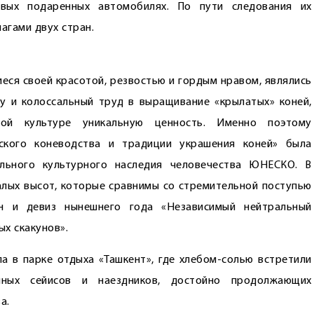
овых подаренных автомобилях. По пути следования их
агами двух стран.
иеся своей красотой, резвостью и гордым нравом, являлись
у и колоссальный труд в выращивание «крылатых» коней,
ой культуре уникальную ценность. Именно поэ­тому
нского коневодства и традиции украшения коней» была
ального культурного наследия человечества ЮНЕСКО. В
лых высот, которые сравнимы со стремительной поступью
ен и девиз нынешнего года «Независимый нейтральный
х скакунов».
 в парке отдыха «Ташкент», где хлебом-солью встретили
нных сейисов и наездников, достойно продолжающих
а.