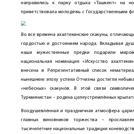
направились к парку отдыха «Ташкент» на н
приветствовала молодёжь с Государственными фл
Во все времена ахалтекинские скакуны, отличающ
гордостью и достоянием народа. Вкладывая душ
наши мужественные предки подарили миров
национальная номинация «Искусство ахалтеки
внесена в Репрезентативный список нематери
нынешнюю эпоху успехи Отчизны достигли небыва
«небесных» скакунов. В этой связи символич
Туркменистан – родина целеустремлённых крылаты
Воодушевлённая и праздничная атмосфера царила
главных виновников торжества – прославле
тысячелетние национальные традиции коневодств