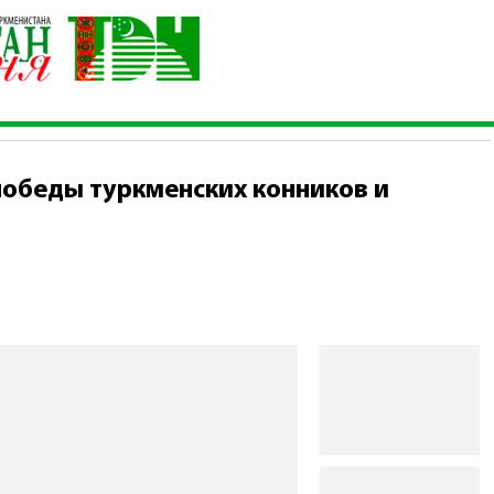
о в честь победы туркменских конников и нерушимой дружбы
победы туркменских конников и