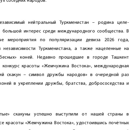
ух соседних народов.
зависимый нейтральный Туркменистан – родина целе­
т большой интерес среди международного сообщества. В
ые мероприятия по популяризации девиза 2026 года,
 независимости Туркменистана, а также нацеленные на
бесных» коней. Недавно прошедшие в городе Ташкент
и конкурс красоты «Жемчужина Востока», международная
кий скакун – символ дружбы народов» в очередной раз
коней в укреплении дружбы, братства, добрососедства и
атые» скакуны успешно выступили от нашей страны в
урсе красоты «Жемчужина Востока», удостоившись почётных