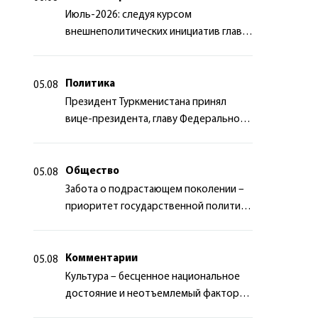
Июль-2026: следуя курсом
внешнеполитических инициатив главы
государства
Политика
05.08
Президент Туркменистана принял
вице-президента, главу Федерального
департамента иностранных дел
Швейцарской Конфедерации
Общество
05.08
Забота о подрастающем поколении –
приоритет государственной политики
Туркменистана
Комментарии
05.08
Культура – бесценное национальное
достояние и неотъемлемый фактор
миротворчества