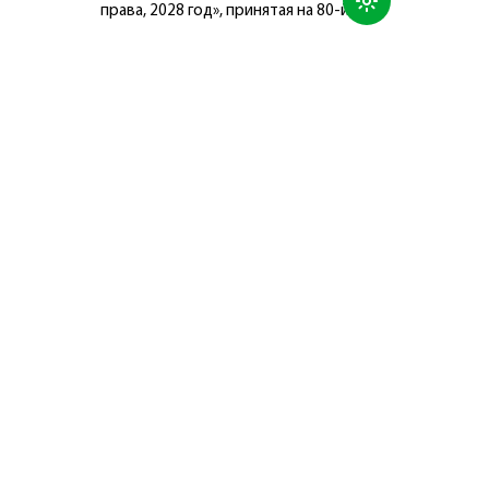
права, 2028 год», принятая на 80-й
сессии Генеральной Ассамблеи
Организации Объединённых Наций