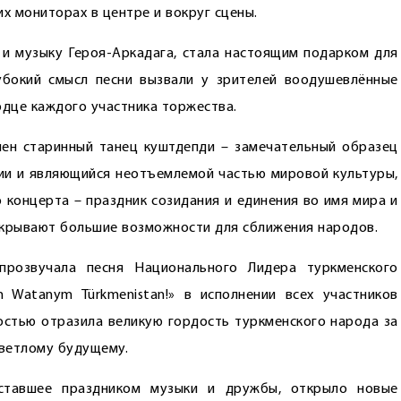
 мониторах в центре и вокруг сцены.
а и музыку ­Героя-Аркадага, стала настоящим подарком для
убокий смысл песни вызвали у зрителей воодушевлённые
рдце каждого участника торжества.
нен старинный танец куштдепди – замечательный образец
и и являющийся неотъемлемой частью мировой культуры,
 концерта – праздник созидания и единения во имя мира и
ткрывают большие возможности для сближения народов.
розвучала песня Национального Лидера туркменского
an Watanym Türkmenistan!» в исполнении всех участников
востью отразила великую гордость туркменского народа за
светлому будущему.
 ставшее праздником музыки и дружбы, открыло новые