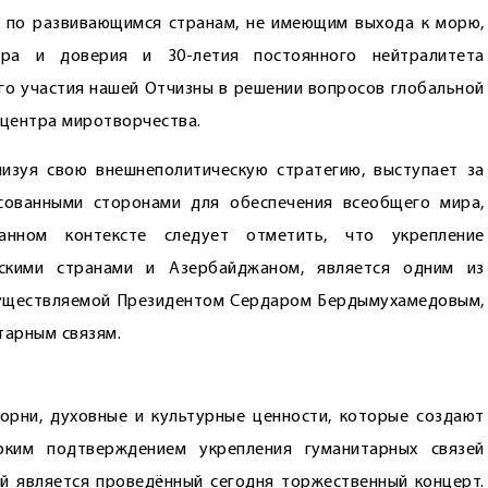
 по развивающимся странам, не имеющим выхода к морю,
ра и доверия и 30-летия постоянного нейтралитета
ого участия нашей Отчизны в решении вопросов глобальной
 центра миротворчества.
лизуя свою внешнеполитическую стратегию, выступает за
сованными сторонами для обеспечения всеобщего мира,
анном контексте следует отметить, что укрепление
тскими странами и Азербайджаном, является одним из
существляемой Президентом Сердаром Бердымухамедовым,
тарным связям.
рни, духовные и культурные ценности, которые создают
рким подтверждением укрепления гуманитарных связей
й является проведённый сегодня торжественный концерт.