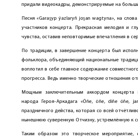
придали видеокадры, демонстрируемые на больших
Песня «Garaşyp ýazlaryň joşan wagtyna», на слов
участников концерта. Прекрасная мелодия и гл
чувства, оставив неповторимые впечатления в се
По традиции, в завершение концерта был испол
фольклора, объединяющий национальные традици
воплотил в себе главное содержание совместного
прогресса. Ведь именно творческие отношения о
Мощным заключительным аккордом концерта п
народа Героя-­Аркадага «Öňe, öňe, diňe öňe, j
праздничного действа, которая со всей отчётли
нынешнюю суверенную Отчизну, устремлённую к 
Таким образом это творческое мероприятие,