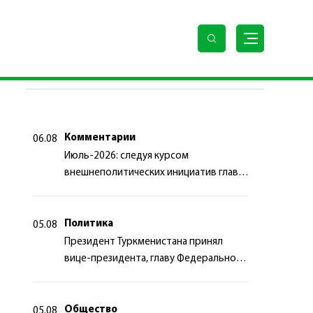
ПОСЛЕДНИЕ НОВОСТИ
Комментарии
06.08
Июль-2026: следуя курсом
внешнеполитических инициатив главы
государства
Политика
05.08
Президент Туркменистана принял
вице-президента, главу Федерального
департамента иностранных дел
Швейцарской Конфедерации
Общество
05.08