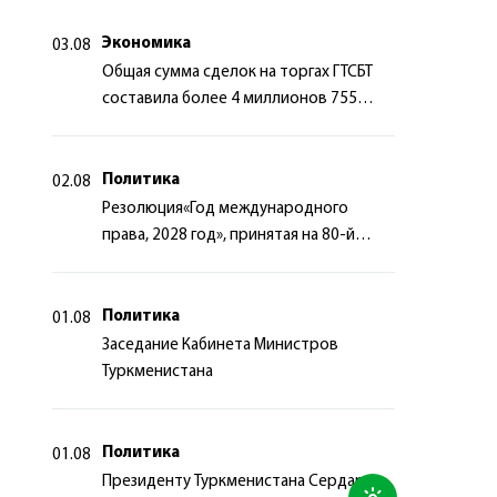
сотрудничества
Экономика
03.08
Общая сумма сделок на торгах ГТСБТ
составила более 4 миллионов 755
тысяч долларов США
Политика
02.08
Резолюция«Год международного
права, 2028 год», принятая на 80-й
сессии Генеральной Ассамблеи
Организации Объединённых Наций
Политика
01.08
Заседание Кабинета Министров
Туркменистана
Политика
01.08
Президенту Туркменистана Сердару