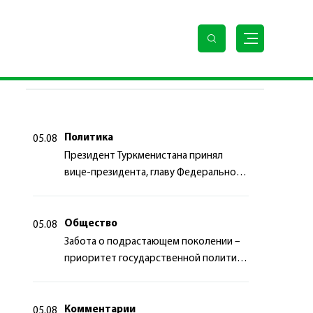
ПОСЛЕДНИЕ НОВОСТИ
Политика
05.08
Президент Туркменистана принял
вице-президента, главу Федерального
департамента иностранных дел
Швейцарской Конфедерации
Общество
05.08
Забота о подрастающем поколении –
приоритет государственной политики
Туркменистана
Комментарии
05.08