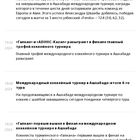
на завершающемся в Ашхабаде международном турнире, награды
которого в течение шести дней оспаривали десять команд из
Европы и Азии. Этого успеха Александра Шваибы добились, победив
сегодня в матче за 3 место узбекский «Feniks» – 12:4 (3:0, 6:2, 3:2).
«Галкан» и «ADIHIC-Kazan» разыграют в финале главный
19.04
трофей хоккейного турнира
2024
Главный трофей международного хоккейного турнира в Ашхабаде
разыграют.
Международный хоккейный турнир в Ашхабаде: итоги 4-го
18.04
тура
2024
На продолжающемся в Ашхабаде международном турнире по
хоккею с шайбой завершились сегодня поединки четвёртого тура.
«Галкан» первым вышел в финал на международном
18.04
хоккейном турнире в Ашхабаде
2024
Хоккеисты туркменского «Галкана» первыми вышли в финал на