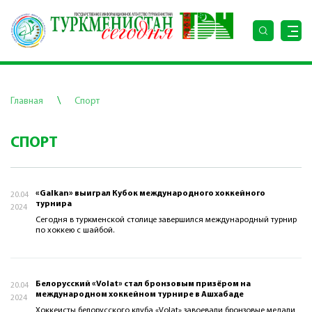
\
Главная
Спорт
СПОРТ
«Galkan» выиграл Кубок международного хоккейного
20.04
турнира
2024
Сегодня в туркменской столице завершился международный турнир
по хоккею с шайбой.
Белорусский «Volat» стал бронзовым призёром на
20.04
международном хоккейном турнире в Ашхабаде
2024
Хоккеисты белорусского клуба «Volat» завоевали бронзовые медали