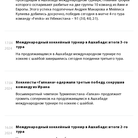
проходящем в Ашхабаде международном турнире, главный трофей
которого оспаривают разбитые на две группы 10 команд из Азии и
Европы. Этого успеха подопечные Андрея Макарова и Мейлиса
Кулиева добились досрочно, победив сегодня в матче 4-го тура
команду «Feniks» из Узбекистана – 9:1 (3:0, 4:0, 2:1).
Международный хоккейный турнир в Ашхабаде: итоги 3-го
17.04
тура
2024
На продолжающемся в Ашхабаде международном турнире по
хоккею с шайбой завершились сегодня поединки третьего тура.
Хоккеисты «Галкана» одержали третью победу, сокрушив
17.04
команду из Ирана
2024
Восьмикратный чемпион Туркменистана «Галкан» продолжает
громить соперников на продолжающемся в Ашхабаде
международном турнире по хоккею с шайбой.
Международный хоккейный турнир в Ашхабаде: итоги 2-го
16.04
тура
2024