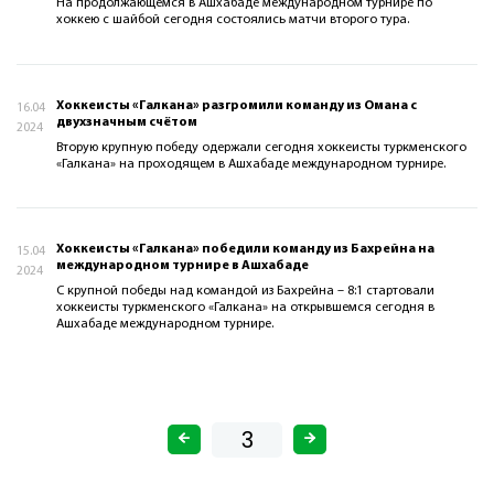
На продолжающемся в Ашхабаде международном турнире по
хоккею с шайбой сегодня состоялись матчи второго тура.
Хоккеисты «Галкана» разгромили команду из Омана с
16.04
двухзначным счётом
2024
Вторую крупную победу одержали сегодня хоккеисты туркменского
«Галкана» на проходящем в Ашхабаде международном турнире.
Хоккеисты «Галкана» победили команду из Бахрейна на
15.04
международном турнире в Ашхабаде
2024
С крупной победы над командой из Бахрейна – 8:1 стартовали
хоккеисты туркменского «Галкана» на открывшемся сегодня в
Ашхабаде международном турнире.